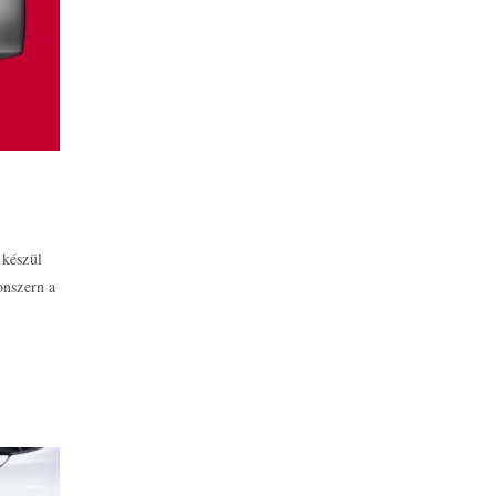
 készül
onszern a