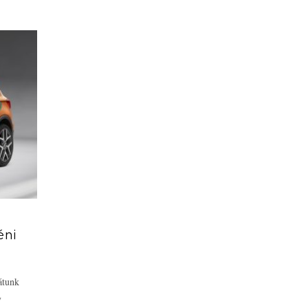
éni
átunk
y