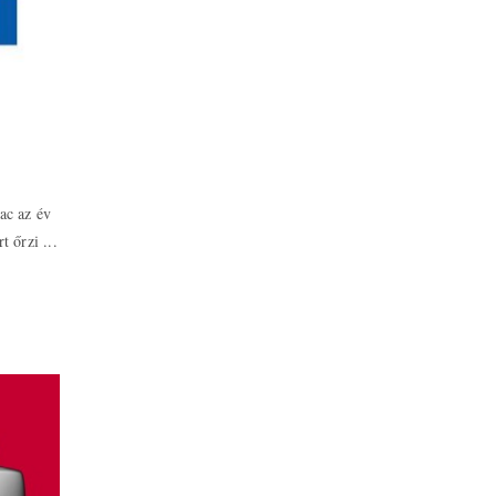
ac az év
 őrzi ...
acheter viagra sans ordonnance