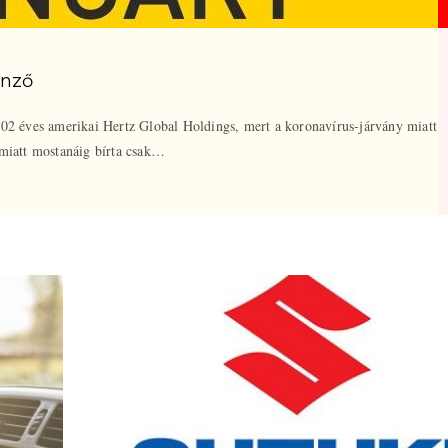
önző
102 éves amerikai Hertz Global Holdings, mert a koronavírus-járvány miatt
 miatt mostanáig bírta csak…