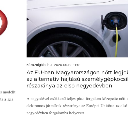
Közszolgálat.hu
2020.05.12. 11:51
Az EU-ban Magyarországon nőtt legj
az alternatív hajtású személygépkocsi
részaránya az első negyedévben
os modellt
A negyedével csökkenő teljes piaci forgalom közepette nőtt 
ta a Kia
elektromos járművek részaránya az Európai Unióban az első
negyedévben forgalomba helyezett ...