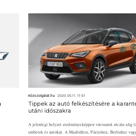
Közszolgálat.hu
2020.05.11. 11:51
a
Tippek az autó felkészítésére a karant
utáni időszakra
A jelenlegi helyzet eredményeképpen városaink utcáin alig l
emberek és autókat. A Madridhoz, Párizshoz, Berlinhez vag