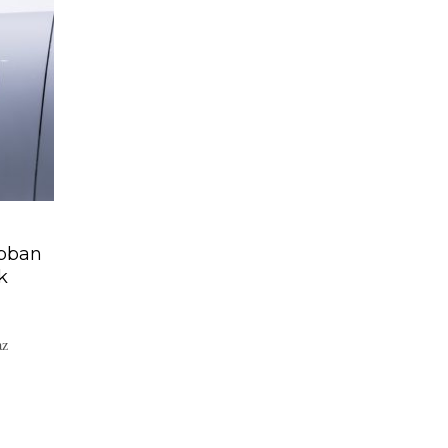
obban
k
az