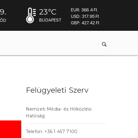
9.
23
°C
EUR: 366.4 Ft
USD: 317.95 Ft
BUDAPEST
MŐD
GBP: 427.42 Ft
Felügyeleti Szerv
Nemzeti Média- és Hírközlési
Hatóság
Telefon: +36 1 457 7100