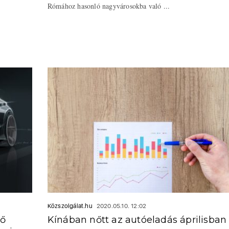
Rómához hasonló nagyvárosokba való ...
Közszolgálat.hu
2020.05.10. 12:02
ző
Kínában nőtt az autóeladás áprilisban