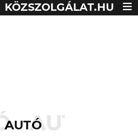
KÖZSZOLGÁLAT.HU
AUTÓ
AUT
AUTÓ