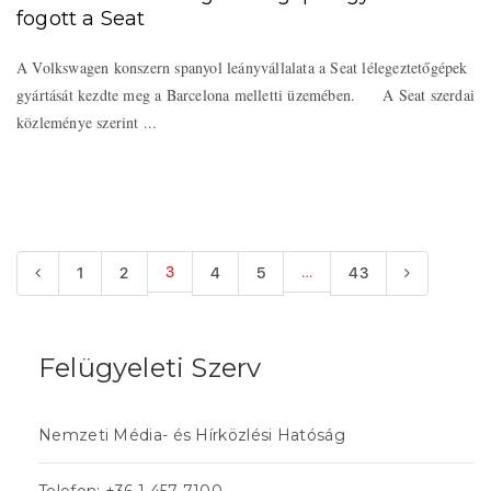
fogott a Seat
A Volkswagen konszern spanyol leányvállalata a Seat lélegeztetőgépek
gyártását kezdte meg a Barcelona melletti üzemében. A Seat szerdai
közleménye szerint ...
3
…
1
2
4
5
43
Felügyeleti Szerv
Nemzeti Média- és Hírközlési Hatóság
Telefon: +36 1 457 7100