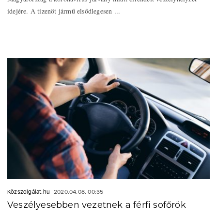
idejére. A tizenöt jármű elsődlegesen ...
Közszolgálat.hu
2020.04.08. 00:35
Veszélyesebben vezetnek a férfi sofőrök