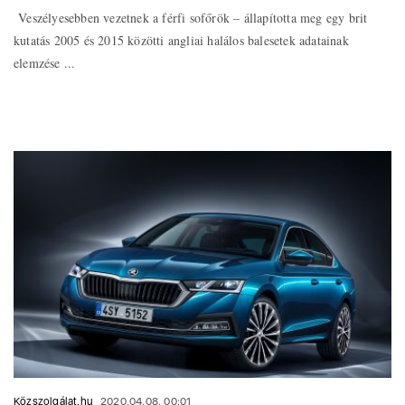
Veszélyesebben vezetnek a férfi sofőrök – állapította meg egy brit
kutatás 2005 és 2015 közötti angliai halálos balesetek adatainak
elemzése ...
Közszolgálat.hu
2020.04.08. 00:01