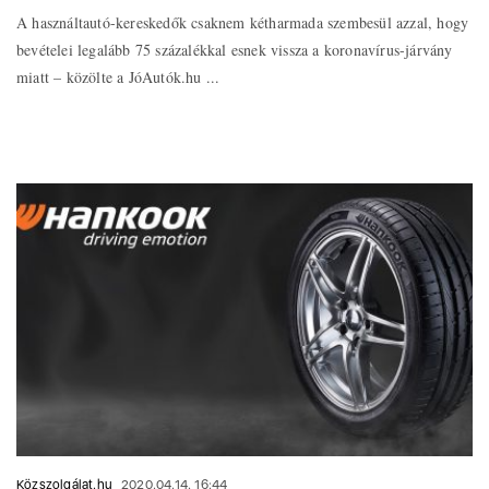
A használtautó-kereskedők csaknem kétharmada szembesül azzal, hogy
bevételei legalább 75 százalékkal esnek vissza a koronavírus-járvány
miatt – közölte a JóAutók.hu ...
Közszolgálat.hu
2020.04.14. 16:44