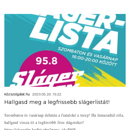
Közszolgálat.hu
2020.05.20. 15:22
Hallgasd meg a legfrissebb slágerlistát!
Szombaton és vasárnap délután a fiataloké a terep! Ha lemaradtál róla,
hallgasd vissza itt a legforróbb friss slágereket!
https://slagerfm.hu/hir.php?news_id=5905 ...