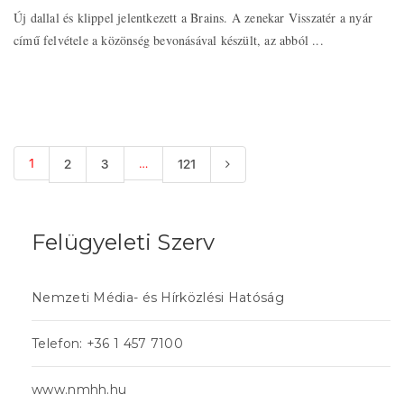
Új dallal és klippel jelentkezett a Brains. A zenekar Visszatér a nyár
című felvétele a közönség bevonásával készült, az abból ...
1
…
2
3
121
Felügyeleti Szerv
Nemzeti Média- és Hírközlési Hatóság
Telefon: +36 1 457 7100
www.nmhh.hu