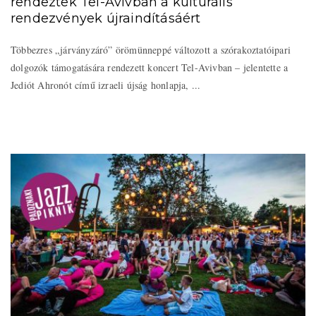
rendeztek Tel-Avivban a kulturális
rendezvények újraindításáért
Többezres „járványzáró” örömünneppé változott a szórakoztatóipari
dolgozók támogatására rendezett koncert Tel-Avivban – jelentette a
Jediót Ahronót című izraeli újság honlapja, ...