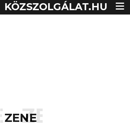
KÖZSZOLGÁLAT.HU
ZENE
ZENE
ZENE