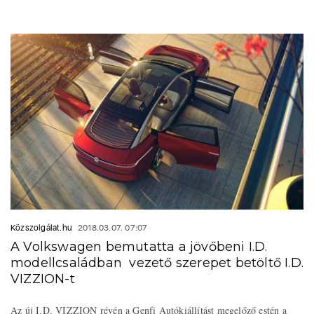
Közszolgálat.hu
2018.03.07. 07:07
A Volkswagen bemutatta a jövőbeni I.D.
modellcsaládban vezető szerepet betöltő I.D.
VIZZION-t
Az új I.D. VIZZION révén a Genfi Autókiállítást megelőző estén a