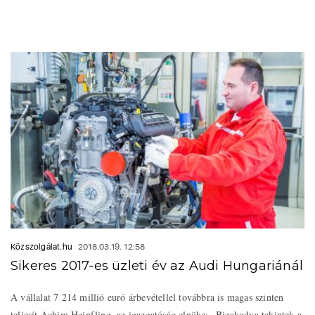
Közszolgálat.hu
2018.03.19. 12:58
Sikeres 2017-es üzleti év az Audi Hungariánál
A vállalat 7 214 millió euró árbevétellel továbbra is magas szinten
teljesít Achim Heinfling, az igazgatóság elnöke: „Bizakodva tekintek a