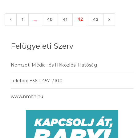
…
42
1
40
41
43
Felügyeleti Szerv
Nemzeti Média- és Hírközlési Hatóság
Telefon: +36 1 457 7100
www.nmhh.hu