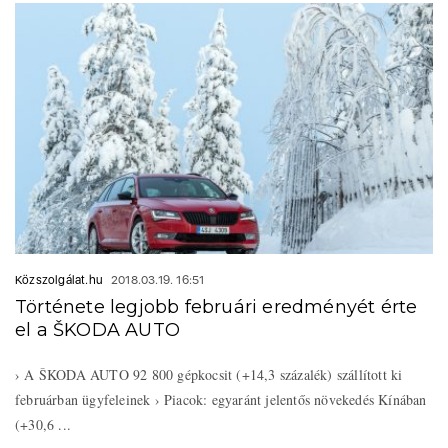
Közszolgálat.hu
2018.03.19. 16:51
Története legjobb februári eredményét érte
el a ŠKODA AUTO
› A ŠKODA AUTO 92 800 gépkocsit (+14,3 százalék) szállított ki
februárban ügyfeleinek › Piacok: egyaránt jelentős növekedés Kínában
(+30,6 ...