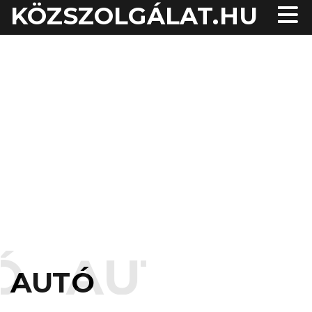
KÖZSZOLGÁLAT.HU
AUTÓ
AUT
AUTÓ