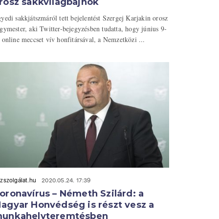
rosz sakkvilágbajnok
yedi sakkjátszmáról tett bejelentést Szergej Karjakin orosz
gymester, aki Twitter-bejegyzésben tudatta, hogy június 9-
 online meccset vív honfitársával, a Nemzetközi ...
zszolgálat.hu
2020.05.24. 17:39
oronavírus – Németh Szilárd: a
agyar Honvédség is részt vesz a
unkahelyteremtésben