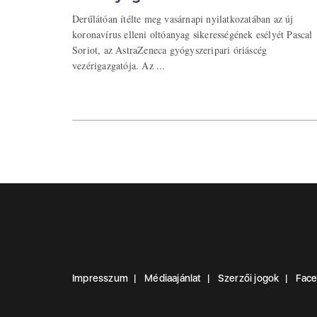
Derűlátóan ítélte meg vasárnapi nyilatkozatában az új
koronavírus elleni oltóanyag sikerességének esélyét Pascal
Soriot, az AstraZeneca gyógyszeripari óriáscég
vezérigazgatója. Az ...
Impresszum
Médiaajánlat
Szerzői jogok
Fac