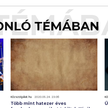
TÉMÁB
ONLÓ TÉMÁBAN
Közszolgálat.hu
2020.05.24. 23:06
Kö
Több mint hatezer éves
Ű