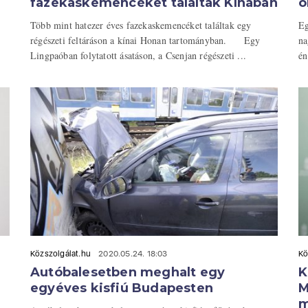
fazekaskemencéket találtak Kínában
o
Több mint hatezer éves fazekaskemencéket találtak egy
Eg
régészeti feltáráson a kínai Honan tartományban. Egy
na
Lingpaóban folytatott ásatáson, a Csenjan régészeti ...
én
Közszolgálat.hu
2020.05.24. 18:03
Kö
Autóbalesetben meghalt egy
K
egyéves kisfiú Budapesten
M
m