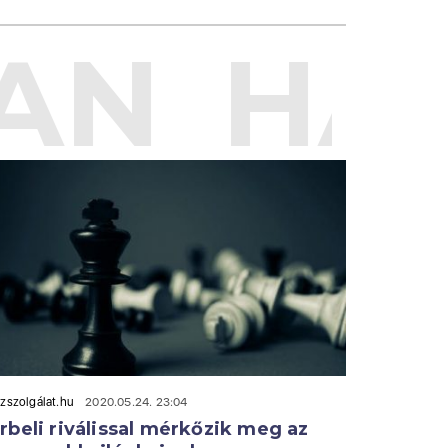
AN
HAS
zszolgálat.hu
2020.05.24. 23:04
rbeli riválissal mérkőzik meg az