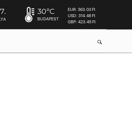
7.
30
°C
EUR: 363.03 Ft
USD: 314.48 Ft
BUDAPEST
LYA
GBP: 423.45 Ft