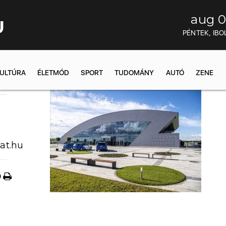
aug 0
U
PÉNTEK, IBO
ULTÚRA
ÉLETMÓD
SPORT
TUDOMÁNY
AUTÓ
ZENE
21:46
at.hu