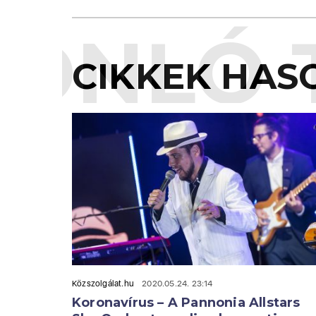
ONLÓ 
CIKKEK HAS
Közszolgálat.hu
2020.05.24. 23:14
Koronavírus – A Pannonia Allstars