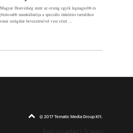
Magyar Honvédség mint az ország egyik legnagyobb és
gbiztosabb munkáltatója a speciális önkéntes tartalékos
tonai szolgálat bevezetésével vesz részt ...
© 2017 Tematic Media Group Kft.
Felügyeleti Szerv