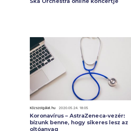
Ska Orchestra online koncertje
Közszolgálat.hu
2020.05.24. 18:05
Koronavírus – AstraZeneca-vezér:
bízunk benne, hogy sikeres lesz az
oltóanyag