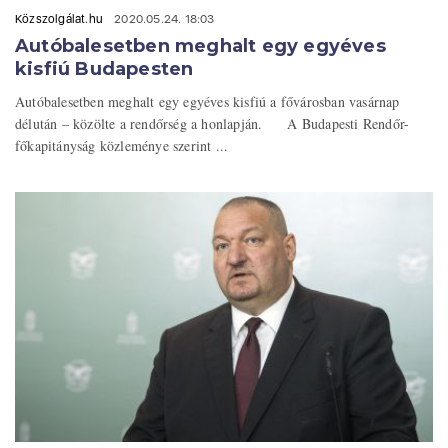
Közszolgálat.hu
2020.05.24. 18:03
Autóbalesetben meghalt egy egyéves
kisfiú Budapesten
Autóbalesetben meghalt egy egyéves kisfiú a fővárosban vasárnap
délután – közölte a rendőrség a honlapján. A Budapesti Rendőr-
főkapitányság közleménye szerint ...