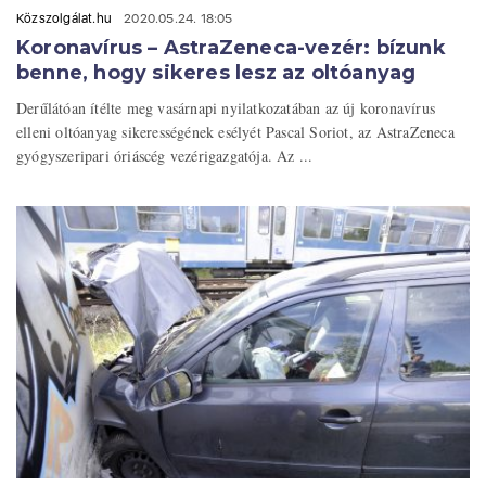
Közszolgálat.hu
2020.05.24. 18:05
Koronavírus – AstraZeneca-vezér: bízunk
benne, hogy sikeres lesz az oltóanyag
Derűlátóan ítélte meg vasárnapi nyilatkozatában az új koronavírus
elleni oltóanyag sikerességének esélyét Pascal Soriot, az AstraZeneca
gyógyszeripari óriáscég vezérigazgatója. Az ...