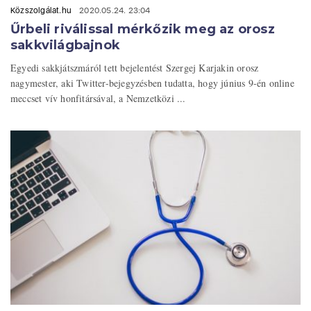
Közszolgálat.hu
2020.05.24. 23:04
Űrbeli riválissal mérkőzik meg az orosz
sakkvilágbajnok
Egyedi sakkjátszmáról tett bejelentést Szergej Karjakin orosz
nagymester, aki Twitter-bejegyzésben tudatta, hogy június 9-én online
meccset vív honfitársával, a Nemzetközi ...