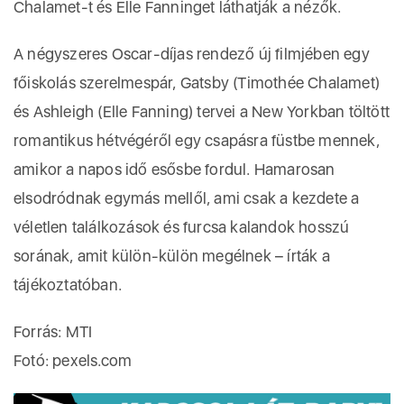
Chalamet-t és Elle Fanninget láthatják a nézők.
acheter viagra sans
ordonnance
A négyszeres Oscar-díjas rendező új filmjében egy
főiskolás szerelmespár, Gatsby (Timothée Chalamet)
és Ashleigh (Elle Fanning) tervei a New Yorkban töltött
romantikus hétvégéről egy csapásra füstbe mennek,
amikor a napos idő esősbe fordul. Hamarosan
elsodródnak egymás mellől, ami csak a kezdete a
véletlen találkozások és furcsa kalandok hosszú
sorának, amit külön-külön megélnek – írták a
tájékoztatóban.
Forrás: MTI
Fotó: pexels.com