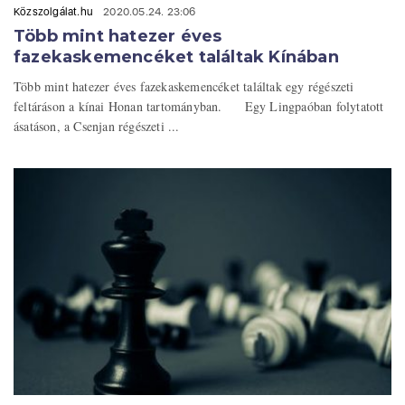
Közszolgálat.hu
2020.05.24. 23:06
Több mint hatezer éves
fazekaskemencéket találtak Kínában
Több mint hatezer éves fazekaskemencéket találtak egy régészeti
feltáráson a kínai Honan tartományban. Egy Lingpaóban folytatott
ásatáson, a Csenjan régészeti ...