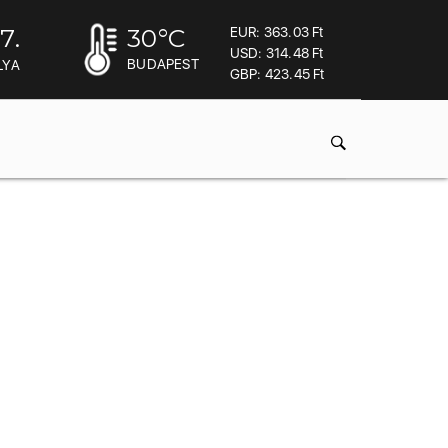
7.
30
°C
EUR: 363.03 Ft
USD: 314.48 Ft
BUDAPEST
LYA
GBP: 423.45 Ft