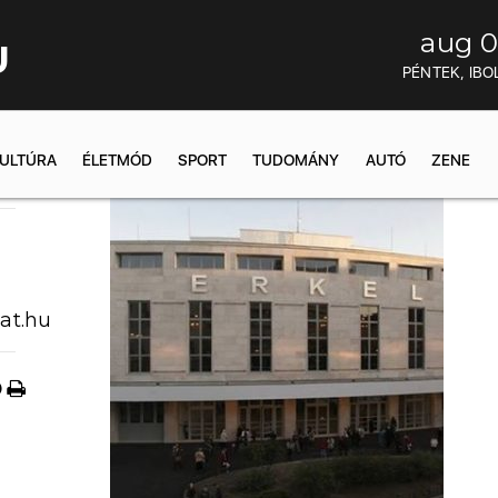
aug 0
U
PÉNTEK, IBO
ULTÚRA
ÉLETMÓD
SPORT
TUDOMÁNY
AUTÓ
ZENE
4:31
at.hu