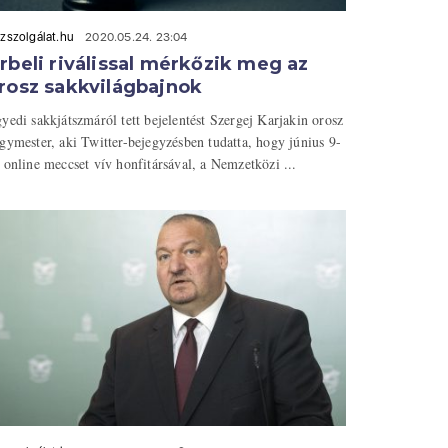
zszolgálat.hu
2020.05.24. 23:04
rbeli riválissal mérkőzik meg az
rosz sakkvilágbajnok
yedi sakkjátszmáról tett bejelentést Szergej Karjakin orosz
gymester, aki Twitter-bejegyzésben tudatta, hogy június 9-
 online meccset vív honfitársával, a Nemzetközi ...