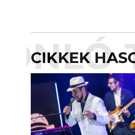
ONLÓ 
CIKKEK HAS