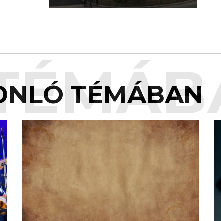
TÉMÁB
ONLÓ TÉMÁBAN