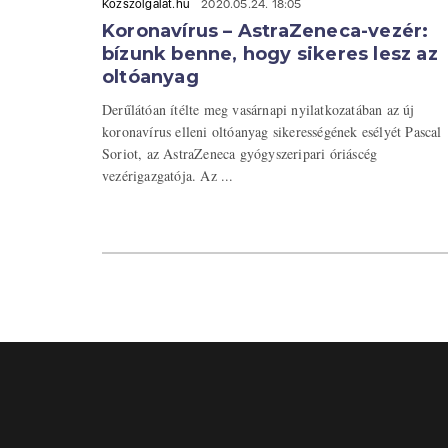
Közszolgálat.hu
2020.05.24. 18:05
Koronavírus – AstraZeneca-vezér:
bízunk benne, hogy sikeres lesz az
oltóanyag
Derűlátóan ítélte meg vasárnapi nyilatkozatában az új
koronavírus elleni oltóanyag sikerességének esélyét Pascal
Soriot, az AstraZeneca gyógyszeripari óriáscég
vezérigazgatója. Az ...