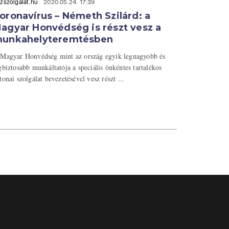
zszolgálat.hu
2020.05.24. 17:39
oronavírus – Németh Szilárd: a
agyar Honvédség is részt vesz a
unkahelyteremtésben
Magyar Honvédség mint az ország egyik legnagyobb és
gbiztosabb munkáltatója a speciális önkéntes tartalékos
tonai szolgálat bevezetésével vesz részt ...