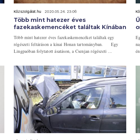
Közszolgálat.hu
2020.05.24. 23:06
Kö
Több mint hatezer éves
Ű
fazekaskemencéket találtak Kínában
o
Több mint hatezer éves fazekaskemencéket találtak egy
Eg
régészeti feltáráson a kínai Honan tartományban. Egy
na
Lingpaóban folytatott ásatáson, a Csenjan régészeti ...
én