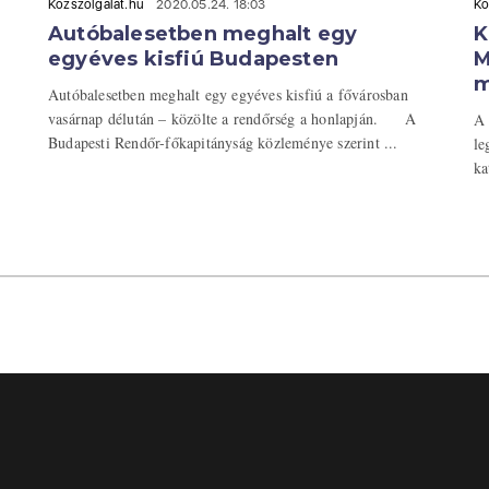
Közszolgálat.hu
2020.05.24. 18:03
Kö
Autóbalesetben meghalt egy
K
egyéves kisfiú Budapesten
M
m
Autóbalesetben meghalt egy egyéves kisfiú a fővárosban
vasárnap délután – közölte a rendőrség a honlapján. A
A 
Budapesti Rendőr-főkapitányság közleménye szerint ...
le
ka