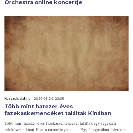
Orchestra online koncertje
Közszolgálat.hu
2020.05.24. 23:06
Több mint hatezer éves
fazekaskemencéket találtak Kínában
Több mint hatezer éves fazekaskemencéket találtak egy régészeti
feltáráson a kínai Honan tartományban. Egy Lingpaóban folytatott