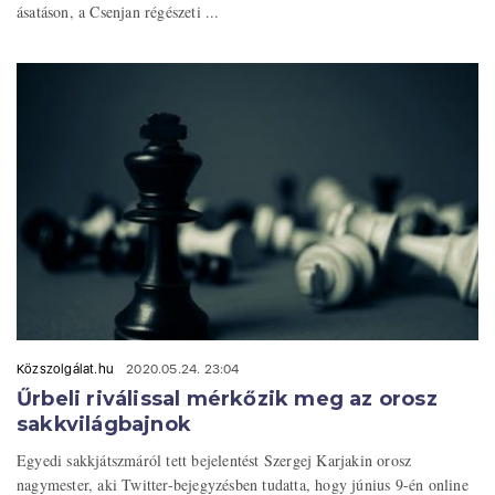
ásatáson, a Csenjan régészeti ...
Közszolgálat.hu
2020.05.24. 23:04
Űrbeli riválissal mérkőzik meg az orosz
sakkvilágbajnok
Egyedi sakkjátszmáról tett bejelentést Szergej Karjakin orosz
nagymester, aki Twitter-bejegyzésben tudatta, hogy június 9-én online