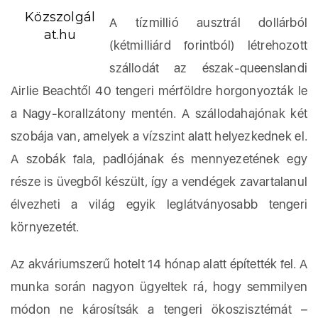
Közszolgál
A tízmillió ausztrál dollárból
at.hu
(kétmilliárd forintból) létrehozott
szállodát az észak-queenslandi
Airlie Beachtől 40 tengeri mérföldre horgonyozták le
a Nagy-korallzátony mentén. A szállodahajónak két
szobája van, amelyek a vízszint alatt helyezkednek el.
A szobák fala, padlójának és mennyezetének egy
része is üvegből készült, így a vendégek zavartalanul
élvezheti a világ egyik leglátványosabb tengeri
környezetét.
Az akváriumszerű hotelt 14 hónap alatt építették fel. A
munka során nagyon ügyeltek rá, hogy semmilyen
módon ne károsítsák a tengeri ökoszisztémát –