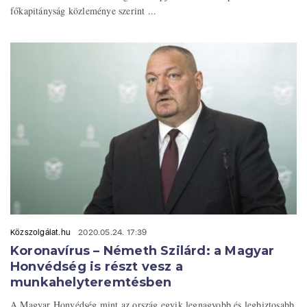
főkapitányság közleménye szerint ...
Közszolgálat.hu
2020.05.24. 17:39
Koronavírus – Németh Szilárd: a Magyar
Honvédség is részt vesz a
munkahelyteremtésben
A Magyar Honvédség mint az ország egyik legnagyobb és legbiztosabb