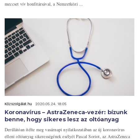
meccset vív honfitársával, a Nemzetközi ...
Közszolgálat.hu
2020.05.24. 18:05
Koronavírus – AstraZeneca-vezér: bízunk
benne, hogy sikeres lesz az oltóanyag
Derűlátóan ítélte meg vasárnapi nyilatkozatában az új koronavírus
elleni oltóanyag sikerességének esélyét Pascal Soriot, az AstraZeneca