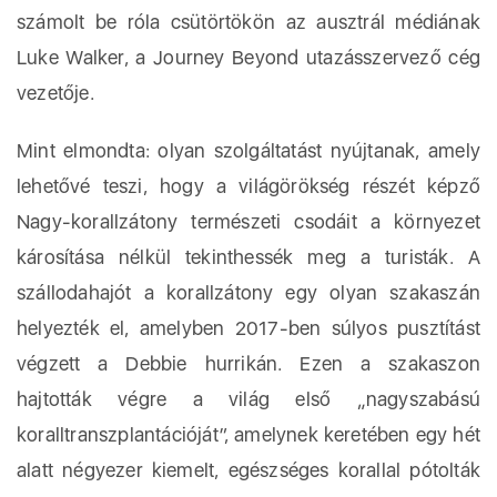
számolt be róla csütörtökön az ausztrál médiának
Luke Walker, a Journey Beyond utazásszervező cég
vezetője.
Mint elmondta: olyan szolgáltatást nyújtanak, amely
lehetővé teszi, hogy a világörökség részét képző
Nagy-korallzátony természeti csodáit a környezet
károsítása nélkül tekinthessék meg a turisták. A
szállodahajót a korallzátony egy olyan szakaszán
helyezték el, amelyben 2017-ben súlyos pusztítást
végzett a Debbie hurrikán. Ezen a szakaszon
hajtották végre a világ első „nagyszabású
koralltranszplantációját”, amelynek keretében egy hét
alatt négyezer kiemelt, egészséges korallal pótolták