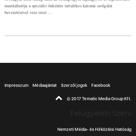
munkáltatója a speciális önkéntes tartalékos katonai szolgálat
bevezetésével vesz részt ...
Impresszum
Médiaajánlat
Szerzői jogok
Facebook
© 2017 Tematic Media Group Kft.
Felügyeleti Szerv
Nemzeti Média- és Hírközlési Hatóság