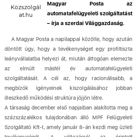
Magyar Posta az
Közszolgál
automatafelügyeleti szolgáltatást
at.hu
– írja a szerdai Világgazdaság.
A Magyar Posta a napilappal közölte, hogy azután
döntött úgy, hogy a tevékenységet egy profiltiszta
leányvállalatba helyezi át, miután átfogóan elemezte
az elmúlt másfél év automatafelügyeleti
szolgáltatását. A cél az, hogy racionálisabb, a
megbízók igényeinek kiszolgálásához jobban
illeszkedő működési struktúra jöjjön létre.
A társaság december első napjaiban alakította meg a
százszázalékos tulajdonában álló MPF Felügyeleti
Szolgáltató Kft-t, amely január 8-án kezdi meg üzleti
tevékenységét. A változásról az érintett