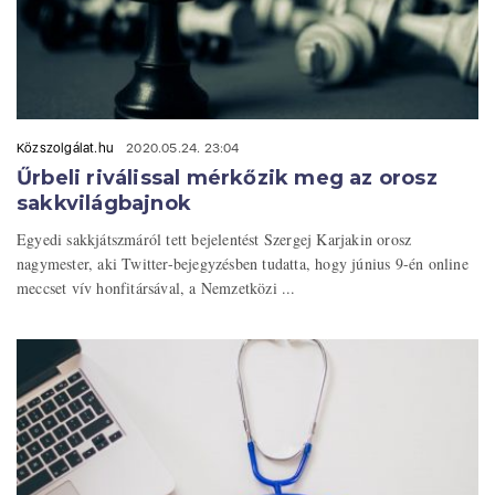
Közszolgálat.hu
2020.05.24. 23:04
Űrbeli riválissal mérkőzik meg az orosz
sakkvilágbajnok
Egyedi sakkjátszmáról tett bejelentést Szergej Karjakin orosz
nagymester, aki Twitter-bejegyzésben tudatta, hogy június 9-én online
meccset vív honfitársával, a Nemzetközi ...