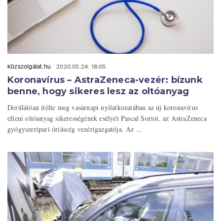
Közszolgálat.hu
2020.05.24. 18:05
Koronavírus – AstraZeneca-vezér: bízunk
benne, hogy sikeres lesz az oltóanyag
Derűlátóan ítélte meg vasárnapi nyilatkozatában az új koronavírus
elleni oltóanyag sikerességének esélyét Pascal Soriot, az AstraZeneca
gyógyszeripari óriáscég vezérigazgatója. Az ...