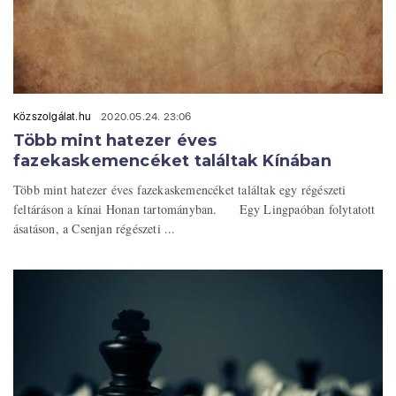
Közszolgálat.hu
2020.05.24. 23:06
Több mint hatezer éves
fazekaskemencéket találtak Kínában
Több mint hatezer éves fazekaskemencéket találtak egy régészeti
feltáráson a kínai Honan tartományban. Egy Lingpaóban folytatott
ásatáson, a Csenjan régészeti ...