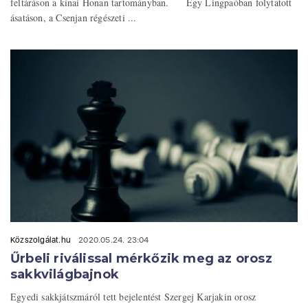
feltáráson a kínai Honan tartományban. Egy Lingpaóban folytatott
ásatáson, a Csenjan régészeti ...
Közszolgálat.hu
2020.05.24. 23:04
Űrbeli riválissal mérkőzik meg az orosz
sakkvilágbajnok
Egyedi sakkjátszmáról tett bejelentést Szergej Karjakin orosz