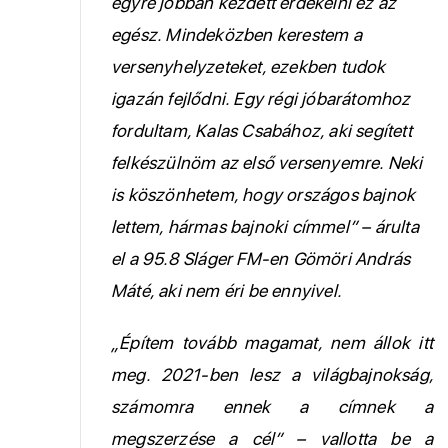
egyre jobban kezdett érdekelni ez az
egész. Mindeközben kerestem a
versenyhelyzeteket, ezekben tudok
igazán fejlődni. Egy régi jóbarátomhoz
fordultam, Kalas Csabához, aki segített
felkészülnöm az első versenyemre. Neki
is köszönhetem, hogy országos bajnok
lettem, hármas bajnoki címmel” – árulta
el a 95.8 Sláger FM-en Gömöri András
Máté, aki nem éri be ennyivel.
„Építem tovább magamat, nem állok itt
meg. 2021-ben lesz a világbajnokság,
számomra ennek a címnek a
megszerzése a cél” – vallotta be a