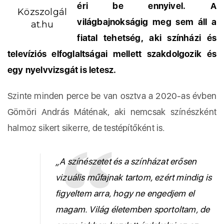
éri be ennyivel. A
Közszolgál
világbajnokságig meg sem áll a
at.hu
fiatal tehetség, aki színházi és
televíziós elfoglaltságai mellett szakdolgozik és
egy nyelvvizsgát is letesz.
Szinte minden perce be van osztva a 2020-as évben
Gömöri András Máténak, aki nemcsak színészként
halmoz sikert sikerre, de testépítőként is.
„A színészetet és a színházat erősen
vizuális műfajnak tartom, ezért mindig is
figyeltem arra, hogy ne engedjem el
magam. Világ életemben sportoltam, de