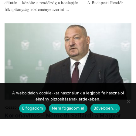
délután – közölte a rendőrség a honlapján. A Budapesti Rendőr-
főkapitányság közleménye szerint ...
A weboldalon cookie-kat használunk a legjobb felhasználói
élmény biztosításának érdekében.
Közszolgálat.hu
2020.05.24. 17:39
Elfogadom
Nem fogadom el
Bővebben...
Koronavírus – Németh Szilárd: a Magyar
Honvédség is részt vesz a
munkahelyteremtésben