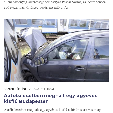
elleni oltóanyag sikerességének esélyét Pascal Soriot, az AstraZeneca
gyógyszeripari óriáscég vezérigazgatója. Az ...
Közszolgálat.hu
2020.05.24. 18:03
Autóbalesetben meghalt egy egyéves
kisfiú Budapesten
Autóbalesetben meghalt egy egyéves kisfiú a fővárosban vasárnap