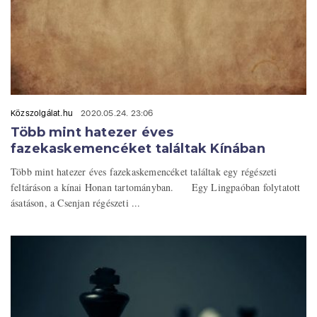
Közszolgálat.hu
2020.05.24. 23:06
Több mint hatezer éves
fazekaskemencéket találtak Kínában
Több mint hatezer éves fazekaskemencéket találtak egy régészeti
feltáráson a kínai Honan tartományban. Egy Lingpaóban folytatott
ásatáson, a Csenjan régészeti ...