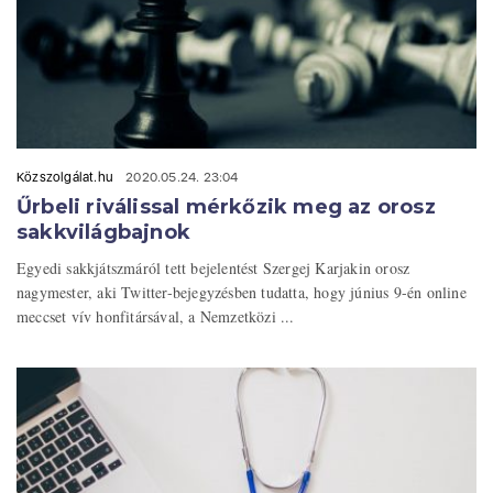
Közszolgálat.hu
2020.05.24. 23:04
Űrbeli riválissal mérkőzik meg az orosz
sakkvilágbajnok
Egyedi sakkjátszmáról tett bejelentést Szergej Karjakin orosz
nagymester, aki Twitter-bejegyzésben tudatta, hogy június 9-én online
meccset vív honfitársával, a Nemzetközi ...