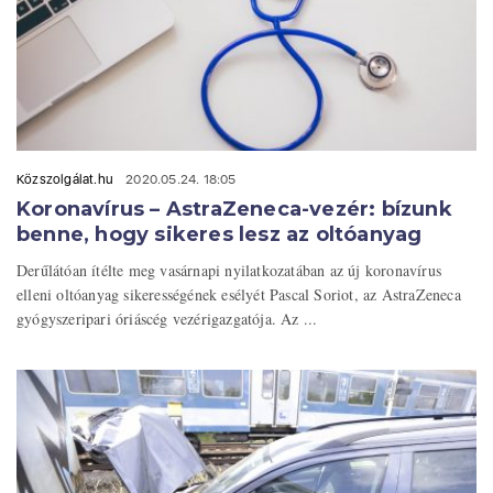
Közszolgálat.hu
2020.05.24. 18:05
Koronavírus – AstraZeneca-vezér: bízunk
benne, hogy sikeres lesz az oltóanyag
Derűlátóan ítélte meg vasárnapi nyilatkozatában az új koronavírus
elleni oltóanyag sikerességének esélyét Pascal Soriot, az AstraZeneca
gyógyszeripari óriáscég vezérigazgatója. Az ...