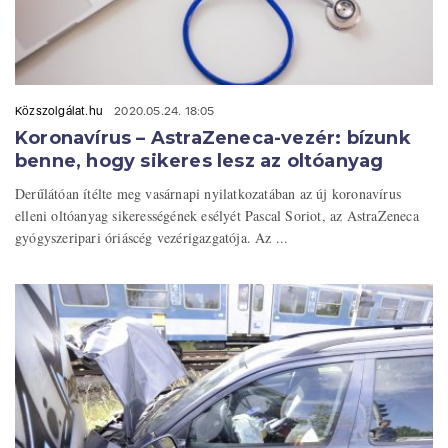
Közszolgálat.hu
2020.05.24. 18:05
Koronavírus – AstraZeneca-vezér: bízunk
benne, hogy sikeres lesz az oltóanyag
Derűlátóan ítélte meg vasárnapi nyilatkozatában az új koronavírus
elleni oltóanyag sikerességének esélyét Pascal Soriot, az AstraZeneca
gyógyszeripari óriáscég vezérigazgatója. Az ...