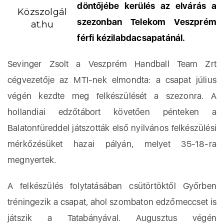
döntőjébe kerülés az elvárás a
Közszolgál
szezonban Telekom Veszprém
at.hu
férfi kézilabdacsapatánál.
Sevinger Zsolt a Veszprém Handball Team Zrt
cégvezetője az MTI-nek elmondta: a csapat július
végén kezdte meg felkészülését a szezonra. A
hollandiai edzőtábort követően pénteken a
Balatonfüreddel játszották első nyilvános felkészülési
mérkőzésüket hazai pályán, melyet 35-18-ra
megnyertek.
A felkészülés folytatásában csütörtöktől Győrben
tréningezik a csapat, ahol szombaton edzőmeccset is
játszik a Tatabányával. Augusztus végén