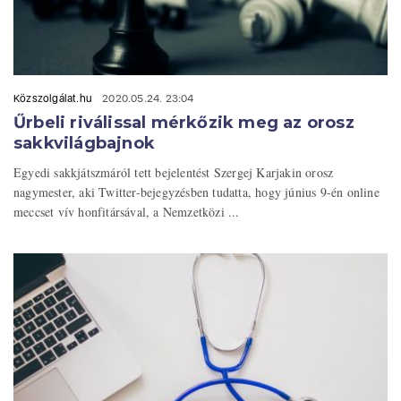
Közszolgálat.hu
2020.05.24. 23:04
Űrbeli riválissal mérkőzik meg az orosz
sakkvilágbajnok
Egyedi sakkjátszmáról tett bejelentést Szergej Karjakin orosz
nagymester, aki Twitter-bejegyzésben tudatta, hogy június 9-én online
meccset vív honfitársával, a Nemzetközi ...