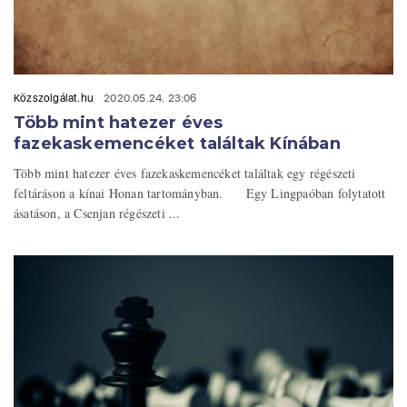
Közszolgálat.hu
2020.05.24. 23:06
Több mint hatezer éves
fazekaskemencéket találtak Kínában
Több mint hatezer éves fazekaskemencéket találtak egy régészeti
feltáráson a kínai Honan tartományban. Egy Lingpaóban folytatott
ásatáson, a Csenjan régészeti ...