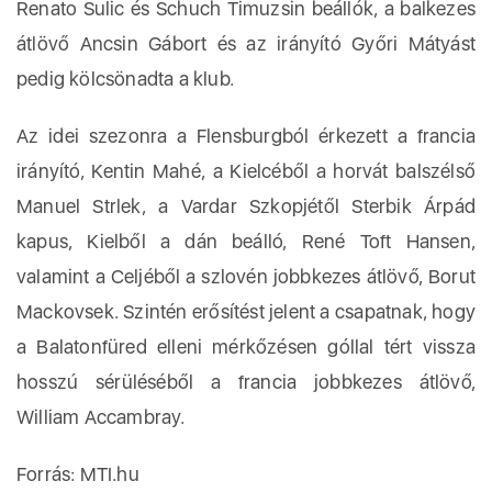
Renato Sulic és Schuch Timuzsin beállók, a balkezes
átlövő Ancsin Gábort és az irányító Győri Mátyást
pedig kölcsönadta a klub.
Az idei szezonra a Flensburgból érkezett a francia
irányító, Kentin Mahé, a Kielcéből a horvát balszélső
Manuel Strlek, a Vardar Szkopjétől Sterbik Árpád
kapus, Kielből a dán beálló, René Toft Hansen,
valamint a Celjéből a szlovén jobbkezes átlövő, Borut
Mackovsek. Szintén erősítést jelent a csapatnak, hogy
a Balatonfüred elleni mérkőzésen góllal tért vissza
hosszú sérüléséből a francia jobbkezes átlövő,
William Accambray.
Forrás: MTI.hu