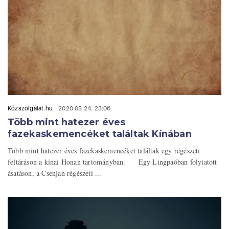
Közszolgálat.hu
2020.05.24. 23:06
Több mint hatezer éves
fazekaskemencéket találtak Kínában
Több mint hatezer éves fazekaskemencéket találtak egy régészeti
feltáráson a kínai Honan tartományban. Egy Lingpaóban folytatott
ásatáson, a Csenjan régészeti ...