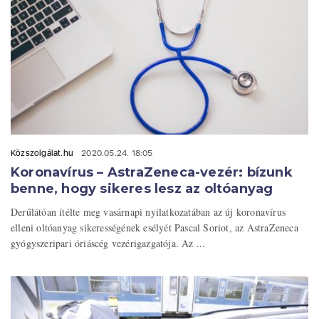
Közszolgálat.hu
2020.05.24. 18:05
Koronavírus – AstraZeneca-vezér: bízunk
benne, hogy sikeres lesz az oltóanyag
Derűlátóan ítélte meg vasárnapi nyilatkozatában az új koronavírus
elleni oltóanyag sikerességének esélyét Pascal Soriot, az AstraZeneca
gyógyszeripari óriáscég vezérigazgatója. Az ...