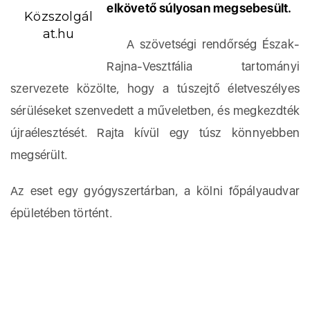
elkövető súlyosan megsebesült.
Közszolgál
at.hu
A szövetségi rendőrség Észak-
Rajna-Vesztfália tartományi
szervezete közölte, hogy a túszejtő életveszélyes
sérüléseket szenvedett a műveletben, és megkezdték
újraélesztését. Rajta kívül egy túsz könnyebben
megsérült.
Az eset egy gyógyszertárban, a kölni főpályaudvar
épületében történt.