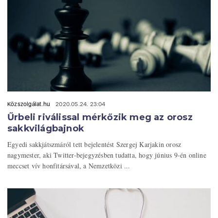
Közszolgálat.hu
2020.05.24. 23:04
Űrbeli riválissal mérkőzik meg az orosz
sakkvilágbajnok
Egyedi sakkjátszmáról tett bejelentést Szergej Karjakin orosz
nagymester, aki Twitter-bejegyzésben tudatta, hogy június 9-én online
meccset vív honfitársával, a Nemzetközi ...