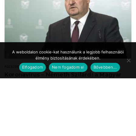
A weboldalon cookie-kat használunk a legjobb felhasználói
élmény biztosításának érdekében.
Közszolgálat.hu
2020.05.24. 17:39
Elfogadom
Nem fogadom el
Bővebben...
Koronavírus – Németh Szilárd: a Magyar
Honvédség is részt vesz a
munkahelyteremtésben
A Magyar Honvédség mint az ország egyik legnagyobb és legbiztosabb
munkáltatója a speciális önkéntes tartalékos katonai szolgálat
bevezetésével vesz részt ...