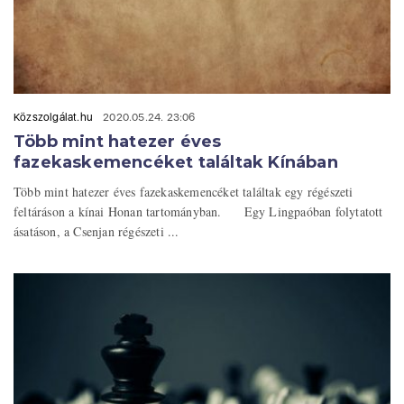
Közszolgálat.hu
2020.05.24. 23:06
Több mint hatezer éves
fazekaskemencéket találtak Kínában
Több mint hatezer éves fazekaskemencéket találtak egy régészeti
feltáráson a kínai Honan tartományban. Egy Lingpaóban folytatott
ásatáson, a Csenjan régészeti ...