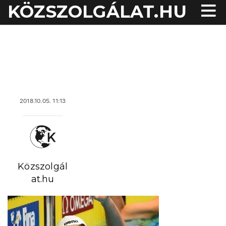
KÖZSZOLGÁLAT.HU
acheter viagra sans
ordonnance
2018.10.05. 11:13
Közszolgál
at.hu