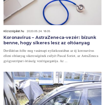
Közszolgálat.hu
2020.05.24. 18:05
Koronavírus – AstraZeneca-vezér: bízunk
benne, hogy sikeres lesz az oltóanyag
Derűlátóan ítélte meg vasárnapi nyilatkozatában az új koronavírus
elleni oltóanyag sikerességének esélyét Pascal Soriot, az AstraZeneca
gyógyszeripari óriáscég vezérigazgatója. Az ...