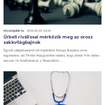
Közszolgálat.hu
2020.05.24. 23:04
Űrbeli riválissal mérkőzik meg az orosz
sakkvilágbajnok
Egyedi sakkjátszmáról tett bejelentést Szergej Karjakin orosz
nagymester, aki Twitter-bejegyzésben tudatta, hogy június 9-én online
meccset vív honfitársával, a Nemzetközi ...