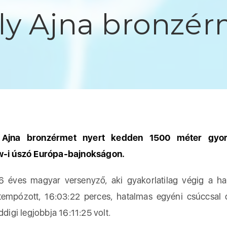
ly Ajna bronzér
 Ajna bronzérmet nyert kedden 1500 méter gyo
w-i úszó Európa-bajnokságon.
ves magyar versenyző, aki gyakorlatilag végig a ha
tempózott, 16:03:22 perces, hatalmas egyéni csúccsal 
ddigi legjobbja 16:11:25 volt.