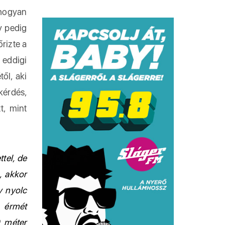
ahogyan
y pedig
őrizte a
 eddigi
ől, aki
kérdés,
t, mint
tel, de
, akkor
 nyolc
 érmét
0 méter