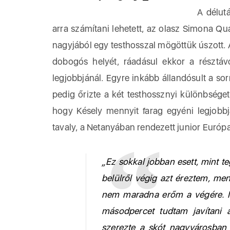
A délut
arra számítani lehetett, az olasz Simona Qu
nagyjából egy testhosszal mögöttük úszott. A 
dobogós helyét, ráadásul ekkor a résztáv
legjobbjánál. Egyre inkább állandósult a sor
pedig őrizte a két testhossznyi különbség
hogy Késely mennyit farag egyéni legjobbj
tavaly, a Netanyában rendezett junior Euró
„Ez sokkal jobban esett, mint t
belülről végig azt éreztem, men
nem maradna erőm a végére. 
másodpercet tudtam javítani
szerezte a skót nagyvárosban