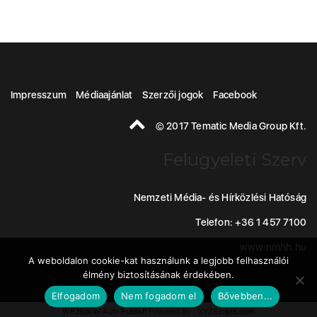
Impresszum
Médiaajánlat
Szerzői jogok
Facebook
© 2017 Tematic Media Group Kft.
Felügyeleti Szerv
Nemzeti Média- és Hírközlési Hatóság
Telefon: +36 1 457 7100
www.nmhh.hu
A weboldalon cookie-kat használunk a legjobb felhasználói
élmény biztosításának érdekében.
Elfogadom
Nem fogadom el
Bővebben...
WP2Social Auto Publish
Powered By :
XYZScripts.com