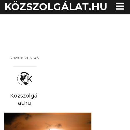
KÖZSZOLGÁLAT.HU
acheter viagra sans
2020.01.21. 18:46
ordonnance
Közszolgál
at.hu