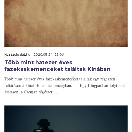
Közszolgálat.hu
2020.05.24. 23:06
Több mint hatezer éves
fazekaskemencéket találtak Kínában
Több mint hatezer éves fazekaskemencéket találtak egy régészeti
feltáráson a kínai Honan tartományban. Egy Lingpaóban folytatott
ásatáson, a Csenjan régészeti ...