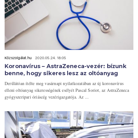
Közszolgálat.hu
2020.05.24. 18:05
Koronavírus – AstraZeneca-vezér: bízunk
benne, hogy sikeres lesz az oltóanyag
Derűlátóan ítélte meg vasárnapi nyilatkozatában az új koronavírus
elleni oltóanyag sikerességének esélyét Pascal Soriot, az AstraZeneca
gyógyszeripari óriáscég vezérigazgatója. Az ...