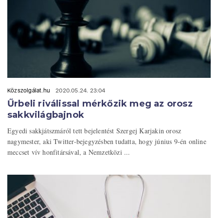
Közszolgálat.hu
2020.05.24. 23:04
Űrbeli riválissal mérkőzik meg az orosz
sakkvilágbajnok
Egyedi sakkjátszmáról tett bejelentést Szergej Karjakin orosz
nagymester, aki Twitter-bejegyzésben tudatta, hogy június 9-én online
meccset vív honfitársával, a Nemzetközi ...