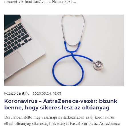
meccset vív honfitársával, a Nemzetközi ...
Közszolgálat.hu
2020.05.24. 18:05
Koronavírus – AstraZeneca-vezér: bízunk
benne, hogy sikeres lesz az oltóanyag
Derűlátóan ítélte meg vasárnapi nyilatkozatában az új koronavírus
elleni oltóanyag sikerességének esélyét Pascal Soriot, az AstraZeneca