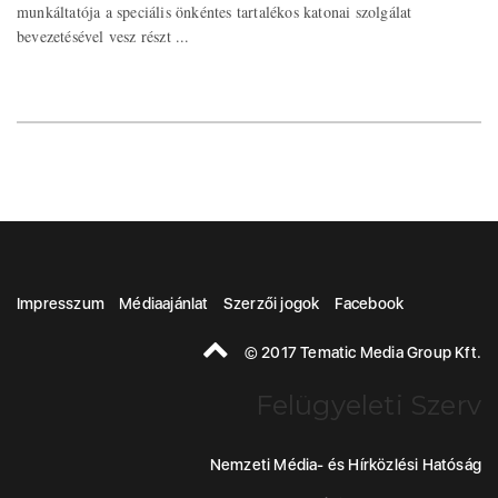
munkáltatója a speciális önkéntes tartalékos katonai szolgálat
bevezetésével vesz részt ...
Impresszum
Médiaajánlat
Szerzői jogok
Facebook
© 2017 Tematic Media Group Kft.
Felügyeleti Szerv
Nemzeti Média- és Hírközlési Hatóság