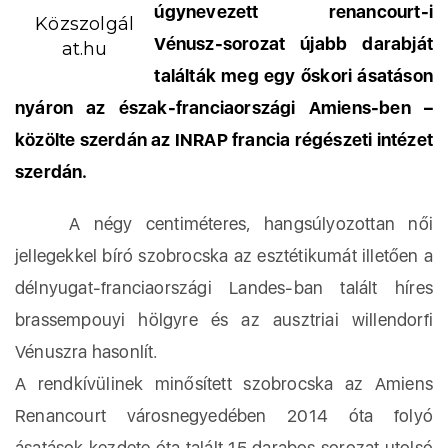
úgynevezett renancourt-i
Közszolgál
Vénusz-sorozat újabb darabját
at.hu
találták meg egy őskori ásatáson
nyáron az észak-franciaországi Amiens-ben –
közölte szerdán az INRAP francia régészeti intézet
szerdán.
A négy centiméteres, hangsúlyozottan női
jellegekkel bíró szobrocska az esztétikumát illetően a
délnyugat-franciaországi Landes-ban talált híres
brassempouyi hölgyre és az ausztriai willendorfi
Vénuszra hasonlít.
A rendkívülinek minősített szobrocska az Amiens
Renancourt városnegyedében 2014 óta folyó
ásatások kezdete óta talált 15 darabos sorozat utolsó