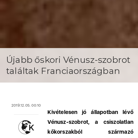
Újabb őskori Vénusz-szobrot
találtak Franciaországban
2019.12.05. 00:10
Kivételesen jó állapotban lévő
Vénusz-szobrot, a csiszolatlan
kőkorszakból származó