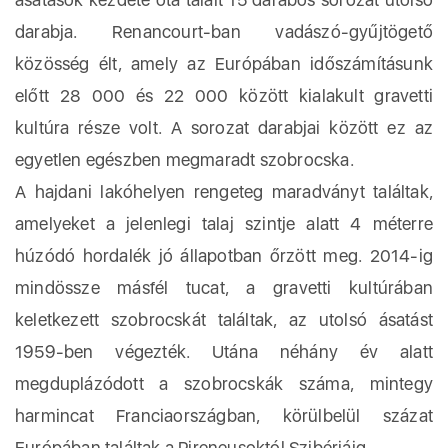
darabja. Renancourt-ban vadászó-gyűjtögető
közösség élt, amely az Európában időszámításunk
előtt 28 000 és 22 000 között kialakult gravetti
kultúra része volt. A sorozat darabjai között ez az
egyetlen egészben megmaradt szobrocska.
A hajdani lakóhelyen rengeteg maradványt találtak,
amelyeket a jelenlegi talaj szintje alatt 4 méterre
húzódó hordalék jó állapotban őrzött meg. 2014-ig
mindössze másfél tucat, a gravetti kultúrában
keletkezett szobrocskát találtak, az utolsó ásatást
1959-ben végezték. Utána néhány év alatt
megduplázódott a szobrocskák száma, mintegy
harmincat Franciaországban, körülbelül százat
Európában találtak a Pireneusoktól Szibériáig.