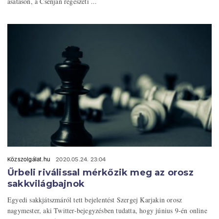
ásatáson, a Csenjan régészeti ...
Közszolgálat.hu
2020.05.24. 23:04
Űrbeli riválissal mérkőzik meg az orosz
sakkvilágbajnok
Egyedi sakkjátszmáról tett bejelentést Szergej Karjakin orosz
nagymester, aki Twitter-bejegyzésben tudatta, hogy június 9-én online