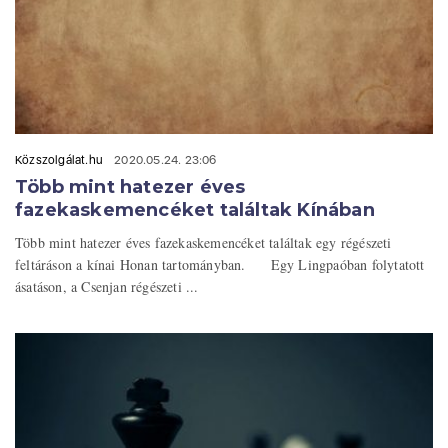
Közszolgálat.hu
2020.05.24. 23:06
Több mint hatezer éves
fazekaskemencéket találtak Kínában
Több mint hatezer éves fazekaskemencéket találtak egy régészeti
feltáráson a kínai Honan tartományban. Egy Lingpaóban folytatott
ásatáson, a Csenjan régészeti ...