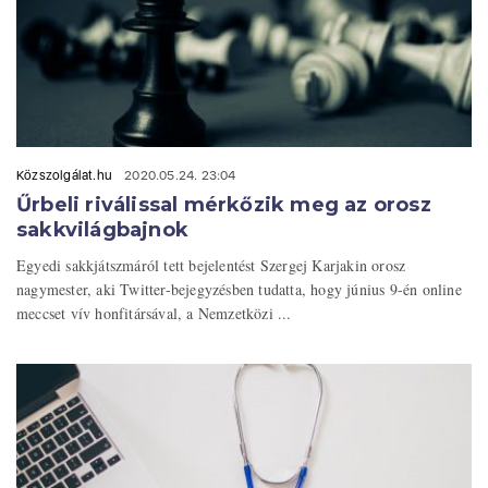
Közszolgálat.hu
2020.05.24. 23:04
Űrbeli riválissal mérkőzik meg az orosz
sakkvilágbajnok
Egyedi sakkjátszmáról tett bejelentést Szergej Karjakin orosz
nagymester, aki Twitter-bejegyzésben tudatta, hogy június 9-én online
meccset vív honfitársával, a Nemzetközi ...