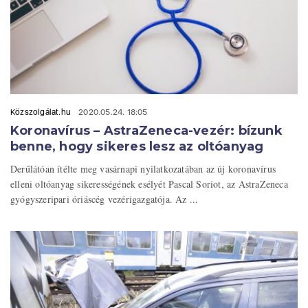
Közszolgálat.hu
2020.05.24. 18:05
Koronavírus – AstraZeneca-vezér: bízunk
benne, hogy sikeres lesz az oltóanyag
Derűlátóan ítélte meg vasárnapi nyilatkozatában az új koronavírus
elleni oltóanyag sikerességének esélyét Pascal Soriot, az AstraZeneca
gyógyszeripari óriáscég vezérigazgatója. Az ...