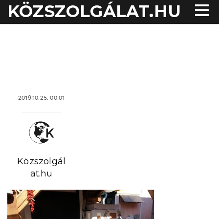
KÖZSZOLGÁLAT.HU
acheter viagra sans
ordonnance
2019.10.25. 00:01
Közszolgál
at.hu