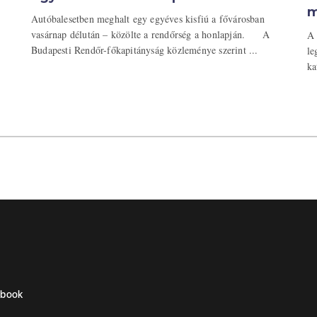
m
Autóbalesetben meghalt egy egyéves kisfiú a fővárosban
vasárnap délután – közölte a rendőrség a honlapján. A
A 
Budapesti Rendőr-főkapitányság közleménye szerint ...
le
ka
ebook