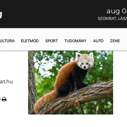
aug 0
U
SZOMBAT, LÁS
ULTÚRA
ÉLETMÓD
SPORT
TUDOMÁNY
AUTÓ
ZENE
1:27
at.hu