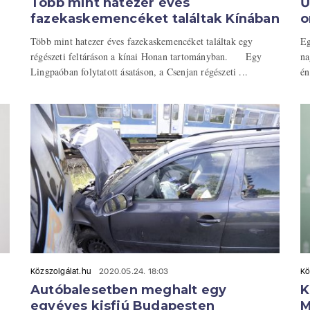
Több mint hatezer éves
Ű
fazekaskemencéket találtak Kínában
o
Több mint hatezer éves fazekaskemencéket találtak egy
Eg
régészeti feltáráson a kínai Honan tartományban. Egy
na
Lingpaóban folytatott ásatáson, a Csenjan régészeti ...
én
Közszolgálat.hu
2020.05.24. 18:03
Kö
Autóbalesetben meghalt egy
K
egyéves kisfiú Budapesten
M