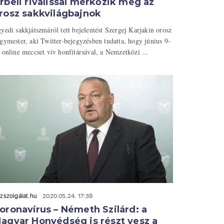
rbeli riválissal mérkőzik meg az
rosz sakkvilágbajnok
yedi sakkjátszmáról tett bejelentést Szergej Karjakin orosz
gymester, aki Twitter-bejegyzésben tudatta, hogy június 9-
 online meccset vív honfitársával, a Nemzetközi ...
zszolgálat.hu
2020.05.24. 17:39
oronavírus – Németh Szilárd: a
agyar Honvédség is részt vesz a