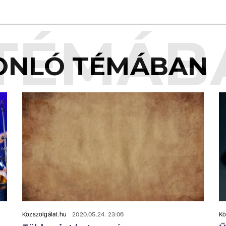
TÉMÁB
ONLÓ TÉMÁBAN
Közszolgálat.hu
2020.05.24. 23:06
Kö