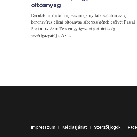
oltóanyag
Derűlátóan ítélte meg vasárnapi nyilatkozatában az új
koronavírus elleni oltóanyag sikerességének esélyét Pascal
Soriot, az AstraZeneca gyógyszeripari óriáscég
vezérigazgatója. Az ...
Impresszum
Médiaajánlat
Szerzői jogok
Fac