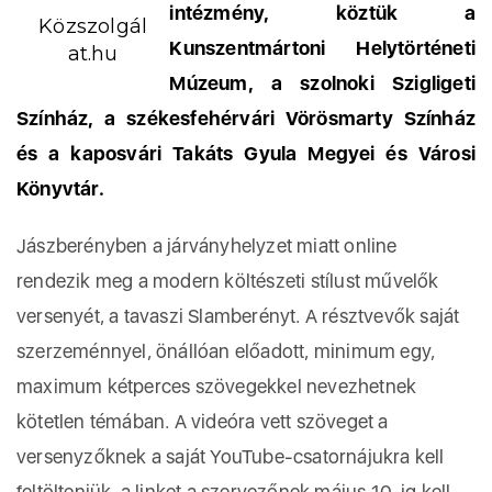
intézmény, köztük a
Közszolgál
Kunszentmártoni Helytörténeti
at.hu
Múzeum, a szolnoki Szigligeti
Színház, a székesfehérvári Vörösmarty Színház
és a kaposvári Takáts Gyula Megyei és Városi
Könyvtár.
Jászberényben a járványhelyzet miatt online
rendezik meg a modern költészeti stílust művelők
versenyét, a tavaszi Slamberényt. A résztvevők saját
szerzeménnyel, önállóan előadott, minimum egy,
maximum kétperces szövegekkel nevezhetnek
kötetlen témában. A videóra vett szöveget a
versenyzőknek a saját YouTube-csatornájukra kell
feltölteniük, a linket a szervezőnek május 10-ig kell