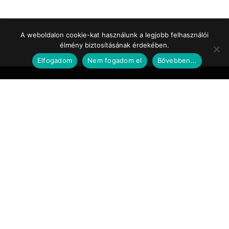
A weboldalon cookie-kat használunk a legjobb felhasználói
élmény biztosításának érdekében.
Elfogadom
Nem fogadom el
Bővebben...
Impresszum
Médiaajánlat
Szerzői jogok
Facebook
© 2017 Tematic Media Group Kft.
Felügyeleti Szerv
Nemzeti Média- és Hírközlési Hatóság
Telefon: +36 1 457 7100
www.nmhh.hu