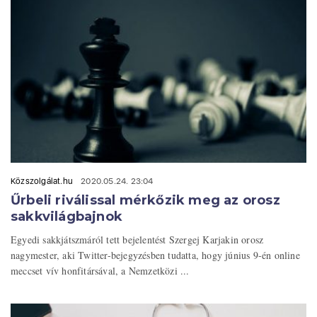
Közszolgálat.hu
2020.05.24. 23:04
Űrbeli riválissal mérkőzik meg az orosz
sakkvilágbajnok
Egyedi sakkjátszmáról tett bejelentést Szergej Karjakin orosz
nagymester, aki Twitter-bejegyzésben tudatta, hogy június 9-én online
meccset vív honfitársával, a Nemzetközi ...