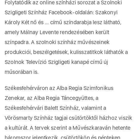
Folytatódik az online színházi sorozat a Szolnoki
Szigligeti Színház Facebook-oldalán: Szakonyi
Károly Két nő és … című színdarabja lesz látható,
amely Málnay Levente rendezésében került
színpadra. A szolnoki színház művészeinek
produkciói, beszélgetések, kulisszatitkok láthatók a
Szolnok Televízió Szigligeti kanapé című új
műsorában is.
Székesfehérváron az Alba Regia Szimfonikus
Zenekar, az Alba Regia Táncegyüttes, a
Székesfehérvári Balett Színház, valamint a
Vörösmarty Színház tagjai csütörtöktől házhoz viszik
a kultúrát. A tervek szerint a Művészkaraván hetente
háromszor jelentkezik, csütörtökön és pénteken