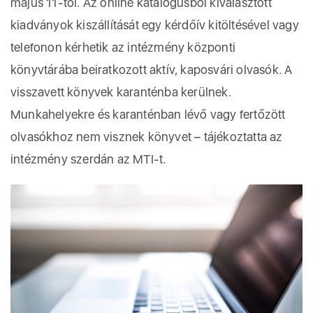
május 11-től. Az online katalógusból kiválasztott
kiadványok kiszállítását egy kérdőív kitöltésével vagy
telefonon kérhetik az intézmény központi
könyvtárába beiratkozott aktív, kaposvári olvasók. A
visszavett könyvek karanténba kerülnek.
Munkahelyekre és karanténban lévő vagy fertőzött
olvasókhoz nem visznek könyvet – tájékoztatta az
intézmény szerdán az MTI-t.