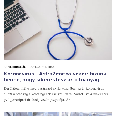
Közszolgálat.hu
2020.05.24. 18:05
Koronavírus – AstraZeneca-vezér: bízunk
benne, hogy sikeres lesz az oltóanyag
Derűlátóan ítélte meg vasárnapi nyilatkozatában az új koronavírus
elleni oltóanyag sikerességének esélyét Pascal Soriot, az AstraZeneca
gyógyszeripari óriáscég vezérigazgatója. Az ...