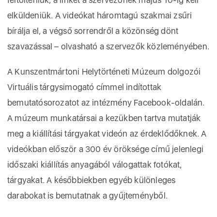
elküldeniük. A videókat háromtagú szakmai zsűri
bírálja el, a végső sorrendről a közönség dönt
szavazással – olvasható a szervezők közleményében.
A Kunszentmártoni Helytörténeti Múzeum dolgozói
Virtuális tárgysimogató címmel indítottak
bemutatósorozatot az intézmény Facebook-oldalán.
A múzeum munkatársai a kezükben tartva mutatják
meg a kiállítási tárgyakat videón az érdeklődőknek. A
videókban először a 300 év öröksége című jelenlegi
időszaki kiállítás anyagából válogattak fotókat,
tárgyakat. A későbbiekben egyéb különleges
darabokat is bemutatnak a gyűjteményből.