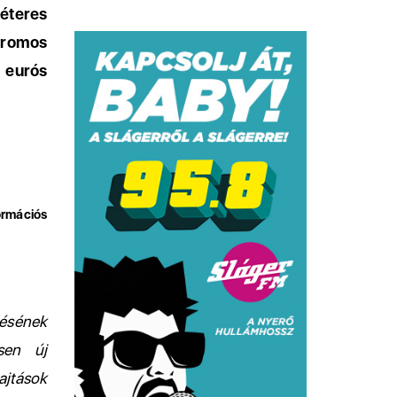
éteres
tromos
 eurós
ormációs
désének
sen új
ajtások