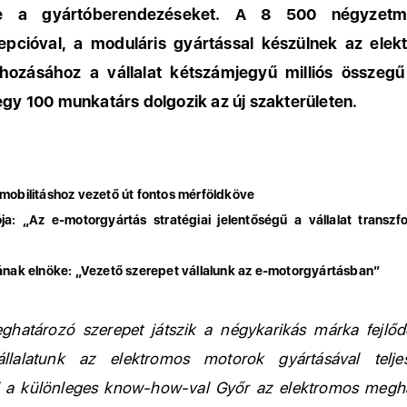
e a gyártóberendezéseket. A 8 500 négyzetm
epcióval, a moduláris gyártással készülnek az elek
ehozásához a vállalat kétszámjegyű milliós összegű
egy 100 munkatárs dolgozik az új szakterületen.
mobilitáshoz vezető út fontos mérföldköve
ja: „Az e-motorgyártás stratégiai jelentőségű a vállalat transzf
ának elnöke: „Vezető szerepet vállalunk az e-motorgyártásban”
határozó szerepet játszik a négykarikás márka fejlő
állalatunk az elektromos motorok gyártásával telje
el a különleges know-how-val Győr az elektromos megh