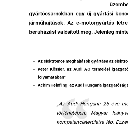
üzemb
gyártócsarnokban egy új gyártási konc
járműhajtások. Az e-motorgyártás létr
beruházást valósított meg. Jelenleg mint
Az elektromos meghajtások gyártása az elektro
Peter Kössler, az Audi AG termelési igazgató
folyamatában“
Achim Heinfling, az Audi Hungaria igazgatóság
„Az Audi Hungaria 25 éve meg
történetében. Magyar leányv
kompetenciaterületre lép. Ezz