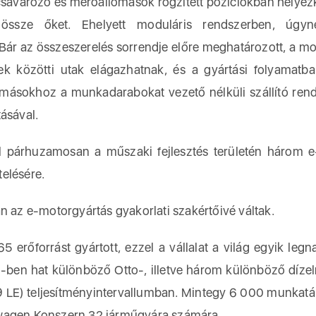
csavarozó és mérőállomások rögzített pozíciókban helye
össze őket. Ehelyett moduláris rendszerben, úgyne
Bár az összeszerelés sorrendje előre meghatározott, a mo
k közötti utak elágazhatnak, és a gyártási folyamatb
másokhoz a munkadarabokat vezető nélküli szállító ren
tásával.
 párhuzamosan a műszaki fejlesztés területén három 
telésére.
az e-motorgyártás gyakorlati szakértőivé váltak.
 erőforrást gyártott, ezzel a vállalat a világ egyik leg
-ben hat különböző Otto-, illetve három különböző díze
 LE) teljesítményintervallumban. Mintegy 6 000 munkatá
swagen Konszern 32 járműgyára számára.