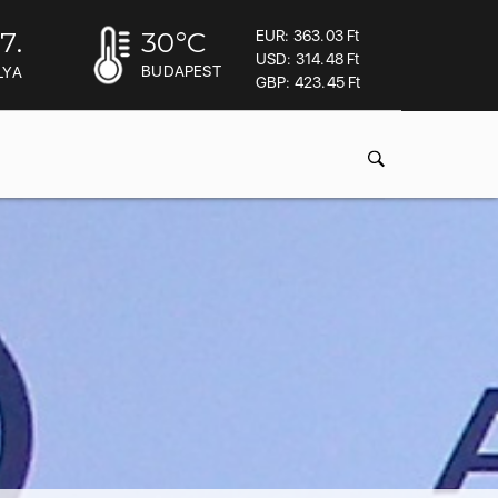
7.
30
°C
EUR: 363.03 Ft
USD: 314.48 Ft
BUDAPEST
LYA
GBP: 423.45 Ft