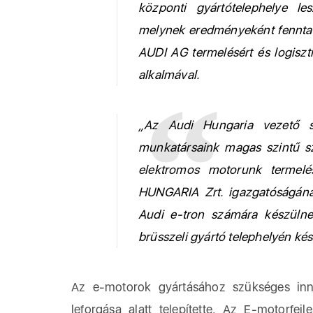
központi gyártótelephelye les
melynek eredményeként fenntart
AUDI AG termelésért és logiszti
alkalmával.
„Az Audi Hungaria vezető s
munkatársaink magas szintű sza
elektromos motorunk termelés
HUNGARIA Zrt. igazgatóságána
Audi e-tron számára készülne
brüsszeli gyártó telephelyén kés
Az e-motorok gyártásához szükséges inno
leforgása alatt telepítette. Az E-motorfej