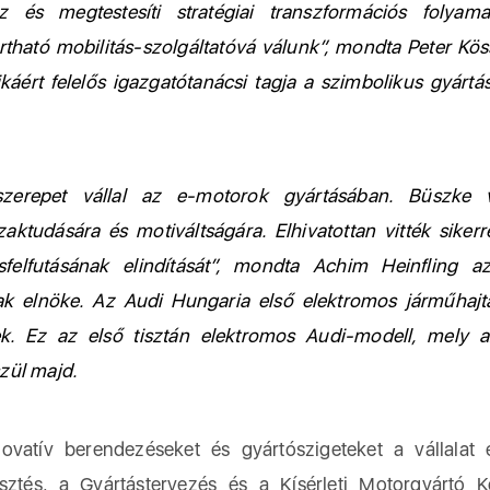
z és megtestesíti stratégiai transzformációs folyama
ható mobilitás-szolgáltatóvá válunk”, mondta Peter Köss
káért felelős igazgatótanácsi tagja a szimbolikus gyártás
zerepet vállal az e-motorok gyártásában. Büszke 
ktudására és motiváltságára. Elhivatottan vitték sikerr
felfutásának elindítását”, mondta Achim Heinfling 
k elnöke. Az Audi Hungaria első elektromos járműhajt
k. Ez az első tisztán elektromos Audi-modell, mely 
zül majd.
vatív berendezéseket és gyártószigeteket a vállalat
lesztés, a Gyártástervezés és a Kísérleti Motorgyártó 