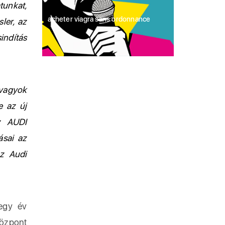
tunkat,
acheter viagra sans ordonnance
ler, az
indítás
vagyok
e az új
az AUDI
ásai az
az Audi
 egy év
Központ