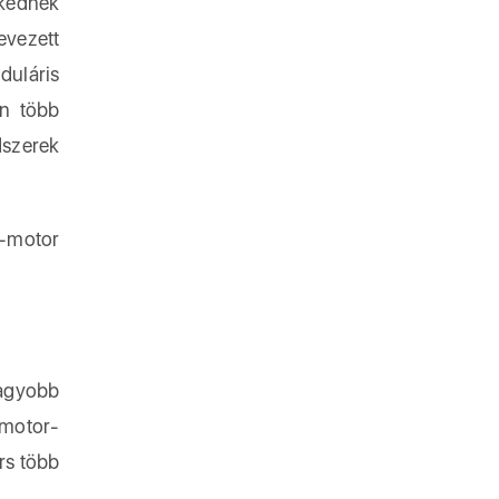
zkednek
vezett
duláris
an több
dszerek
e-motor
nagyobb
lmotor-
rs több