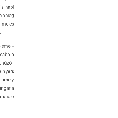
is napi
elenleg
ermelés
.
eleme –
osabb a
behúzó-
a nyers
, amely
ungaria
radíció