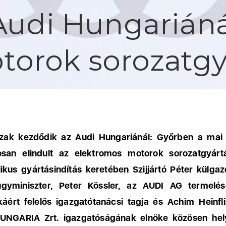
Audi Hungariáná
torok sorozatgy
szak kezdődik az Audi Hungariánál: Győrben a mai
losan elindult az elektromos motorok sorozatgyárt
ikus gyártásindítás keretében Szijjártó Péter külga
ügyminiszter, Peter Kössler, az AUDI AG termelés
ikáért felelős igazgatótanácsi tagja és Achim Heinfl
UNGARIA Zrt. igazgatóságának elnöke közösen hel