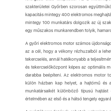
szakterületei Győrben szorosan együttműköd
kapacitás mintegy 400 elektromos meghajtás
mintegy 100 munkatárs dolgozik az új szakt
egy műszakos munkarendben folyik, hamar
A győri elektromos motor számos újdonságot
az a cél, hogy a vékony rézhuzalból a lehe
tekercselés, annál hatékonyabb a teljesítm
és tekercselőközpont képes az optimális 
darabba beépíteni. Az elektromos motor to
külön házban kap helyet, a hajtómű és a
munkatársaikét különböző típusú hajtást 
értelmében az első és a hátsó tengely egyarán