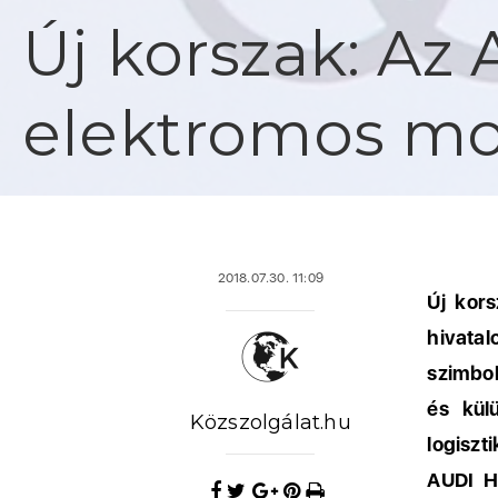
Új korszak: Az 
elektromos mo
2018.07.30. 11:09
Új kor
hivata
szimbol
és kül
Közszolgálat.hu
logiszt
AUDI H