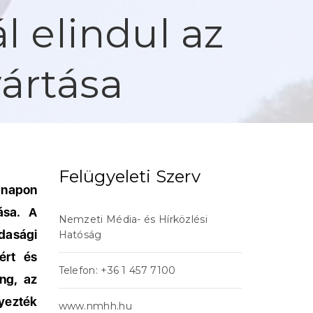
l elindul az
ártása
Felügyeleti Szerv
 napon
ása. A
Nemzeti Média- és Hírközlési
zdasági
Hatóság
ért és
Telefon: +36 1 457 7100
ing, az
yezték
www.nmhh.hu