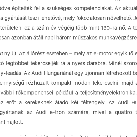
ve építették fel a szükséges kompetenciákat. Az aktuál
 gyártását teszi lehetővé, mely fokozatosan növelhető. J
erületen, ez a szám év végéig több mint 130-ra nő. A t
osan azonban átáll napi három műszakos munkavégzésre
 nyújt. Az állórész esetében – mely az e-motor egyik fő 
tő legtöbbet tekercseljék rá a nyers darabra. Minél szor
ény-leadás. Az Audi Hungariánál egy újonnan létrehozott 
mennyiségű rézhuzalt kompakt módon tekercselni, majd 
vábbi főkomponensei például a teljesítményelektronika
z erőt a kerekeknek átadó két féltengely. Az Audi H
gyártanak az Audi e-tron számára, mivel a quattro t
t hajtott.