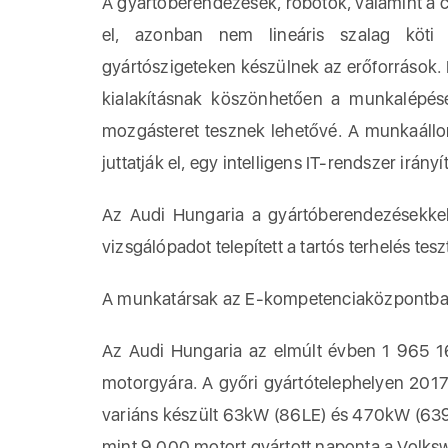
A gyártóberendezések, robotok, valamint a 
el, azonban nem lineáris szalag köti 
gyártószigeteken készülnek az erőforrások. 
kialakításnak köszönhetően a munkalépése
mozgásteret tesznek lehetővé. A munkaállo
juttatják el, egy intelligens IT-rendszer irányí
Az Audi Hungaria a gyártóberendezésekkel
vizsgálópadot telepített a tartós terhelés tesz
A munkatársak az E-kompetenciaközpontban 
Az Audi Hungaria az elmúlt évben 1 965 165
motorgyára. A győri gyártótelephelyen 2017
variáns készült 63kW (86LE) és 470kW (639
mint 9 000 motort gyártott naponta a Volk