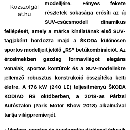
modelljére. Fényes fekete
Közszolgál
részletek sokasága erősíti az új
at.hu
SUV-csúcsmodell dinamikus
fellépését, amely a márka kínálatának első SUV-
tagjaként hordozza majd a ŠKODA különösen
sportos modelljeit jelölő „RS” betűkombinációt. Az
érzelmekben gazdag formavilágot elegáns
vonalak, sportos kontúrok és a SUV-modellekre
jellemző robusztus konstrukció összjátéka kelti
életre. A 176 kW (240 LE) teljesítményű ŠKODA
KODIAQ RS októberben, a 2018-as Párizsi
Autószalon (Paris Motor Show 2018) alkalmával
tartja világpremierjét.
› Modern, sportos és érzelemdús dizájnnal érkezik