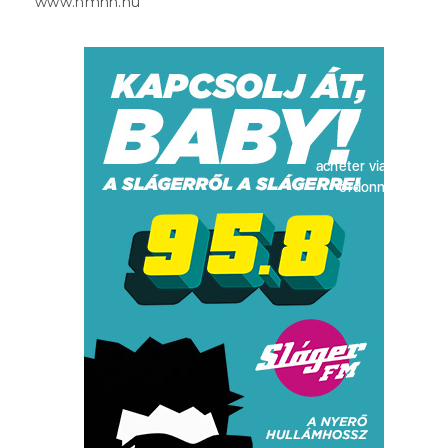
www.nmhh.hu
acheter viagra sans
ordonnance