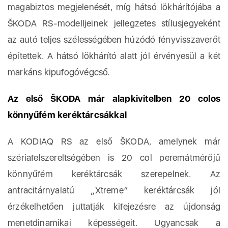
magabiztos megjelenését, míg hátsó lökhárítójába a
ŠKODA RS-modelljeinek jellegzetes stílusjegyeként
az autó teljes szélességében húzódó fényvisszaverőt
építettek. A hátsó lökhárító alatt jól érvényesül a két
markáns kipufogóvégcső.
Az első ŠKODA már alapkivitelben 20 colos
könnyűfém keréktárcsákkal
A KODIAQ RS az első ŠKODA, amelynek már
szériafelszereltségében is 20 col peremátmérőjű
könnyűfém keréktárcsák szerepelnek. Az
antracitárnyalatú „Xtreme” keréktárcsák jól
érzékelhetően juttatják kifejezésre az újdonság
menetdinamikai képességeit. Ugyancsak a