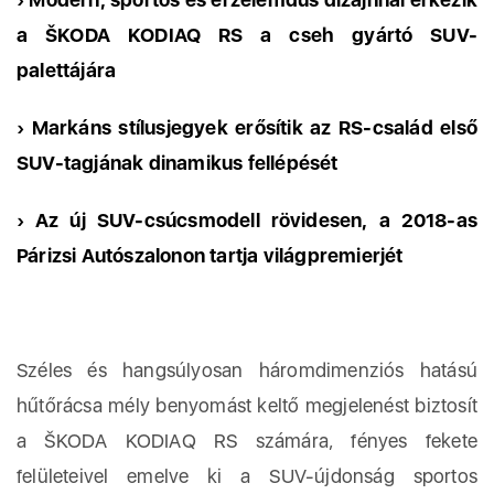
a ŠKODA KODIAQ RS a cseh gyártó SUV-
palettájára
›
Markáns stílusjegyek erősítik az RS-család első
SUV-tagjának dinamikus fellépését
›
Az új SUV-csúcsmodell rövidesen, a 2018-as
Párizsi Autószalonon tartja világpremierjét
Széles és hangsúlyosan háromdimenziós hatású
hűtőrácsa mély benyomást keltő megjelenést biztosít
a ŠKODA KODIAQ RS számára, fényes fekete
felületeivel emelve ki a SUV-újdonság sportos