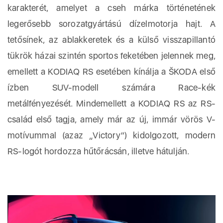
karakterét, amelyet a cseh márka történetének
legerősebb sorozatgyártású dízelmotorja hajt. A
tetősínek, az ablakkeretek és a külső visszapillantó
tükrök házai szintén sportos feketében jelennek meg,
emellett a KODIAQ RS esetében kínálja a ŠKODA első
ízben SUV-modell számára Race-kék
metálfényezését. Mindemellett a KODIAQ RS az RS-
család első tagja, amely már az új, immár vörös V-
motívummal (azaz „Victory”) kidolgozott, modern
RS-logót hordozza hűtőrácsán, illetve hátulján.