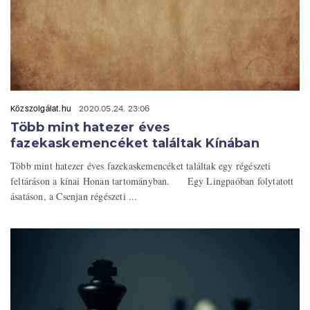
Közszolgálat.hu
2020.05.24. 23:06
Több mint hatezer éves
fazekaskemencéket találtak Kínában
Több mint hatezer éves fazekaskemencéket találtak egy régészeti
feltáráson a kínai Honan tartományban. Egy Lingpaóban folytatott
ásatáson, a Csenjan régészeti ...