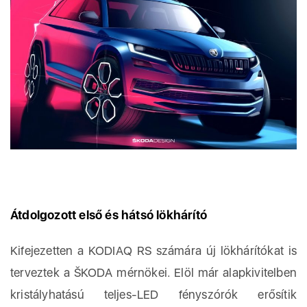
Átdolgozott első és hátsó lökhárító
Kifejezetten a KODIAQ RS számára új lökhárítókat is
terveztek a ŠKODA mérnökei. Elöl már alapkivitelben
kristályhatású teljes-LED fényszórók erősítik