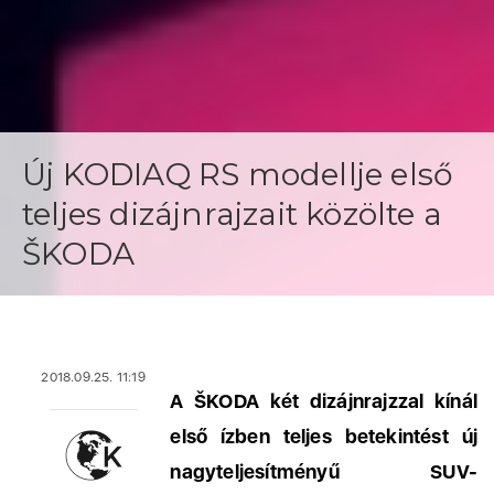
Új KODIAQ RS modellje első
teljes dizájnrajzait közölte a
ŠKODA
2018.09.25. 11:19
A ŠKODA két dizájnrajzzal kínál
első ízben teljes betekintést új
nagyteljesítményű SUV-