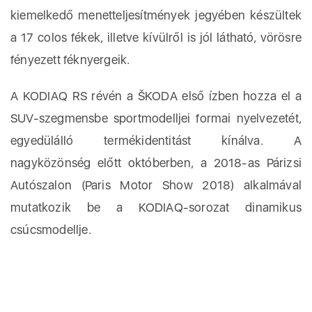
kiemelkedő menetteljesítmények jegyében készültek
a 17 colos fékek, illetve kívülről is jól látható, vörösre
fényezett féknyergeik.
A KODIAQ RS révén a ŠKODA első ízben hozza el a
SUV-szegmensbe sportmodelljei formai nyelvezetét,
egyedülálló termékidentitást kínálva. A
nagyközönség előtt októberben, a 2018-as Párizsi
Autószalon (Paris Motor Show 2018) alkalmával
mutatkozik be a KODIAQ-sorozat dinamikus
csúcsmodellje.