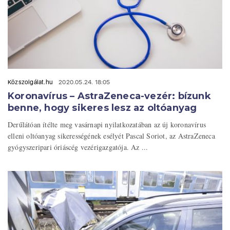
Közszolgálat.hu
2020.05.24. 18:05
Koronavírus – AstraZeneca-vezér: bízunk
benne, hogy sikeres lesz az oltóanyag
Derűlátóan ítélte meg vasárnapi nyilatkozatában az új koronavírus
elleni oltóanyag sikerességének esélyét Pascal Soriot, az AstraZeneca
gyógyszeripari óriáscég vezérigazgatója. Az ...