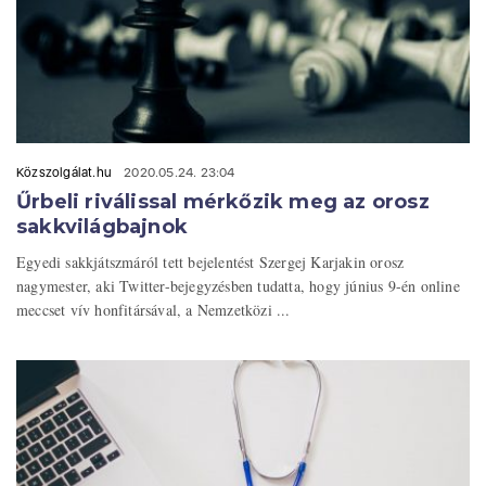
Közszolgálat.hu
2020.05.24. 23:04
Űrbeli riválissal mérkőzik meg az orosz
sakkvilágbajnok
Egyedi sakkjátszmáról tett bejelentést Szergej Karjakin orosz
nagymester, aki Twitter-bejegyzésben tudatta, hogy június 9-én online
meccset vív honfitársával, a Nemzetközi ...