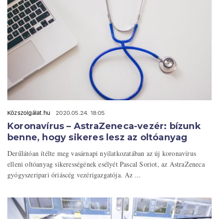
Közszolgálat.hu
2020.05.24. 18:05
Koronavírus – AstraZeneca-vezér: bízunk
benne, hogy sikeres lesz az oltóanyag
Derűlátóan ítélte meg vasárnapi nyilatkozatában az új koronavírus
elleni oltóanyag sikerességének esélyét Pascal Soriot, az AstraZeneca
gyógyszeripari óriáscég vezérigazgatója. Az ...