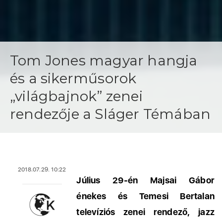
Tom Jones magyar hangja
és a sikerműsorok
„világbajnok” zenei
rendezője a Sláger Témában
2018.07.29. 10:22
Július 29-én Majsai Gábor
énekes és Temesi Bertalan
televíziós zenei rendező, jazz