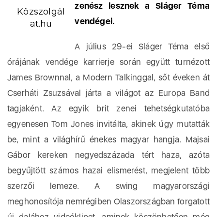
zenész lesznek a Sláger Téma
Közszolgál
vendégei.
at.hu
A július 29-ei Sláger Téma első
órájának vendége karrierje során együtt turnézott
James Brownnal, a Modern Talkinggal, sőt éveken át
Cserháti Zsuzsával járta a világot az Europa Band
tagjaként. Az egyik brit zenei tehetségkutatóba
egyenesen Tom Jones invitálta, akinek úgy mutatták
be, mint a világhírű énekes magyar hangja. Majsai
Gábor kereken negyedszázada tért haza, azóta
begyűjtött számos hazai elismerést, megjelent több
szerzői lemeze. A swing magyarországi
meghonosítója nemrégiben Olaszországban forgatott
új dalához videóklipet, aminek köszönhetően még