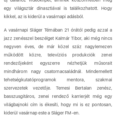
egy világsztár dinasztiával is találkozhatott. Hogy
kikkel, az is kiderül a vasárnapi adásból.
A vasárnapi Sláger Témában 21 órától pedig azzal a
jazz zenésszel beszélget Kalmár Tibor, aki még nincs
negyven éves, de már közel száz nagylemezen
működött közre, televíziós produkciók zenei
rendezőjeként egyszerre nézhetjük műsorait
mindhárom nagy csatornacsaládnál. Mindemellett
tehetségkutatóprogramok mentora, szakmai
szervezetek vezetője. Temesi Bertalan zenész,
basszusgitáros, zenei rendező karrierjét még egy
világbajnoki cím is ékesíti, hogy mi is ez pontosan,
kiderül vasárnap este a Sláger FM-en.