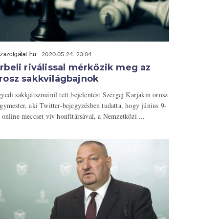
zszolgálat.hu
2020.05.24. 23:04
rbeli riválissal mérkőzik meg az
rosz sakkvilágbajnok
yedi sakkjátszmáról tett bejelentést Szergej Karjakin orosz
gymester, aki Twitter-bejegyzésben tudatta, hogy június 9-
 online meccset vív honfitársával, a Nemzetközi ...