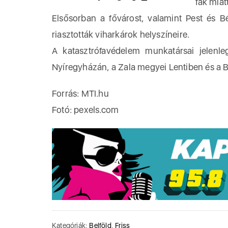
fák miat
Elsősorban a fővárost, valamint Pest és B
riasztották viharkárok helyszíneire.
A katasztrófavédelem munkatársai jelenle
Nyíregyházán, a Zala megyei Lentiben és a
Forrás: MTI.hu
Fotó: pexels.com
Kategóriák:
Belföld
,
Friss