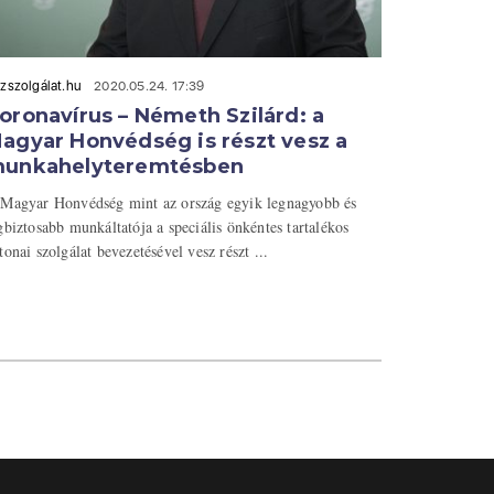
zszolgálat.hu
2020.05.24. 17:39
oronavírus – Németh Szilárd: a
agyar Honvédség is részt vesz a
unkahelyteremtésben
Magyar Honvédség mint az ország egyik legnagyobb és
gbiztosabb munkáltatója a speciális önkéntes tartalékos
tonai szolgálat bevezetésével vesz részt ...