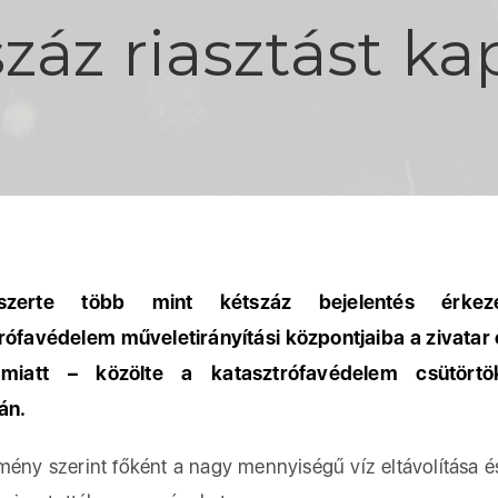
áz riasztást ka
gszerte több mint kétszáz bejelentés érkez
rófavédelem műveletirányítási központjaiba a zivatar
miatt – közölte a katasztrófavédelem csütört
án.
mény szerint főként a nagy mennyiségű víz eltávolítása és