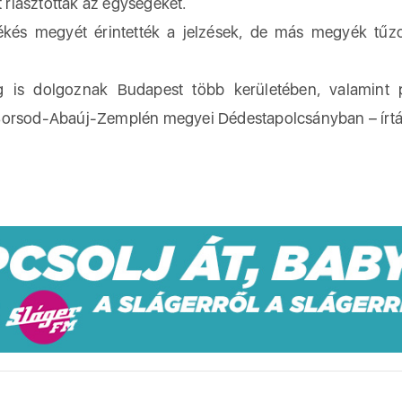
t riasztották az egységeket.
ékés megyét érintették a jelzések, de más megyék tűzol
g is dolgoznak Budapest több kerületében, valamint 
 Borsod-Abaúj-Zemplén megyei Dédestapolcsányban – írtá