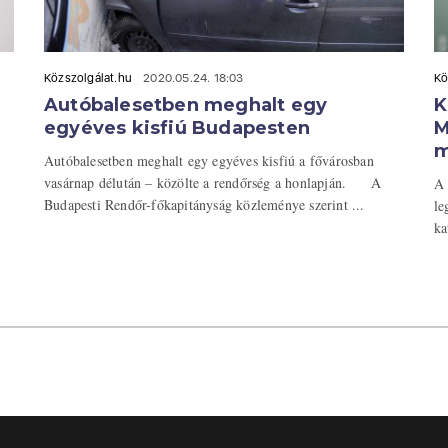
Közszolgálat.hu
2020.05.24. 18:03
Kö
Autóbalesetben meghalt egy
K
egyéves kisfiú Budapesten
M
m
Autóbalesetben meghalt egy egyéves kisfiú a fővárosban
vasárnap délután – közölte a rendőrség a honlapján. A
A 
Budapesti Rendőr-főkapitányság közleménye szerint ...
le
ka