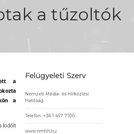
ptak a tűzoltók
Felügyeleti Szerv
ett a
 okozta
Nemzeti Média- és Hírközlési
ökön a
Hatóság
Telefon: +36 1 457 7100
 kidőlt
www.nmhh.hu