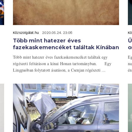
Közszolgálat.hu
2020.05.24. 23:06
Kö
Több mint hatezer éves
Ű
fazekaskemencéket találtak Kínában
o
Több mint hatezer éves fazekaskemencéket találtak egy
Eg
régészeti feltáráson a kínai Honan tartományban. Egy
na
Lingpaóban folytatott ásatáson, a Csenjan régészeti ...
én