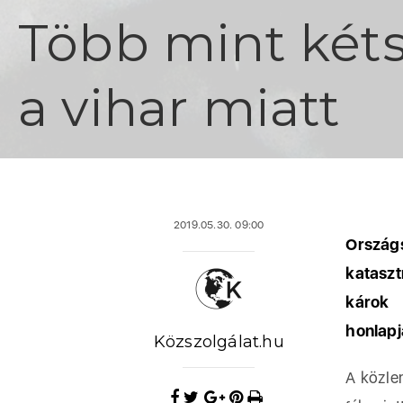
Több mint kétsz
a vihar miatt
2019.05.30. 09:00
Orszá
kataszt
károk 
honlapj
Közszolgálat.hu
A közle