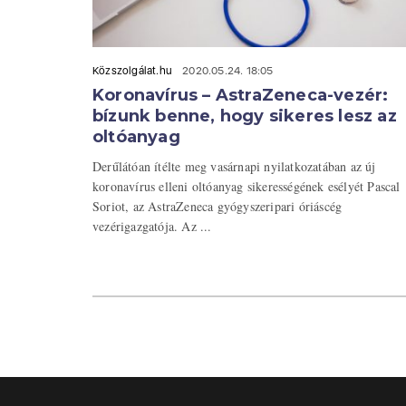
Közszolgálat.hu
2020.05.24. 18:05
Koronavírus – AstraZeneca-vezér:
bízunk benne, hogy sikeres lesz az
oltóanyag
Derűlátóan ítélte meg vasárnapi nyilatkozatában az új
koronavírus elleni oltóanyag sikerességének esélyét Pascal
Soriot, az AstraZeneca gyógyszeripari óriáscég
vezérigazgatója. Az ...