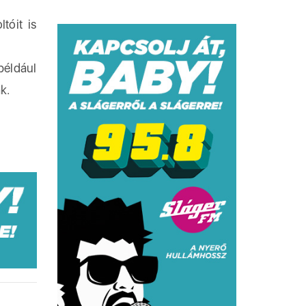
tóit is
például
k.