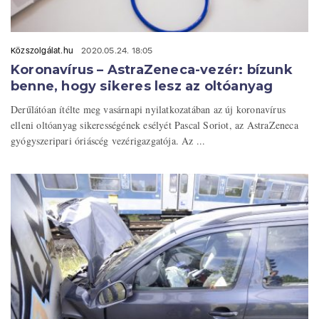
Közszolgálat.hu
2020.05.24. 18:05
Koronavírus – AstraZeneca-vezér: bízunk
benne, hogy sikeres lesz az oltóanyag
Derűlátóan ítélte meg vasárnapi nyilatkozatában az új koronavírus
elleni oltóanyag sikerességének esélyét Pascal Soriot, az AstraZeneca
gyógyszeripari óriáscég vezérigazgatója. Az ...