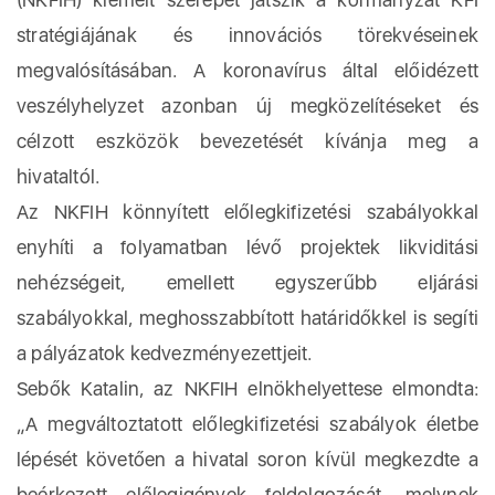
stratégiájának és innovációs törekvéseinek
megvalósításában. A koronavírus által előidézett
veszélyhelyzet azonban új megközelítéseket és
célzott eszközök bevezetését kívánja meg a
hivataltól.
Az NKFIH könnyített előlegkifizetési szabályokkal
enyhíti a folyamatban lévő projektek likviditási
nehézségeit, emellett egyszerűbb eljárási
szabályokkal, meghosszabbított határidőkkel is segíti
a pályázatok kedvezményezettjeit.
Sebők Katalin, az NKFIH elnökhelyettese elmondta:
„A megváltoztatott előlegkifizetési szabályok életbe
lépését követően a hivatal soron kívül megkezdte a
beérkezett előlegigények feldolgozását, melynek