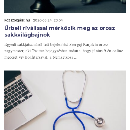
Közszolgálat.hu
2020.05.24. 23:04
Űrbeli riválissal mérkőzik meg az orosz
sakkvilágbajnok
Egyedi sakkjátszmáról tett bejelentést Szergej Karjakin orosz
nagymester, aki Twitter-bejegyzésben tudatta, hogy június 9-én online
meccset vív honfitársával, a Nemzetközi ...