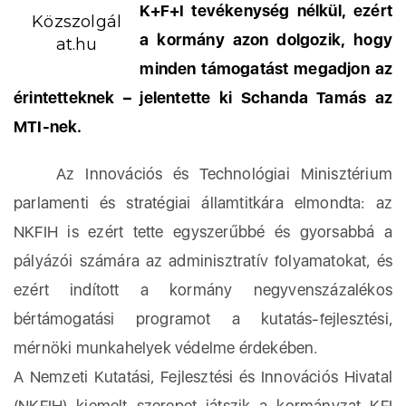
K+F+I tevékenység nélkül, ezért
Közszolgál
a kormány azon dolgozik, hogy
at.hu
minden támogatást megadjon az
érintetteknek – jelentette ki Schanda Tamás az
MTI-nek.
Az Innovációs és Technológiai Minisztérium
parlamenti és stratégiai államtitkára elmondta: az
NKFIH is ezért tette egyszerűbbé és gyorsabbá a
pályázói számára az adminisztratív folyamatokat, és
ezért indított a kormány negyvenszázalékos
bértámogatási programot a kutatás-fejlesztési,
mérnöki munkahelyek védelme érdekében.
A Nemzeti Kutatási, Fejlesztési és Innovációs Hivatal
(NKFIH) kiemelt szerepet játszik a kormányzat KFI