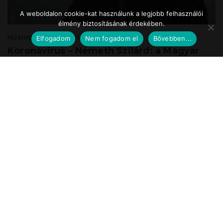
A weboldalon cookie-kat használunk a legjobb felhasználói
élmény biztosításának érdekében.
Közszolgálat.hu
2020.05.24. 17:39
Elfogadom
Nem fogadom el
Bővebben...
Koronavírus – Németh Szilárd: a Magyar
Honvédség is részt vesz a
munkahelyteremtésben
A Magyar Honvédség mint az ország egyik legnagyobb és legbiztosabb
munkáltatója a speciális önkéntes tartalékos katonai szolgálat
bevezetésével vesz részt ...