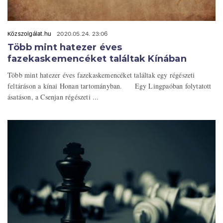
Közszolgálat.hu
2020.05.24. 23:06
Több mint hatezer éves
fazekaskemencéket találtak Kínában
Több mint hatezer éves fazekaskemencéket találtak egy régészeti
feltáráson a kínai Honan tartományban. Egy Lingpaóban folytatott
ásatáson, a Csenjan régészeti ...