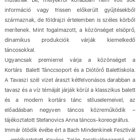
információ vagy frissen előkerült gyűjtésekből
származnak, de földrajzi értelemben is széles körből
merítenek. Mint fogalmazott, a közönséget elsöprő,
dinamikus produkciók várják kiemelkedő
táncosokkal.
Ugyancsak premierrel várja a közönséget a
Kortárs Balett Tánccsoport és a Diótörő Balettiskola.
A Tavaszi szél vizet áraszt kétfelvonásos darabban a
tavasz és a víz témáját járják körül a klasszikus balett
és a modern kortárs tánc stíluselemeivel, az
előadásban negyven táncos közreműködik –
tájékoztatott Stefanovics Anna táncos-koreográfus.
Immár ötödik évébe ért a Bach Mindenkinek Fesztivál
– emlékeztetett Kovács Zalán fesztiváligazgató, aki