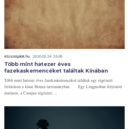
Közszolgálat.hu
2020.05.24. 23:06
Több mint hatezer éves
fazekaskemencéket találtak Kínában
Több mint hatezer éves fazekaskemencéket találtak egy régészeti
feltáráson a kínai Honan tartományban. Egy Lingpaóban folytatott
ásatáson, a Csenjan régészeti ...