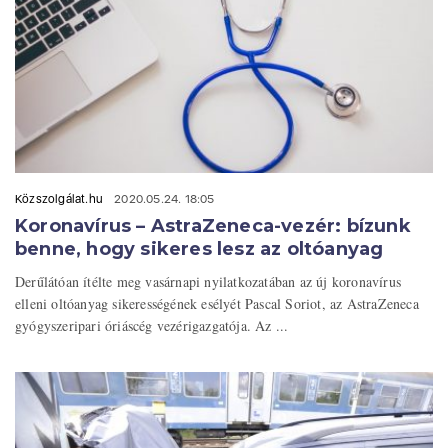
Közszolgálat.hu
2020.05.24. 18:05
Koronavírus – AstraZeneca-vezér: bízunk
benne, hogy sikeres lesz az oltóanyag
Derűlátóan ítélte meg vasárnapi nyilatkozatában az új koronavírus
elleni oltóanyag sikerességének esélyét Pascal Soriot, az AstraZeneca
gyógyszeripari óriáscég vezérigazgatója. Az ...