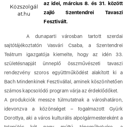
az idei, március 8. és 31. között
Közszolgál
zajló Szentendrei Tavaszi
at.hu
Fesztivált.
A dunaparti városban tartott szerdai
sajtótájékoztatón Vasvári Csaba, a Szentendrei
Teátrum igazgatója kiemelte, hogy az idén 33.
születésnapját ünneplő összművészeti tavaszi
rendezvény szoros együttműködést alakított ki a
Bach Mindenkinek Fesztivállal, aminek köszönhetően
számos kapcsolódó program várja az érdeklődőket.
A produkciók messze túlmutatnak a városhatáron,
idevonzva a közönséget – fogalmazott Gyürk
Dorottya, aki a város kulturális alpolgármestereként a
település két nagy múltú táncműhelyére, a