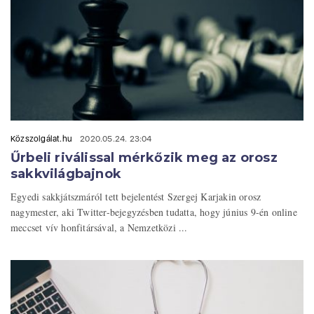
Közszolgálat.hu
2020.05.24. 23:04
Űrbeli riválissal mérkőzik meg az orosz
sakkvilágbajnok
Egyedi sakkjátszmáról tett bejelentést Szergej Karjakin orosz
nagymester, aki Twitter-bejegyzésben tudatta, hogy június 9-én online
meccset vív honfitársával, a Nemzetközi ...