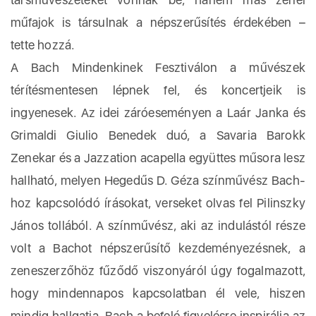
műfajok is társulnak a népszerűsítés érdekében –
tette hozzá.
A Bach Mindenkinek Fesztiválon a művészek
térítésmentesen lépnek fel, és koncertjeik is
ingyenesek. Az idei záróeseményen a Laár Janka és
Grimaldi Giulio Benedek duó, a Savaria Barokk
Zenekar és a Jazzation acapella együttes műsora lesz
hallható, melyen Hegedűs D. Géza színművész Bach-
hoz kapcsolódó írásokat, verseket olvas fel Pilinszky
János tollából. A színművész, aki az indulástól része
volt a Bachot népszerűsítő kezdeményezésnek, a
zeneszerzőhöz fűződő viszonyáról úgy fogalmazott,
hogy mindennapos kapcsolatban él vele, hiszen
mindig hallgatja. Bach a befelé figyelésre inspirálja az