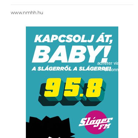
www.nmhh.hu
acheter viagra sans
ordonnance