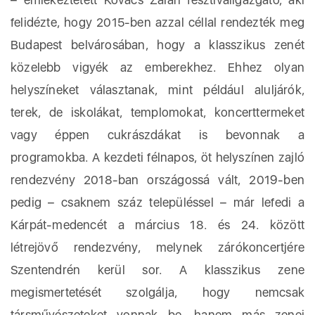
felidézte, hogy 2015-ben azzal céllal rendezték meg
Budapest belvárosában, hogy a klasszikus zenét
közelebb vigyék az emberekhez. Ehhez olyan
helyszíneket választanak, mint például aluljárók,
terek, de iskolákat, templomokat, koncerttermeket
vagy éppen cukrászdákat is bevonnak a
programokba. A kezdeti félnapos, öt helyszínen zajló
rendezvény 2018-ban országossá vált, 2019-ben
pedig – csaknem száz településsel – már lefedi a
Kárpát-medencét a március 18. és 24. között
létrejövő rendezvény, melynek zárókoncertjére
Szentendrén kerül sor. A klasszikus zene
megismertetését szolgálja, hogy nemcsak
társművészeteket vonnak be, hanem más zenei