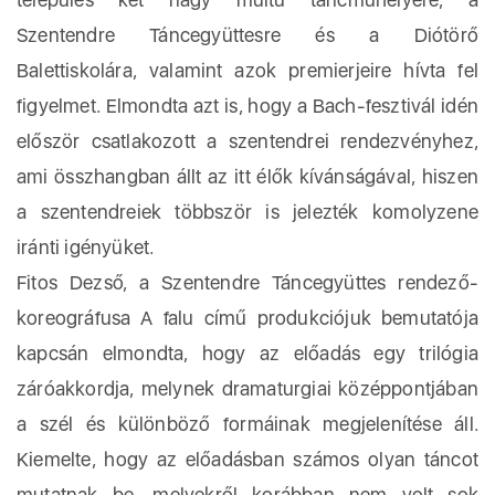
Szentendre Táncegyüttesre és a Diótörő
Balettiskolára, valamint azok premierjeire hívta fel
figyelmet. Elmondta azt is, hogy a Bach-fesztivál idén
először csatlakozott a szentendrei rendezvényhez,
ami összhangban állt az itt élők kívánságával, hiszen
a szentendreiek többször is jelezték komolyzene
iránti igényüket.
Fitos Dezső, a Szentendre Táncegyüttes rendező-
koreográfusa A falu című produkciójuk bemutatója
kapcsán elmondta, hogy az előadás egy trilógia
záróakkordja, melynek dramaturgiai középpontjában
a szél és különböző formáinak megjelenítése áll.
Kiemelte, hogy az előadásban számos olyan táncot
mutatnak be, melyekről korábban nem volt sok