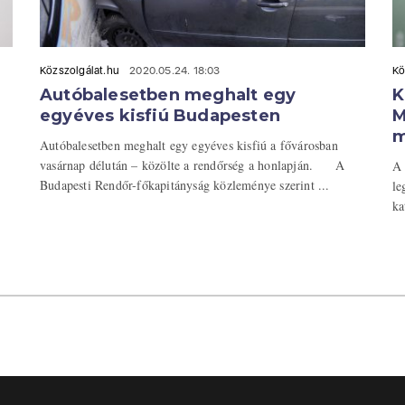
Közszolgálat.hu
2020.05.24. 18:03
Kö
Autóbalesetben meghalt egy
K
egyéves kisfiú Budapesten
M
m
Autóbalesetben meghalt egy egyéves kisfiú a fővárosban
vasárnap délután – közölte a rendőrség a honlapján. A
A 
Budapesti Rendőr-főkapitányság közleménye szerint ...
le
ka