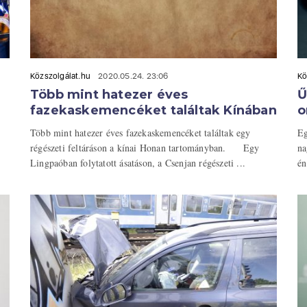
Közszolgálat.hu
2020.05.24. 23:06
Kö
Több mint hatezer éves
Ű
fazekaskemencéket találtak Kínában
o
Több mint hatezer éves fazekaskemencéket találtak egy
Eg
régészeti feltáráson a kínai Honan tartományban. Egy
na
Lingpaóban folytatott ásatáson, a Csenjan régészeti ...
én