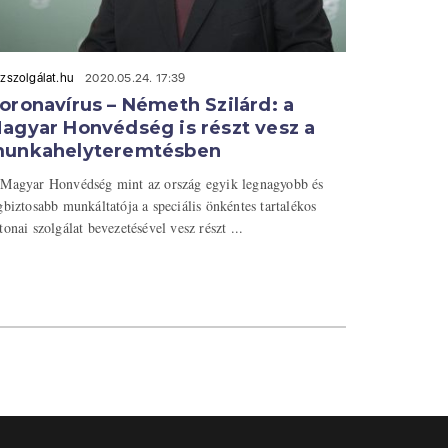
zszolgálat.hu
2020.05.24. 17:39
oronavírus – Németh Szilárd: a
agyar Honvédség is részt vesz a
unkahelyteremtésben
Magyar Honvédség mint az ország egyik legnagyobb és
gbiztosabb munkáltatója a speciális önkéntes tartalékos
tonai szolgálat bevezetésével vesz részt ...