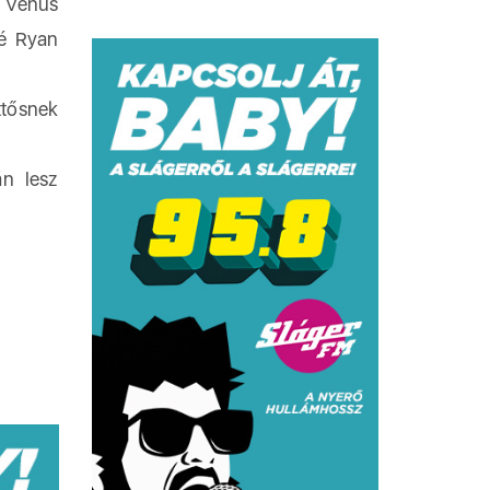
l Venus
né Ryan
ttősnek
n lesz