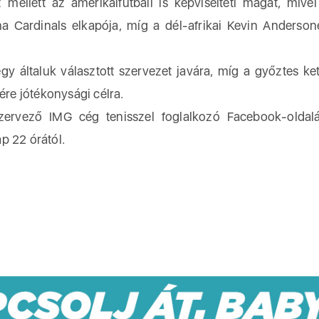
z mellett az amerikaifutball is képviselteti magát, mive
a Cardinals elkapója, míg a dél-afrikai Kevin Anderso
gy általuk választott szervezet javára, míg a győztes ke
ére jótékonysági célra.
rvező IMG cég tenisszel foglalkozó Facebook-oldalá
p 22 órától.