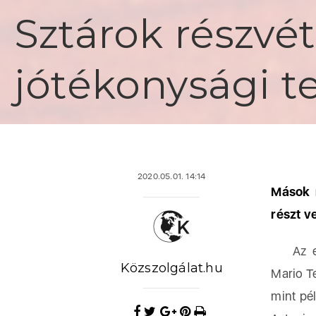
Sztárok részvét
jótékonysági t
2020.05.01. 14:14
Mások m
részt v
Az ese
Közszolgálat.hu
Mario Te
mint pé