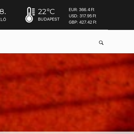
8.
22
°C
EUR: 366.4 Ft
USD: 317.95 Ft
BUDAPEST
ZLÓ
GBP: 427.42 Ft