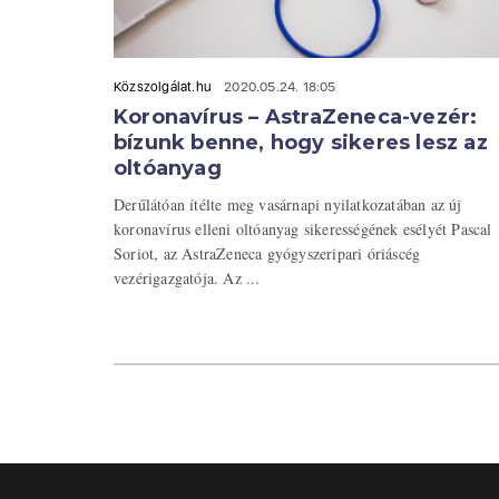
Közszolgálat.hu
2020.05.24. 18:05
Koronavírus – AstraZeneca-vezér:
bízunk benne, hogy sikeres lesz az
oltóanyag
Derűlátóan ítélte meg vasárnapi nyilatkozatában az új
koronavírus elleni oltóanyag sikerességének esélyét Pascal
Soriot, az AstraZeneca gyógyszeripari óriáscég
vezérigazgatója. Az ...