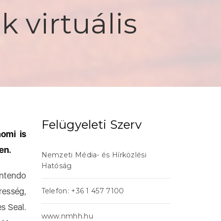
 virtuális
Felügyeleti Szerv
omi is
en.
Nemzeti Média- és Hírközlési
Hatóság
ntendo
resség,
Telefon: +36 1 457 7100
s Seal.
www.nmhh.hu