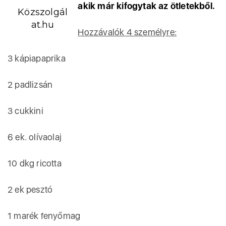
akik már kifogytak az ötletekből.
Közszolgál
at.hu
Hozzávalók 4 személyre:
3 kápiapaprika
2 padlizsán
3 cukkini
6 ek. olívaolaj
10 dkg ricotta
2 ek pesztó
1 marék fenyőmag