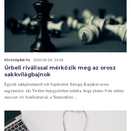
Közszolgálat.hu
2020.05.24. 23:04
Űrbeli riválissal mérkőzik meg az orosz
sakkvilágbajnok
Egyedi sakkjátszmáról tett bejelentést Szergej Karjakin orosz
nagymester, aki Twitter-bejegyzésben tudatta, hogy június 9-én online
meccset vív honfitársával, a Nemzetközi ...