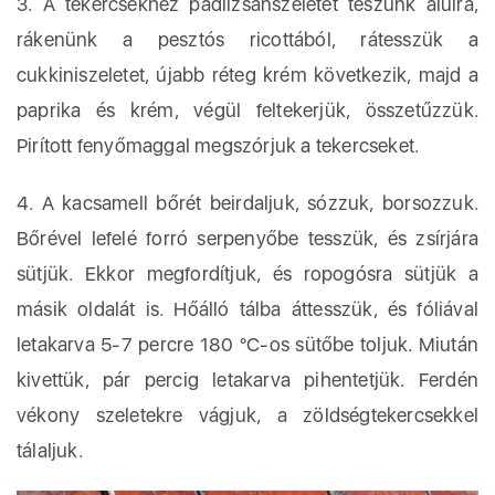
3. A tekercsekhez padlizsánszeletet teszünk alulra,
rákenünk a pesztós ricottából, rátesszük a
cukkiniszeletet, újabb réteg krém következik, majd a
paprika és krém, végül feltekerjük, összetűzzük.
Pirított fenyőmaggal megszórjuk a tekercseket.
4. A kacsamell bőrét beirdaljuk, sózzuk, borsozzuk.
Bőrével lefelé forró serpenyőbe tesszük, és zsírjára
sütjük. Ekkor megfordítjuk, és ropogósra sütjük a
másik oldalát is. Hőálló tálba áttesszük, és fóliával
letakarva 5-7 percre 180 °C-os sütőbe toljuk. Miután
kivettük, pár percig letakarva pihentetjük. Ferdén
vékony szeletekre vágjuk, a zöldségtekercsekkel
tálaljuk.