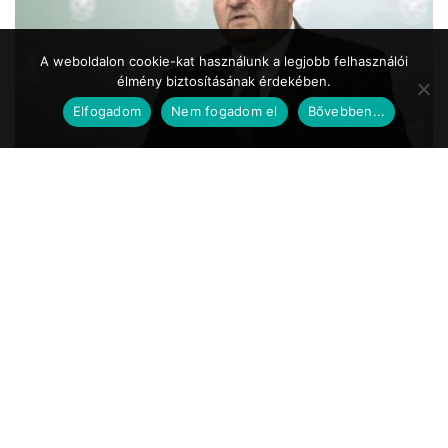
A weboldalon cookie-kat használunk a legjobb felhasználói
élmény biztosításának érdekében.
Elfogadom
Nem fogadom el
Bővebben...
Közszolgálat.hu
2020.05.24. 17:39
Koronavírus – Németh Szilárd: a Magyar
Honvédség is részt vesz a
munkahelyteremtésben
A Magyar Honvédség mint az ország egyik legnagyobb és legbiztosabb
munkáltatója a speciális önkéntes tartalékos katonai szolgálat
bevezetésével vesz részt ...