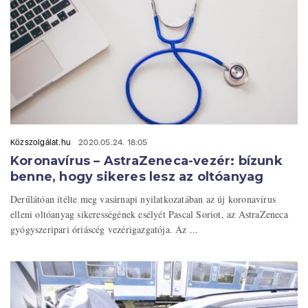
Közszolgálat.hu
2020.05.24. 18:05
Koronavírus – AstraZeneca-vezér: bízunk
benne, hogy sikeres lesz az oltóanyag
Derűlátóan ítélte meg vasárnapi nyilatkozatában az új koronavírus
elleni oltóanyag sikerességének esélyét Pascal Soriot, az AstraZeneca
gyógyszeripari óriáscég vezérigazgatója. Az ...