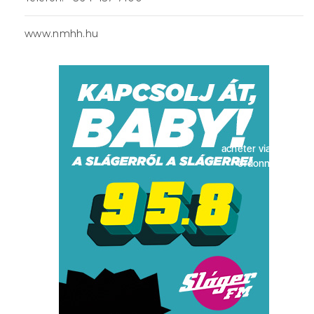
www.nmhh.hu
acheter viagra sans
ordonnance