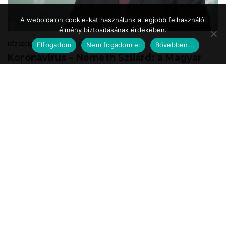
A weboldalon cookie-kat használunk a legjobb felhasználói
élmény biztosításának érdekében.
Közszolgálat.hu
2020.05.24. 17:39
Elfogadom
Nem fogadom el
Bővebben...
Koronavírus – Németh Szilárd: a Magyar
Honvédség is részt vesz a
munkahelyteremtésben
A Magyar Honvédség mint az ország egyik legnagyobb és legbiztosabb
munkáltatója a speciális önkéntes tartalékos katonai szolgálat
bevezetésével vesz részt ...