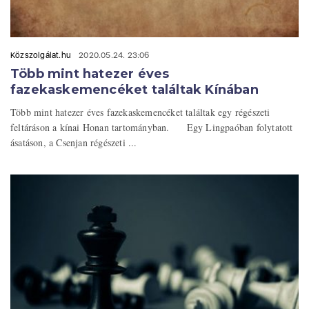
Közszolgálat.hu
2020.05.24. 23:06
Több mint hatezer éves
fazekaskemencéket találtak Kínában
Több mint hatezer éves fazekaskemencéket találtak egy régészeti
feltáráson a kínai Honan tartományban. Egy Lingpaóban folytatott
ásatáson, a Csenjan régészeti ...