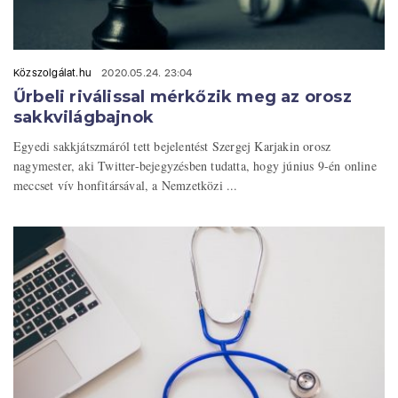
Közszolgálat.hu
2020.05.24. 23:04
Űrbeli riválissal mérkőzik meg az orosz
sakkvilágbajnok
Egyedi sakkjátszmáról tett bejelentést Szergej Karjakin orosz
nagymester, aki Twitter-bejegyzésben tudatta, hogy június 9-én online
meccset vív honfitársával, a Nemzetközi ...