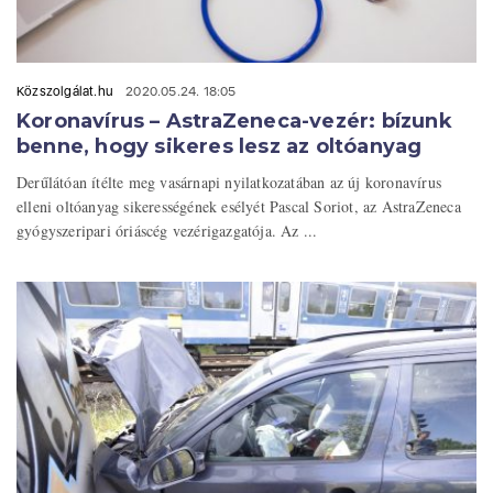
Közszolgálat.hu
2020.05.24. 18:05
Koronavírus – AstraZeneca-vezér: bízunk
benne, hogy sikeres lesz az oltóanyag
Derűlátóan ítélte meg vasárnapi nyilatkozatában az új koronavírus
elleni oltóanyag sikerességének esélyét Pascal Soriot, az AstraZeneca
gyógyszeripari óriáscég vezérigazgatója. Az ...