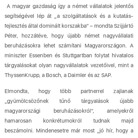
A magyar gazdaság így a német vállalatok jelentős
segítségével lép át „a szolgáltatások és a kutatás-
fejlesztés által dominált korszakba” – mondta Szijjártó
Péter, hozzátéve, hogy újabb német nagyvállalati
beruházásokra lehet számítani Magyarországon. A
miniszter Essenben és Stuttgartban folytat hivatalos
tárgyalásokat olyan nagyvállalatok vezetőivel, mint a
ThyssenKrupp, a Bosch, a Daimler és az SAP.
Elmondta, hogy több partnerrel zajlanak
„gyümölcsözőnek tűnő tárgyalások újabb
magyarországi beruházásokról”, amelyekről
hamarosan konkrétumokról tudnak majd
beszámolni. Mindenesetre már most „jó hír, hogy a