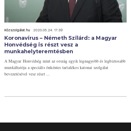
Közszolgálat.hu
2020.05.24. 17:39
Koronavírus – Németh Szilárd: a Magyar
Honvédség is részt vesz a
munkahelyteremtésben
A Magyar Honvédség mint az ország egyik legnagyobb és legbiztosabb
munkáltatója a speciális önkéntes tartalékos katonai szolgálat
bevezetésével vesz részt ...