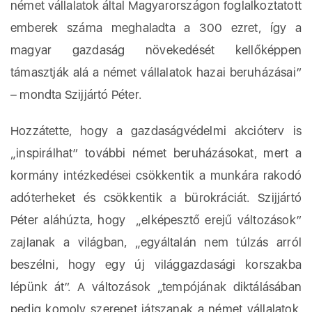
német vállalatok által Magyarországon foglalkoztatott
emberek száma meghaladta a 300 ezret, így a
magyar gazdaság növekedését kellőképpen
támasztják alá a német vállalatok hazai beruházásai”
– mondta Szijjártó Péter.
Hozzátette, hogy a gazdaságvédelmi akcióterv is
„inspirálhat” további német beruházásokat, mert a
kormány intézkedései csökkentik a munkára rakodó
adóterheket és csökkentik a bürokráciát. Szijjártó
Péter aláhúzta, hogy „elképesztő erejű változások”
zajlanak a világban, „egyáltalán nem túlzás arról
beszélni, hogy egy új világgazdasági korszakba
lépünk át”. A változások „tempójának diktálásában
pedig komoly szerepet játszanak a német vállalatok,