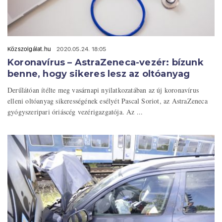
Közszolgálat.hu
2020.05.24. 18:05
Koronavírus – AstraZeneca-vezér: bízunk
benne, hogy sikeres lesz az oltóanyag
Derűlátóan ítélte meg vasárnapi nyilatkozatában az új koronavírus
elleni oltóanyag sikerességének esélyét Pascal Soriot, az AstraZeneca
gyógyszeripari óriáscég vezérigazgatója. Az ...