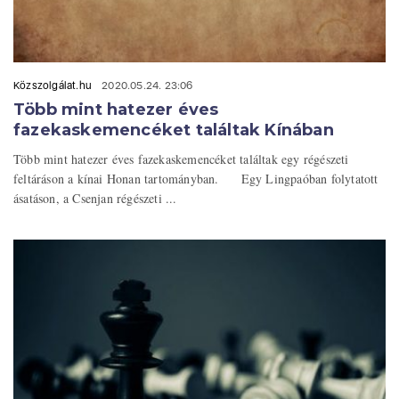
Közszolgálat.hu
2020.05.24. 23:06
Több mint hatezer éves
fazekaskemencéket találtak Kínában
Több mint hatezer éves fazekaskemencéket találtak egy régészeti
feltáráson a kínai Honan tartományban. Egy Lingpaóban folytatott
ásatáson, a Csenjan régészeti ...