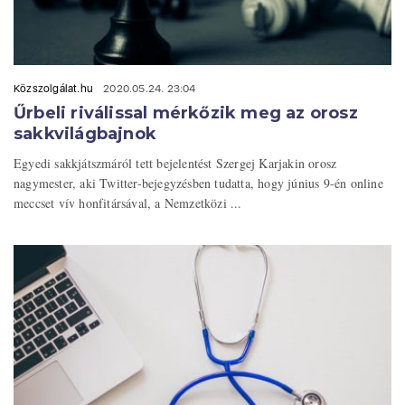
Közszolgálat.hu
2020.05.24. 23:04
Űrbeli riválissal mérkőzik meg az orosz
sakkvilágbajnok
Egyedi sakkjátszmáról tett bejelentést Szergej Karjakin orosz
nagymester, aki Twitter-bejegyzésben tudatta, hogy június 9-én online
meccset vív honfitársával, a Nemzetközi ...