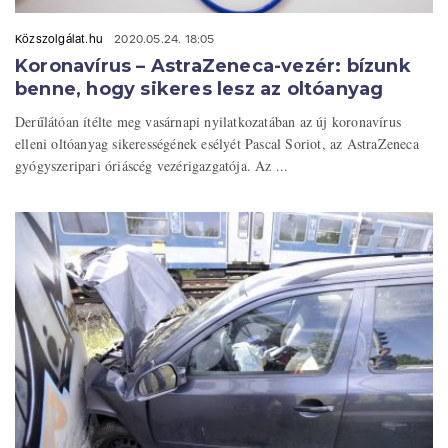
Közszolgálat.hu
2020.05.24. 18:05
Koronavírus – AstraZeneca-vezér: bízunk
benne, hogy sikeres lesz az oltóanyag
Derűlátóan ítélte meg vasárnapi nyilatkozatában az új koronavírus
elleni oltóanyag sikerességének esélyét Pascal Soriot, az AstraZeneca
gyógyszeripari óriáscég vezérigazgatója. Az ...