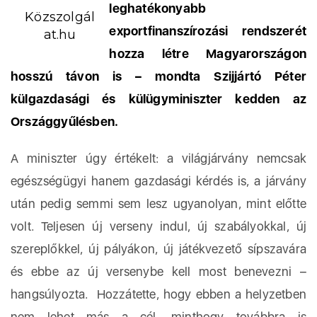
leghatékonyabb
Közszolgál
exportfinanszírozási rendszerét
at.hu
hozza létre Magyarországon
hosszú távon is – mondta Szijjártó Péter
külgazdasági és külügyminiszter kedden az
Országgyűlésben.
A miniszter úgy értékelt: a világjárvány nemcsak
egészségügyi hanem gazdasági kérdés is, a járvány
után pedig semmi sem lesz ugyanolyan, mint előtte
volt. Teljesen új verseny indul, új szabályokkal, új
szereplőkkel, új pályákon, új játékvezető sípszavára
és ebbe az új versenybe kell most benevezni –
hangsúlyozta. Hozzátette, hogy ebben a helyzetben
nem lehet más a cél, minthogy továbbra is