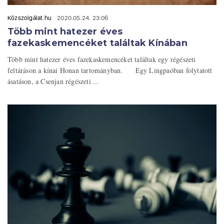
Közszolgálat.hu
2020.05.24. 23:06
Több mint hatezer éves
fazekaskemencéket találtak Kínában
Több mint hatezer éves fazekaskemencéket találtak egy régészeti
feltáráson a kínai Honan tartományban. Egy Lingpaóban folytatott
ásatáson, a Csenjan régészeti ...