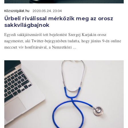
Közszolgálat.hu
2020.05.24. 23:04
Űrbeli riválissal mérkőzik meg az orosz
sakkvilágbajnok
Egyedi sakkjátszmáról tett bejelentést Szergej Karjakin orosz
nagymester, aki Twitter-bejegyzésben tudatta, hogy június 9-én online
meccset vív honfitársával, a Nemzetközi ...