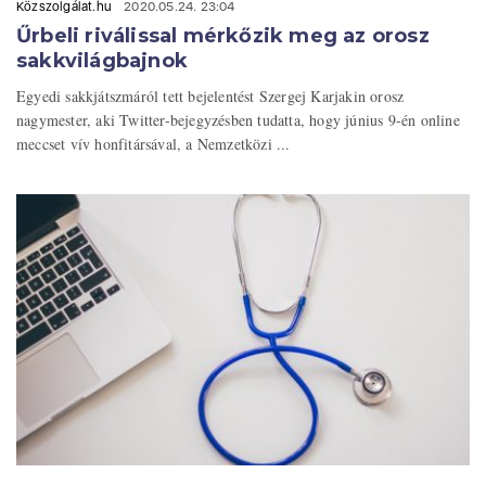
Közszolgálat.hu
2020.05.24. 23:04
Űrbeli riválissal mérkőzik meg az orosz
sakkvilágbajnok
Egyedi sakkjátszmáról tett bejelentést Szergej Karjakin orosz
nagymester, aki Twitter-bejegyzésben tudatta, hogy június 9-én online
meccset vív honfitársával, a Nemzetközi ...