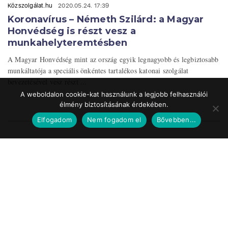
Közszolgálat.hu
2020.05.24. 17:39
Koronavírus – Németh Szilárd: a Magyar
Honvédség is részt vesz a
munkahelyteremtésben
A Magyar Honvédség mint az ország egyik legnagyobb és legbiztosabb
munkáltatója a speciális önkéntes tartalékos katonai szolgálat
bevezetésével vesz részt ...
A weboldalon cookie-kat használunk a legjobb felhasználói
élmény biztosításának érdekében.
Elfogadom
Nem fogadom el
Bővebben...
Impresszum
Médiaajánlat
Szerzői jogok
Facebook
© 2017 Tematic Media Group Kft.