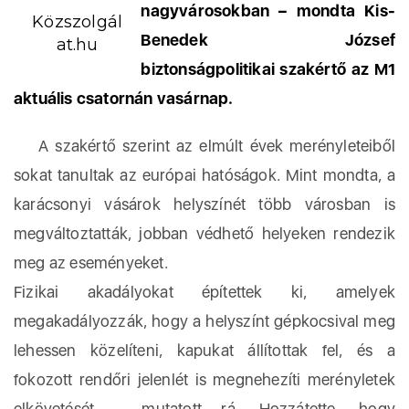
nagyvárosokban – mondta Kis-
Közszolgál
Benedek József
at.hu
biztonságpolitikai szakértő az M1
aktuális csatornán vasárnap.
A szakértő szerint az elmúlt évek merényleteiből
sokat tanultak az európai hatóságok. Mint mondta, a
karácsonyi vásárok helyszínét több városban is
megváltoztatták, jobban védhető helyeken rendezik
meg az eseményeket.
Fizikai akadályokat építettek ki, amelyek
megakadályozzák, hogy a helyszínt gépkocsival meg
lehessen közelíteni, kapukat állítottak fel, és a
fokozott rendőri jelenlét is megnehezíti merényletek
elkövetését – mutatott rá. Hozzátette, hogy