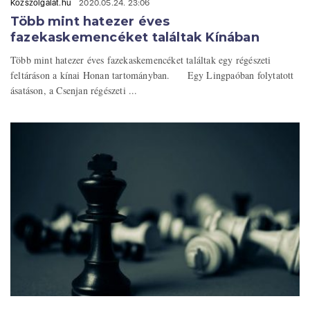
Közszolgálat.hu
2020.05.24. 23:06
Több mint hatezer éves
fazekaskemencéket találtak Kínában
Több mint hatezer éves fazekaskemencéket találtak egy régészeti
feltáráson a kínai Honan tartományban. Egy Lingpaóban folytatott
ásatáson, a Csenjan régészeti ...