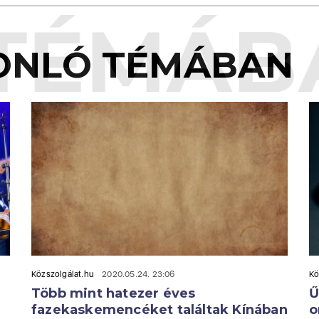
TÉMÁB
ONLÓ TÉMÁBAN
Közszolgálat.hu
2020.05.24. 23:06
Kö
Több mint hatezer éves
Ű
fazekaskemencéket találtak Kínában
o