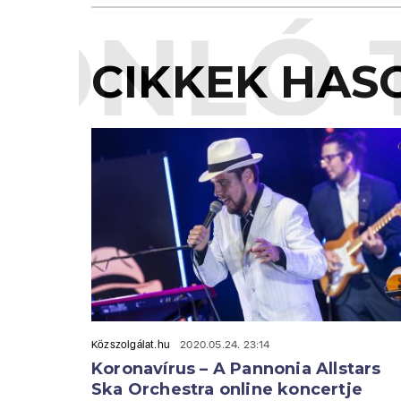
ONLÓ 
CIKKEK HAS
Közszolgálat.hu
2020.05.24. 23:14
Koronavírus – A Pannonia Allstars
Ska Orchestra online koncertje