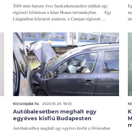
Több mint hatezer éves fazekaskemencéket találtak egy
Eg
régészeti feltáráson a kínai Honan tartományban. Egy
na
Lingpaóban folytatott ásatáson, a Csenjan régészeti ...
én
Közszolgálat.hu
2020.05.24. 18:03
Kö
Autóbalesetben meghalt egy
K
egyéves kisfiú Budapesten
M
m
Autóbalesetben meghalt egy egyéves kisfiú a fővárosban