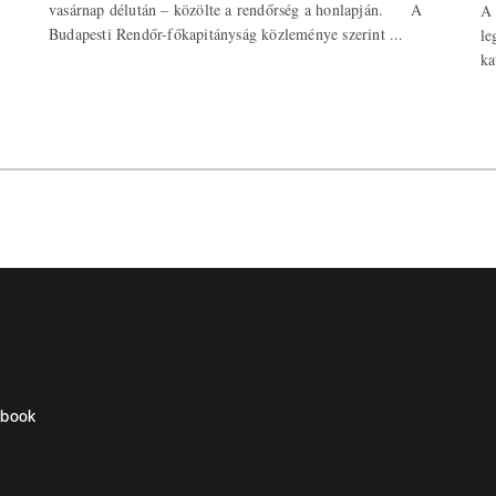
vasárnap délután – közölte a rendőrség a honlapján. A
A 
Budapesti Rendőr-főkapitányság közleménye szerint ...
le
ka
ebook