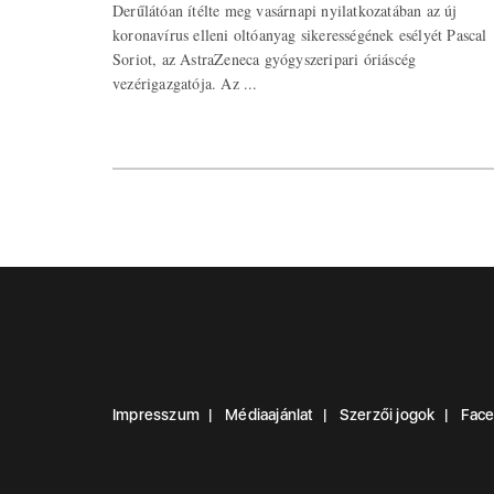
Derűlátóan ítélte meg vasárnapi nyilatkozatában az új
koronavírus elleni oltóanyag sikerességének esélyét Pascal
Soriot, az AstraZeneca gyógyszeripari óriáscég
vezérigazgatója. Az ...
Impresszum
Médiaajánlat
Szerzői jogok
Fac