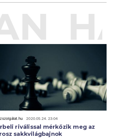
AN
HAS
zszolgálat.hu
2020.05.24. 23:04
rbeli riválissal mérkőzik meg az
rosz sakkvilágbajnok