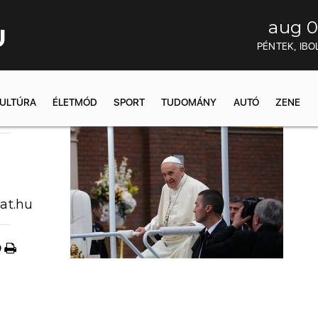
aug 0
U
PÉNTEK, IBO
ULTÚRA
ÉLETMÓD
SPORT
TUDOMÁNY
AUTÓ
ZENE
09:36
at.hu