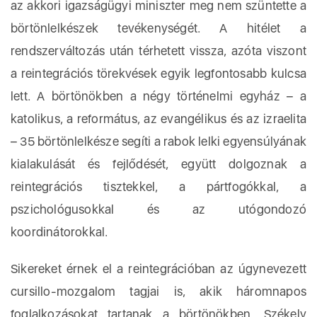
az akkori igazságügyi miniszter meg nem szüntette a
börtönlelkészek tevékenységét. A hitélet a
rendszerváltozás után térhetett vissza, azóta viszont
a reintegrációs törekvések egyik legfontosabb kulcsa
lett. A börtönökben a négy történelmi egyház – a
katolikus, a református, az evangélikus és az izraelita
– 35 börtönlelkésze segíti a rabok lelki egyensúlyának
kialakulását és fejlődését, együtt dolgoznak a
reintegrációs tisztekkel, a pártfogókkal, a
pszichológusokkal és az utógondozó
koordinátorokkal.
Sikereket érnek el a reintegrációban az úgynevezett
cursillo-mozgalom tagjai is, akik háromnapos
foglalkozásokat tartanak a börtönökben. Székely