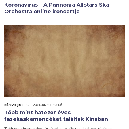
Koronavírus – A Pannonia Allstars Ska
Orchestra online koncertje
Közszolgálat.hu
2020.05.24. 23:06
Több mint hatezer éves
fazekaskemencéket találtak Kínában
Több mint hatezer éves fazekaskemencéket találtak egy régészeti