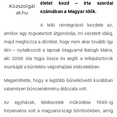
életet kezd – írta szerdai
Közszolgál
számában a Magyar Idők.
at.hu
A lelki reintegráció kezdete az,
amikor egy fogvatartott átgondolja, mi vezetett idáig,
majd meghozza a döntést, hogy nem akar tovább így
élni – nyilatkozott a lapnak Magyarné Balogh Mária,
aki 2006 óta fogja össze és segíti a lelkipásztorok
munkáját a büntetés-végrehajtási intézetekben.
Megemlítette, hogy a legtöbb bűnelkövető korábban
valamilyen bűncselekmény áldozata volt.
Az egyházak, felekezetek működése 1949-ig
folyamatos volt a magyarországi börtönökben, amíg