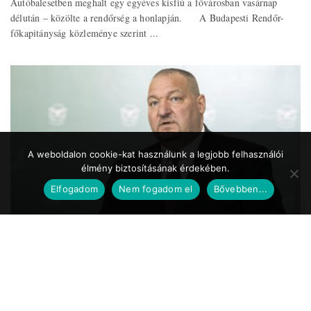
Autóbalesetben meghalt egy egyéves kisfiú a fővárosban vasárnap
délután – közölte a rendőrség a honlapján. A Budapesti Rendőr-
főkapitányság közleménye szerint ...
A weboldalon cookie-kat használunk a legjobb felhasználói
élmény biztosításának érdekében.
Elfogadom
Nem fogadom el
Bővebben...
Közszolgálat.hu
2020.05.24. 17:39
Koronavírus – Németh Szilárd: a Magyar
Honvédség is részt vesz a
munkahelyteremtésben