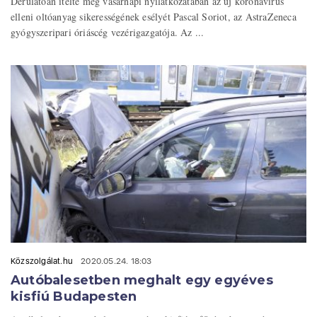
Derűlátóan ítélte meg vasárnapi nyilatkozatában az új koronavírus
elleni oltóanyag sikerességének esélyét Pascal Soriot, az AstraZeneca
gyógyszeripari óriáscég vezérigazgatója. Az ...
Közszolgálat.hu
2020.05.24. 18:03
Autóbalesetben meghalt egy egyéves
kisfiú Budapesten