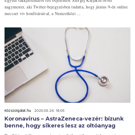
Egyedi sakkjátszmáról tett bejelentést Szergej Karjakin orosz
nagymester, aki Twitter-bejegyzésben tudatta, hogy június 9-én online
meccset vív honfitársával, a Nemzetközi ...
Közszolgálat.hu
2020.05.24. 18:05
Koronavírus – AstraZeneca-vezér: bízunk
benne, hogy sikeres lesz az oltóanyag