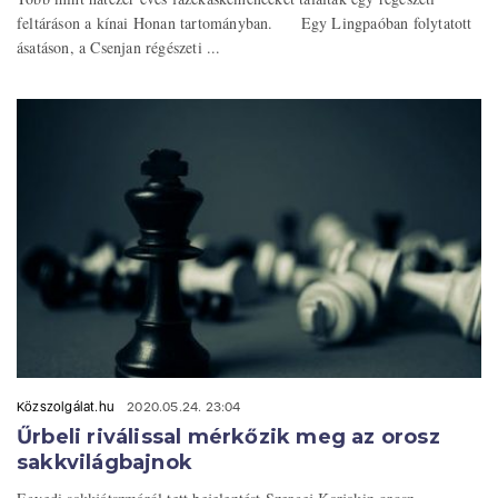
feltáráson a kínai Honan tartományban. Egy Lingpaóban folytatott
ásatáson, a Csenjan régészeti ...
Közszolgálat.hu
2020.05.24. 23:04
Űrbeli riválissal mérkőzik meg az orosz
sakkvilágbajnok