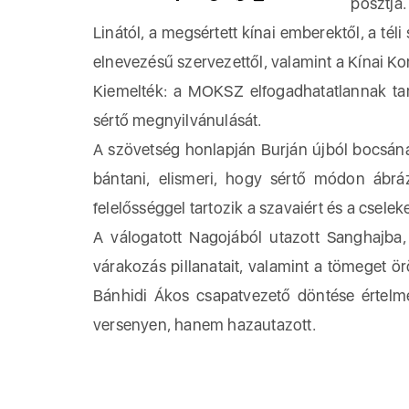
posztja
Linától, a megsértett kínai emberektől, a té
elnevezésű szervezettől, valamint a Kínai K
Kiemelték: a MOKSZ elfogadhatatlannak tart
sértő megnyilvánulását.
A szövetség honlapján Burján újból bocsána
bántani, elismeri, hogy sértő módon ábrá
felelősséggel tartozik a szavaiért és a cseleke
A válogatott Nagojából utazott Sanghajba,
várakozás pillanatait, valamint a tömeget ö
Bánhidi Ákos csapatvezető döntése értelmé
versenyen, hanem hazautazott.