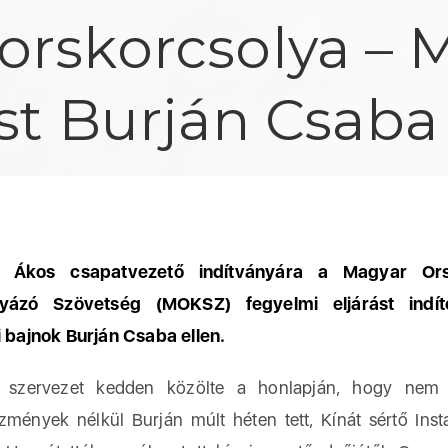
orskorcsolya – 
st Burján Csaba
i Ákos csapatvezető indítványára a Magyar Or
lyázó Szövetség (MOKSZ) fegyelmi eljárást indít
i bajnok Burján Csaba ellen.
vezet kedden közölte a honlapján, hogy nem
zmények nélkül Burján múlt héten tett, Kínát sértő Ins