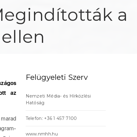
Megindították a
 ellen
Felügyeleti Szerv
szágos
ott az
Nemzeti Média- és Hírközlési
Hatóság
 marad
Telefon: +36 1 457 7100
tagram-
www.nmhh.hu