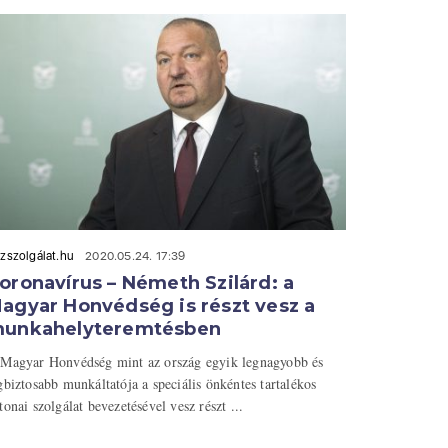
zszolgálat.hu
2020.05.24. 17:39
oronavírus – Németh Szilárd: a
agyar Honvédség is részt vesz a
unkahelyteremtésben
Magyar Honvédség mint az ország egyik legnagyobb és
gbiztosabb munkáltatója a speciális önkéntes tartalékos
tonai szolgálat bevezetésével vesz részt ...