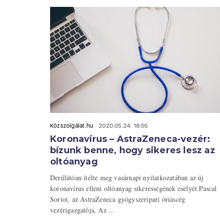
Közszolgálat.hu
2020.05.24. 18:05
Koronavírus – AstraZeneca-vezér:
bízunk benne, hogy sikeres lesz az
oltóanyag
Derűlátóan ítélte meg vasárnapi nyilatkozatában az új
koronavírus elleni oltóanyag sikerességének esélyét Pascal
Soriot, az AstraZeneca gyógyszeripari óriáscég
vezérigazgatója. Az ...