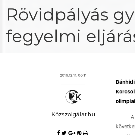
Rövidpályás gy
fegyelmi eljárá
2019.12.11. 00:11
Bánhid
Korcso
olimpia
Közszolgálat.hu
A szer
követke