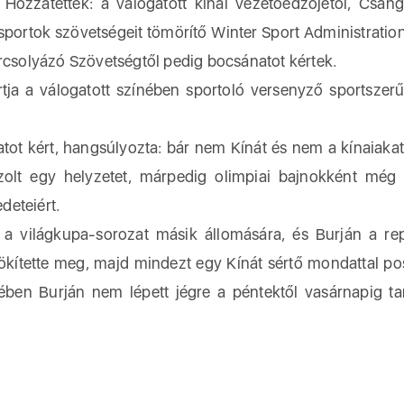
. Hozzátették: a válogatott kínai vezetőedzőjétől, Csan
li sportok szövetségeit tömörítő Winter Sport Administratio
orcsolyázó Szövetségtől pedig bocsánatot kértek.
ja a válogatott színében sportoló versenyző sportszerű
tot kért, hangsúlyozta: bár nem Kínát és nem a kínaiakat
zolt egy helyzetet, márpedig olimpiai bajnokként még
deteiért.
 a világkupa-sorozat másik állomására, és Burján a rep
rökítette meg, majd mindezt egy Kínát sértő mondattal pos
ben Burján nem lépett jégre a péntektől vasárnapig ta