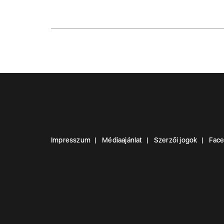
Impresszum
Médiaajánlat
Szerzői jogok
Fac