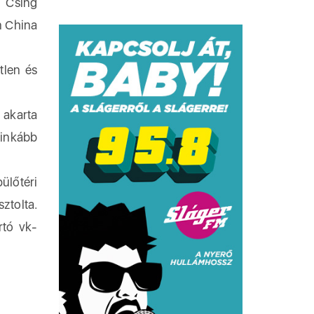
g Csing
n China
tlen és
 akarta
 inkább
ülőtéri
ztolta.
rtó vk-