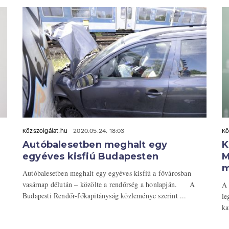
Közszolgálat.hu
2020.05.24. 18:03
Kö
Autóbalesetben meghalt egy
K
egyéves kisfiú Budapesten
M
m
Autóbalesetben meghalt egy egyéves kisfiú a fővárosban
vasárnap délután – közölte a rendőrség a honlapján. A
A 
Budapesti Rendőr-főkapitányság közleménye szerint ...
le
ka