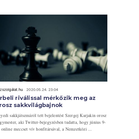
zszolgálat.hu
2020.05.24. 23:04
rbeli riválissal mérkőzik meg az
rosz sakkvilágbajnok
yedi sakkjátszmáról tett bejelentést Szergej Karjakin orosz
gymester, aki Twitter-bejegyzésben tudatta, hogy június 9-
 online meccset vív honfitársával, a Nemzetközi ...