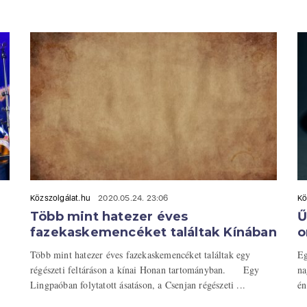
Közszolgálat.hu
2020.05.24. 23:06
Kö
Több mint hatezer éves
Ű
fazekaskemencéket találtak Kínában
o
Több mint hatezer éves fazekaskemencéket találtak egy
Eg
régészeti feltáráson a kínai Honan tartományban. Egy
na
Lingpaóban folytatott ásatáson, a Csenjan régészeti ...
én