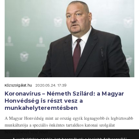
Közszolgálat.hu
2020.05.24. 17:39
Koronavírus – Németh Szilárd: a Magyar
Honvédség is részt vesz a
munkahelyteremtésben
A Magyar Honvédség mint az ország egyik legnagyobb és legbiztosabb
munkáltatója a speciális önkéntes tartalékos katonai szolgálat
bevezetésével vesz részt ...