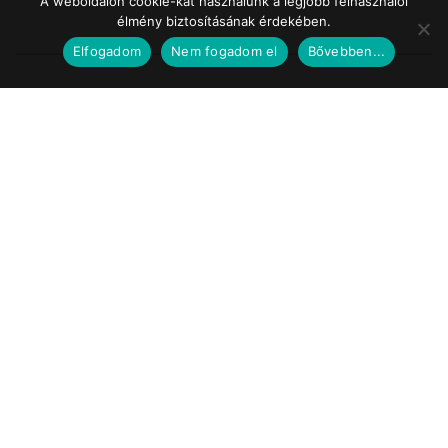
A weboldalon cookie-kat használunk a legjobb felhasználói
élmény biztosításának érdekében.
Elfogadom
Nem fogadom el
Bővebben...
Impresszum
Médiaajánlat
Szerzői jogok
Facebook
© 2017 Tematic Media Group Kft.
Felügyeleti Szerv
Nemzeti Média- és Hírközlési Hatóság
Telefon: +36 1 457 7100
www.nmhh.hu