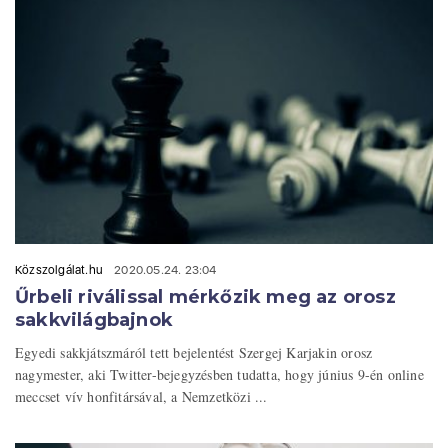
Közszolgálat.hu
2020.05.24. 23:04
Űrbeli riválissal mérkőzik meg az orosz
sakkvilágbajnok
Egyedi sakkjátszmáról tett bejelentést Szergej Karjakin orosz
nagymester, aki Twitter-bejegyzésben tudatta, hogy június 9-én online
meccset vív honfitársával, a Nemzetközi ...