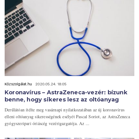
Közszolgálat.hu
2020.05.24. 18:05
Koronavírus – AstraZeneca-vezér: bízunk
benne, hogy sikeres lesz az oltóanyag
Derűlátóan ítélte meg vasárnapi nyilatkozatában az új koronavírus
elleni oltóanyag sikerességének esélyét Pascal Soriot, az AstraZeneca
gyógyszeripari óriáscég vezérigazgatója. Az ...