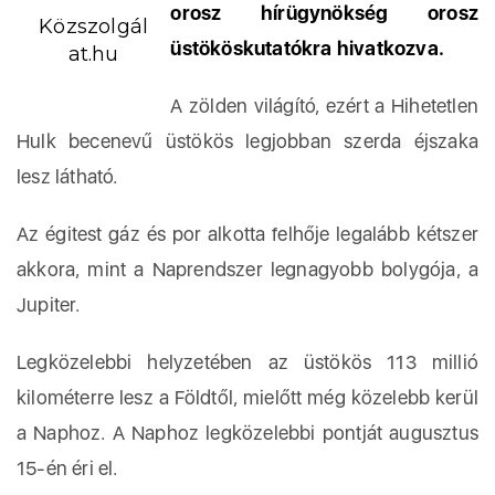
orosz hírügynökség orosz
Közszolgál
üstököskutatókra hivatkozva.
at.hu
A zölden világító, ezért a Hihetetlen
Hulk becenevű üstökös legjobban szerda éjszaka
lesz látható.
Az égitest gáz és por alkotta felhője legalább kétszer
akkora, mint a Naprendszer legnagyobb bolygója, a
Jupiter.
Legközelebbi helyzetében az üstökös 113 millió
kilométerre lesz a Földtől, mielőtt még közelebb kerül
a Naphoz. A Naphoz legközelebbi pontját augusztus
15-én éri el.