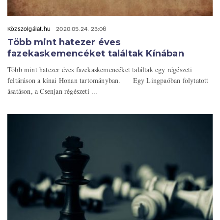
Közszolgálat.hu
2020.05.24. 23:06
Több mint hatezer éves
fazekaskemencéket találtak Kínában
Több mint hatezer éves fazekaskemencéket találtak egy régészeti
feltáráson a kínai Honan tartományban. Egy Lingpaóban folytatott
ásatáson, a Csenjan régészeti ...