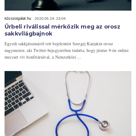
Közszolgálat.hu
2020.05.24. 23:04
Űrbeli riválissal mérkőzik meg az orosz
sakkvilágbajnok
Egyedi sakkjátszmáról tett bejelentést Szergej Karjakin orosz
nagymester, aki Twitter-bejegyzésben tudatta, hogy június 9-én online
meccset vív honfitársával, a Nemzetközi ...