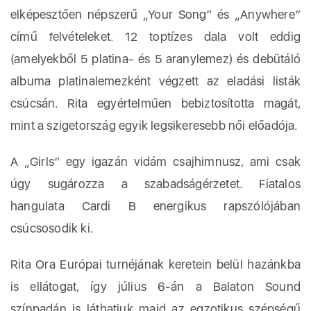
elképesztően népszerű „Your Song” és „Anywhere”
című felvételeket. 12 toptízes dala volt eddig
(amelyekből 5 platina- és 5 aranylemez) és debütáló
albuma platinalemezként végzett az eladási listák
csúcsán. Rita egyértelműen bebiztosította magát,
mint a szigetország egyik legsikeresebb női előadója.
A „Girls” egy igazán vidám csajhimnusz, ami csak
úgy sugározza a szabadságérzetet. Fiatalos
hangulata Cardi B energikus rapszólójában
csúcsosodik ki.
Rita Ora Európai turnéjának keretein belül hazánkba
is ellátogat, így július 6-án a Balaton Sound
színpadán is láthatjuk majd az egzotikus szépségű