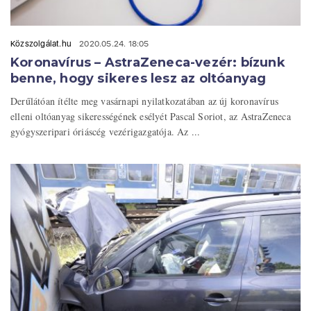
Közszolgálat.hu
2020.05.24. 18:05
Koronavírus – AstraZeneca-vezér: bízunk
benne, hogy sikeres lesz az oltóanyag
Derűlátóan ítélte meg vasárnapi nyilatkozatában az új koronavírus
elleni oltóanyag sikerességének esélyét Pascal Soriot, az AstraZeneca
gyógyszeripari óriáscég vezérigazgatója. Az ...