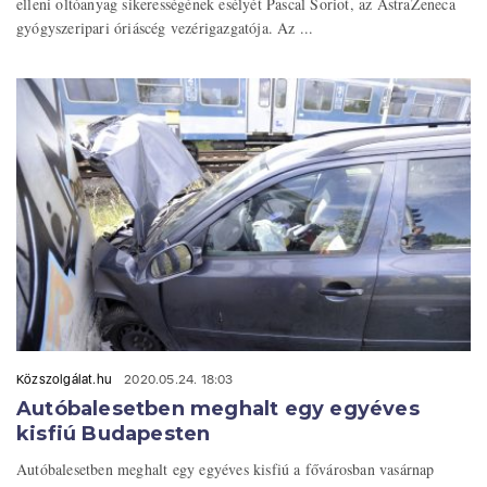
elleni oltóanyag sikerességének esélyét Pascal Soriot, az AstraZeneca
gyógyszeripari óriáscég vezérigazgatója. Az ...
Közszolgálat.hu
2020.05.24. 18:03
Autóbalesetben meghalt egy egyéves
kisfiú Budapesten
Autóbalesetben meghalt egy egyéves kisfiú a fővárosban vasárnap