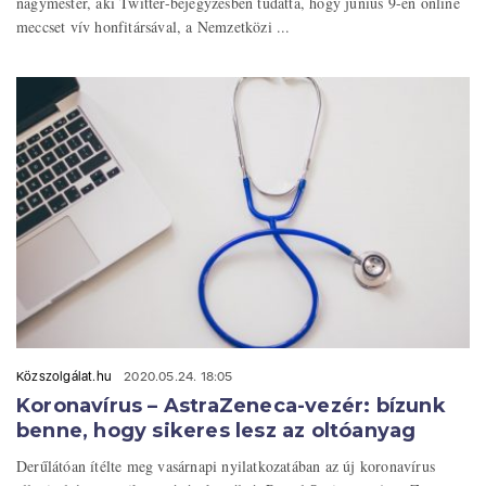
nagymester, aki Twitter-bejegyzésben tudatta, hogy június 9-én online
meccset vív honfitársával, a Nemzetközi ...
Közszolgálat.hu
2020.05.24. 18:05
Koronavírus – AstraZeneca-vezér: bízunk
benne, hogy sikeres lesz az oltóanyag
Derűlátóan ítélte meg vasárnapi nyilatkozatában az új koronavírus