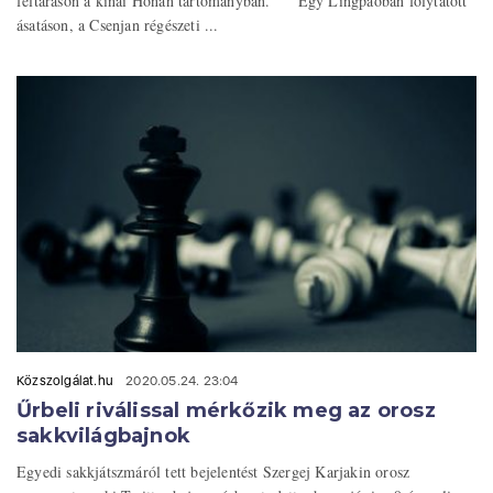
feltáráson a kínai Honan tartományban. Egy Lingpaóban folytatott
ásatáson, a Csenjan régészeti ...
Közszolgálat.hu
2020.05.24. 23:04
Űrbeli riválissal mérkőzik meg az orosz
sakkvilágbajnok
Egyedi sakkjátszmáról tett bejelentést Szergej Karjakin orosz