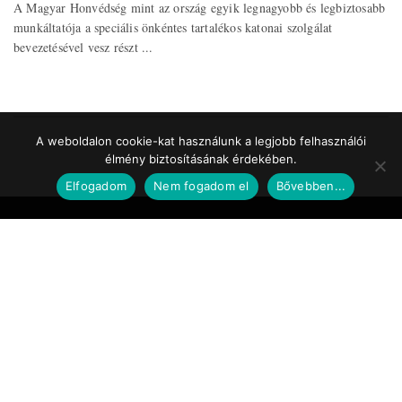
A Magyar Honvédség mint az ország egyik legnagyobb és legbiztosabb
munkáltatója a speciális önkéntes tartalékos katonai szolgálat
bevezetésével vesz részt ...
A weboldalon cookie-kat használunk a legjobb felhasználói
élmény biztosításának érdekében.
Elfogadom
Nem fogadom el
Bővebben...
Impresszum
Médiaajánlat
Szerzői jogok
Facebook
© 2017 Tematic Media Group Kft.
Felügyeleti Szerv
Nemzeti Média- és Hírközlési Hatóság