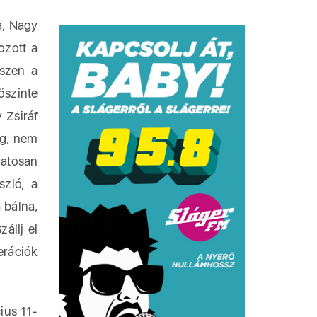
a, Nagy
ozott a
iszen a
őszinte
 Zsiráf
ig, nem
matosan
szló, a
 bálna,
állj el
erációk
ius 11-