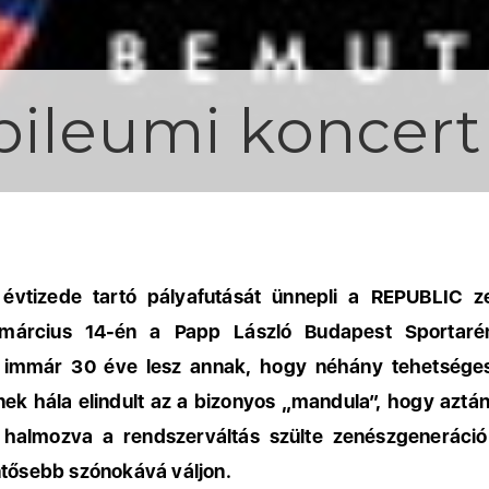
bileumi koncert
évtizede tartó pályafutását ünnepli a REPUBLIC z
március 14-én a Papp László Budapest Sportaré
, immár 30 éve lesz annak, hogy néhány tehetséges 
ek hála elindult az a bizonyos „mandula”, hogy aztán
e halmozva a rendszerváltás szülte zenészgeneráció
ntősebb szónokává váljon.