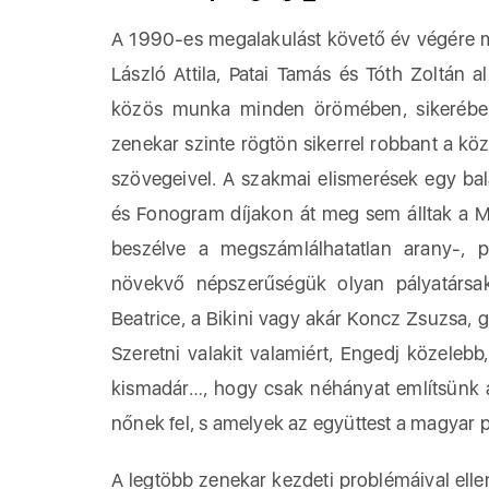
A 1990-es megalakulást követő év végére me
László Attila, Patai Tamás és Tóth Zoltán a
közös munka minden örömében, sikerében,
zenekar szinte rögtön sikerrel robbant a köz
szövegeivel. A szakmai elismerések egy bal
és Fonogram díjakon át meg sem álltak a Ma
beszélve a megszámlálhatatlan arany-, p
növekvő népszerűségük olyan pályatársak 
Beatrice, a Bikini vagy akár Koncz Zsuzsa, 
Szeretni valakit valamiért, Engedj közelebb,
kismadár…, hogy csak néhányat említsünk 
nőnek fel, s amelyek az együttest a magyar 
A legtöbb zenekar kezdeti problémáival elle