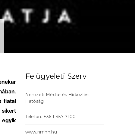
Felügyeleti Szerv
enekar
nában.
Nemzeti Média- és Hírközlési
fiatal
Hatóság
 sikert
Telefon: +36 1 457 7100
 egyik
www.nmhh.hu