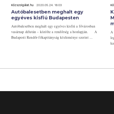
Közszolgálat.hu
2020.05.24. 18:03
Kö
Autóbalesetben meghalt egy
K
egyéves kisfiú Budapesten
M
m
Autóbalesetben meghalt egy egyéves kisfiú a fővárosban
vasárnap délután – közölte a rendőrség a honlapján. A
A 
Budapesti Rendőr-főkapitányság közleménye szerint ...
le
ka