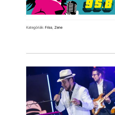
Kategóriák:
Friss
,
Zene