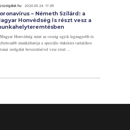
zszolgálat.hu
2020.05.24. 17:39
oronavírus – Németh Szilárd: a
agyar Honvédség is részt vesz a
unkahelyteremtésben
Magyar Honvédség mint az ország egyik legnagyobb és
gbiztosabb munkáltatója a speciális önkéntes tartalékos
tonai szolgálat bevezetésével vesz részt ...