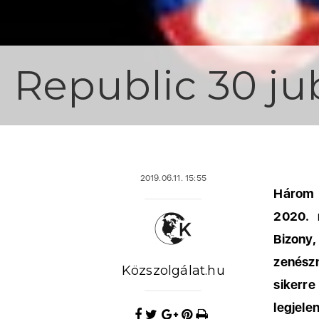
Republic 30 ju
2019.06.11. 15:55
Három 
2020. 
Bizony
zenészn
Közszolgálat.hu
sikerr
legjele