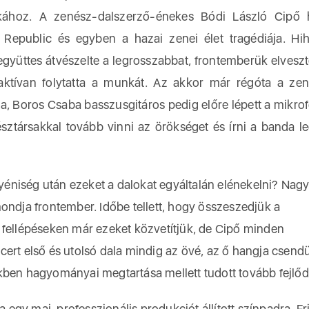
akához. A zenész-dalszerző-énekes Bódi László Cipő
 Republic és egyben a hazai zenei élet tragédiája. Hih
együttes átvészelte a legrosszabbat, frontemberük elveszt
tívan folytatta a munkát. Az akkor már régóta a zen
sa, Boros Csaba basszusgitáros pedig előre lépett a mikro
ztársakkal tovább vinni az örökséget és írni a banda l
éniség után ezeket a dalokat egyáltalán elénekelni? Nag
ondja frontember. Időbe tellett, hogy összeszedjük a
 fellépéseken már ezeket közvetítjük, de Cipő minden
ert első és utolsó dala mindig az övé, az ő hangja csendül
kben hagyományai megtartása mellett tudott tovább fejlőd
gy mai, professzionális produkciót állított színpadra. Fr