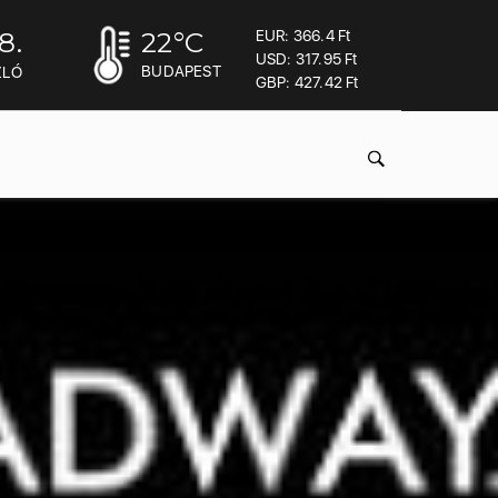
8.
22
°C
EUR: 366.4 Ft
USD: 317.95 Ft
BUDAPEST
ZLÓ
GBP: 427.42 Ft
acheter viagra sans ordonnance