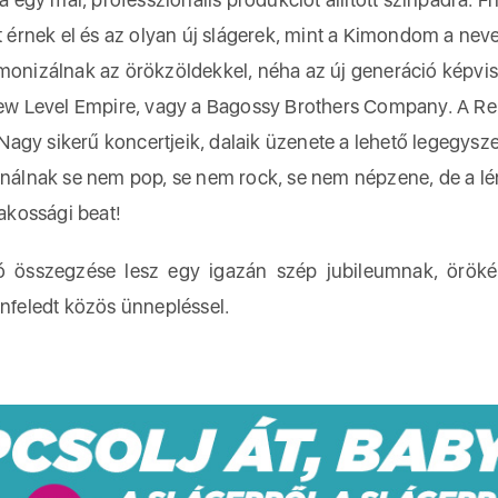
zt érnek el és az olyan új slágerek, mint a Kimondom a neve
rmonizálnak az örökzöldekkel, néha az új generáció képvis
 New Level Empire, vagy a Bagossy Brothers Company. A Re
agy sikerű koncertjeik, dalaik üzenete a lehető legegysz
sinálnak se nem pop, se nem rock, se nem népzene, de a l
akossági beat!
ó összegzése lesz egy igazán szép jubileumnak, örök
önfeledt közös ünnepléssel.