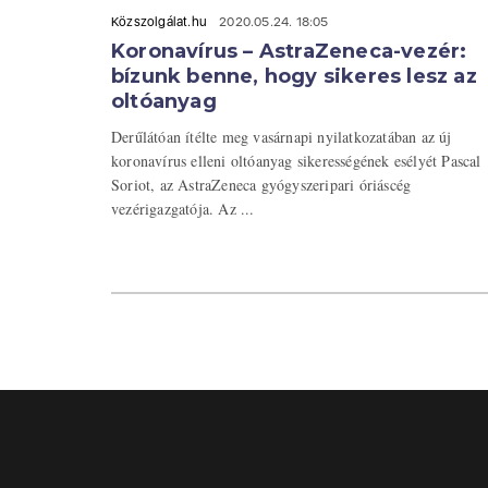
Közszolgálat.hu
2020.05.24. 18:05
Koronavírus – AstraZeneca-vezér:
bízunk benne, hogy sikeres lesz az
oltóanyag
Derűlátóan ítélte meg vasárnapi nyilatkozatában az új
koronavírus elleni oltóanyag sikerességének esélyét Pascal
Soriot, az AstraZeneca gyógyszeripari óriáscég
vezérigazgatója. Az ...