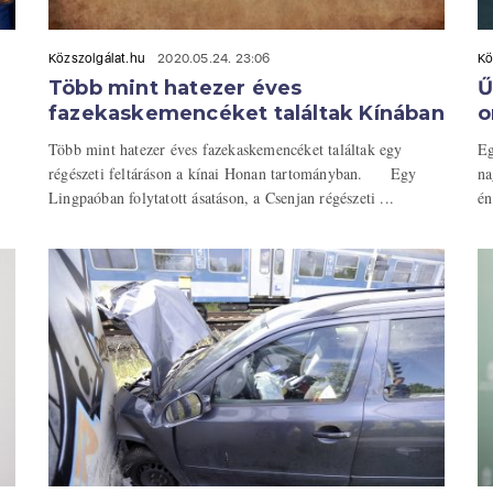
Közszolgálat.hu
2020.05.24. 23:06
Kö
Több mint hatezer éves
Ű
fazekaskemencéket találtak Kínában
o
Több mint hatezer éves fazekaskemencéket találtak egy
Eg
régészeti feltáráson a kínai Honan tartományban. Egy
na
Lingpaóban folytatott ásatáson, a Csenjan régészeti ...
én