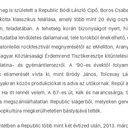
g is született a Republic Bódi László Cipő, Boros Csab
lkotta klasszikus felállása, amely több mint 20 évig oszt
 feladatában. A tehetség korán bizonyságot nyert, h
tudatba lendületes dallamaival, tele torokból énekelhető, 
atonlellei rockfesztivál megnyerésétől az eMeRton, Arany
gyar Köztársasági Érdemrend Tisztikeresztje kitűntetés
latina- és gyémántlemezről. A ’90-es évektől folya
elismerését vívta ki, mint Bródy János, Tolcsvay Lá
gyakran közös produkciókat is adva az utókornak. Repül a
 Ha itt lennél velem, A 67-es út, Kék és narancssárga, Sz
a megszámlálhatatlan Republic slágerből, melyeken gen
popkultúra megkerülhetetlen bástyájává tették.
ntétben a Republic több mint két évtized után, 2013. márc