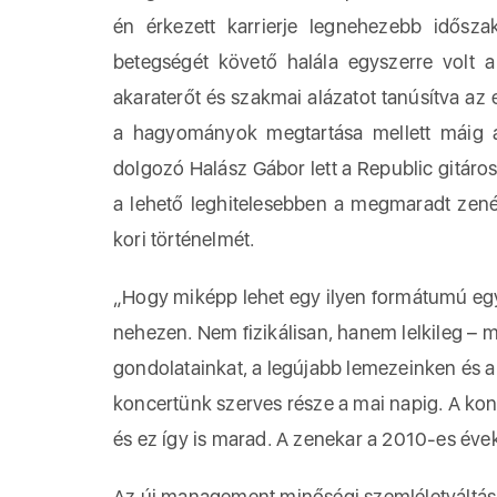
én érkezett karrierje legnehezebb idősz
betegségét követő halála egyszerre volt a
akaraterőt és szakmai alázatot tanúsítva az 
a hagyományok megtartása mellett máig ak
dolgozó Halász Gábor lett a Republic gitáro
a lehető leghitelesebben a megmaradt zenés
kori történelmét.
„Hogy miképp lehet egy ilyen formátumú egy
nehezen. Nem fizikálisan, hanem lelkileg – m
gondolatainkat, a legújabb lemezeinken és a
koncertünk szerves része a mai napig. A konc
és ez így is marad. A zenekar a 2010-es éve
Az új management minőségi szemléletváltása e