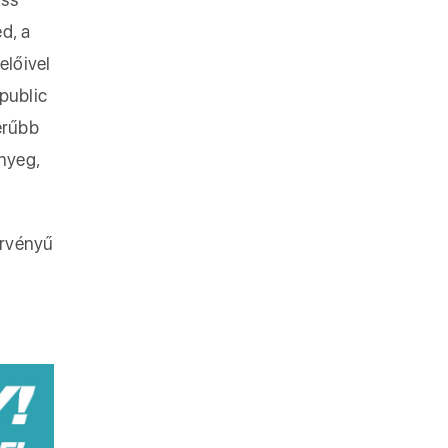
d, a
előivel
public
erűbb
ényeg,
érvényű