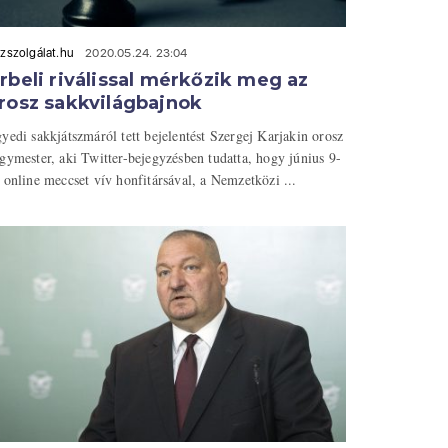
zszolgálat.hu
2020.05.24. 23:04
rbeli riválissal mérkőzik meg az
rosz sakkvilágbajnok
yedi sakkjátszmáról tett bejelentést Szergej Karjakin orosz
gymester, aki Twitter-bejegyzésben tudatta, hogy június 9-
 online meccset vív honfitársával, a Nemzetközi ...