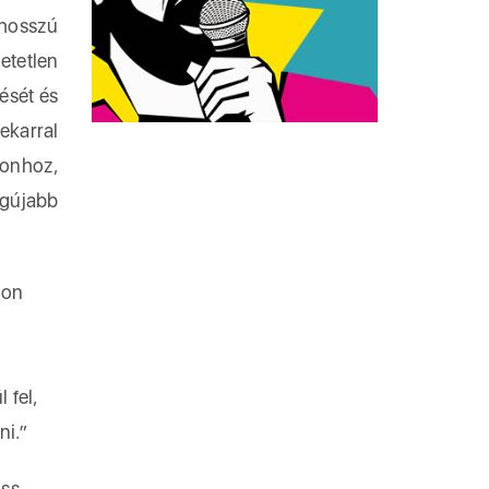
 hosszú
etetlen
ését és
ekarral
fonhoz,
egújabb
yon
 fel,
ni.”
iss