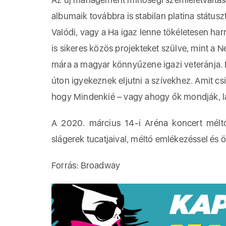
albumaik továbbra is stabilan platina státus
Valódi, vagy a Ha igaz lenne tökéletesen ha
is sikeres közös projekteket szülve, mint a
mára a magyar könnyűzene igazi veteránja. N
úton igyekeznek eljutni a szívekhez. Amit c
hogy Mindenkié – vagy ahogy ők mondják, l
A 2020. március 14-i Aréna koncert mélt
slágerek tucatjaival, méltó emlékezéssel és 
Forrás: Broadway