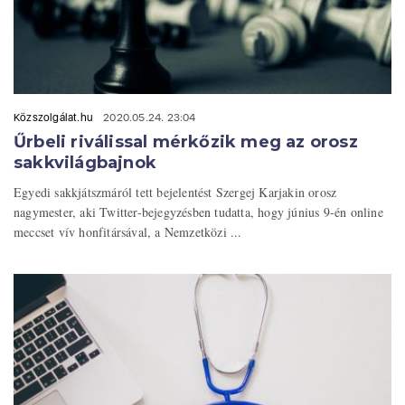
Közszolgálat.hu
2020.05.24. 23:04
Űrbeli riválissal mérkőzik meg az orosz
sakkvilágbajnok
Egyedi sakkjátszmáról tett bejelentést Szergej Karjakin orosz
nagymester, aki Twitter-bejegyzésben tudatta, hogy június 9-én online
meccset vív honfitársával, a Nemzetközi ...