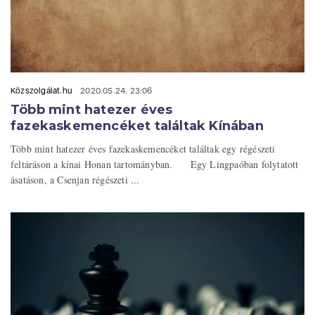
Közszolgálat.hu
2020.05.24. 23:06
Több mint hatezer éves
fazekaskemencéket találtak Kínában
Több mint hatezer éves fazekaskemencéket találtak egy régészeti
feltáráson a kínai Honan tartományban. Egy Lingpaóban folytatott
ásatáson, a Csenjan régészeti ...