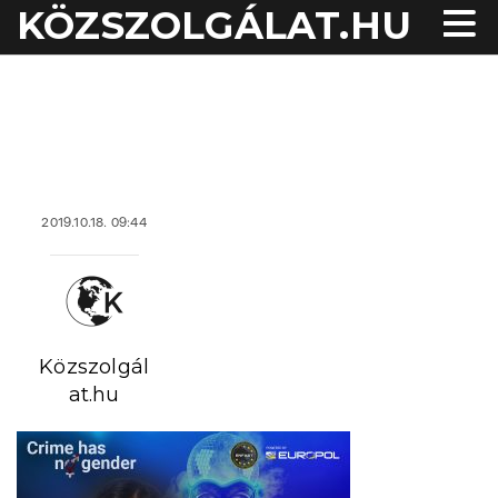
KÖZSZOLGÁLAT.HU
acheter viagra sans
ordonnance
2019.10.18. 09:44
Közszolgál
at.hu