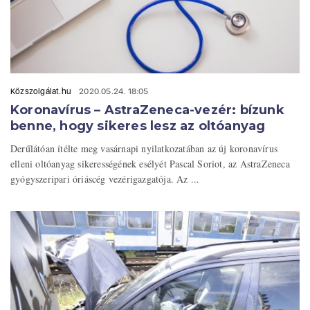
Közszolgálat.hu
2020.05.24. 18:05
Koronavírus – AstraZeneca-vezér: bízunk
benne, hogy sikeres lesz az oltóanyag
Derűlátóan ítélte meg vasárnapi nyilatkozatában az új koronavírus
elleni oltóanyag sikerességének esélyét Pascal Soriot, az AstraZeneca
gyógyszeripari óriáscég vezérigazgatója. Az ...