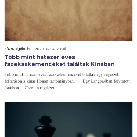
Közszolgálat.hu
2020.05.24. 23:06
Több mint hatezer éves
fazekaskemencéket találtak Kínában
Több mint hatezer éves fazekaskemencéket találtak egy régészeti
feltáráson a kínai Honan tartományban. Egy Lingpaóban folytatott
ásatáson, a Csenjan régészeti ...