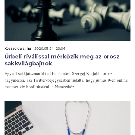
Közszolgálat.hu
2020.05.24. 23:04
Űrbeli riválissal mérkőzik meg az orosz
sakkvilágbajnok
Egyedi sakkjátszmáról tett bejelentést Szergej Karjakin orosz
nagymester, aki Twitter-bejegyzésben tudatta, hogy június 9-én online
meccset vív honfitársával, a Nemzetközi ...