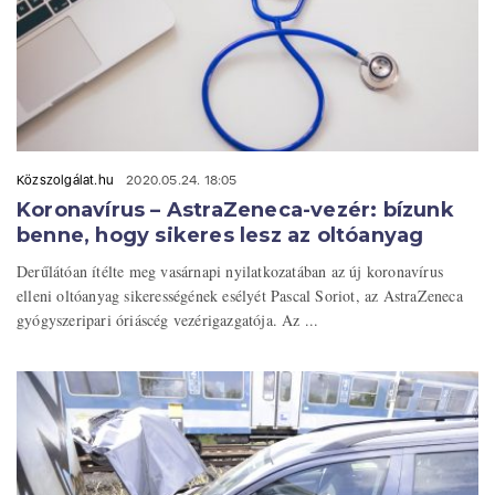
Közszolgálat.hu
2020.05.24. 18:05
Koronavírus – AstraZeneca-vezér: bízunk
benne, hogy sikeres lesz az oltóanyag
Derűlátóan ítélte meg vasárnapi nyilatkozatában az új koronavírus
elleni oltóanyag sikerességének esélyét Pascal Soriot, az AstraZeneca
gyógyszeripari óriáscég vezérigazgatója. Az ...