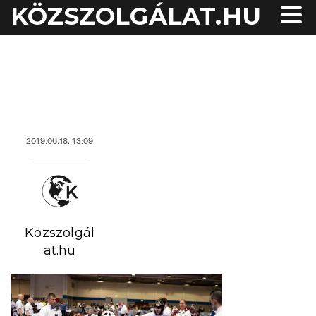
KÖZSZOLGÁLAT.HU
acheter viagra sans
ordonnance
2019.06.18. 13:09
Közszolgál
at.hu