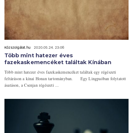
Közszolgálat.hu
2020.05.24. 23:06
Több mint hatezer éves
fazekaskemencéket találtak Kínában
Több mint hatezer éves fazekaskemencéket találtak egy régészeti
feltáráson a kínai Honan tartományban. Egy Lingpaóban folytatott
ásatáson, a Csenjan régészeti ...