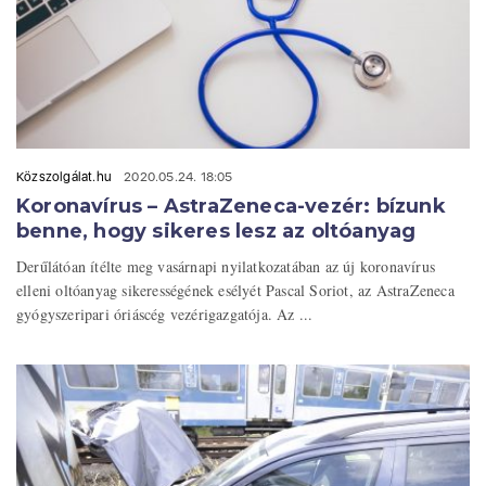
Közszolgálat.hu
2020.05.24. 18:05
Koronavírus – AstraZeneca-vezér: bízunk
benne, hogy sikeres lesz az oltóanyag
Derűlátóan ítélte meg vasárnapi nyilatkozatában az új koronavírus
elleni oltóanyag sikerességének esélyét Pascal Soriot, az AstraZeneca
gyógyszeripari óriáscég vezérigazgatója. Az ...