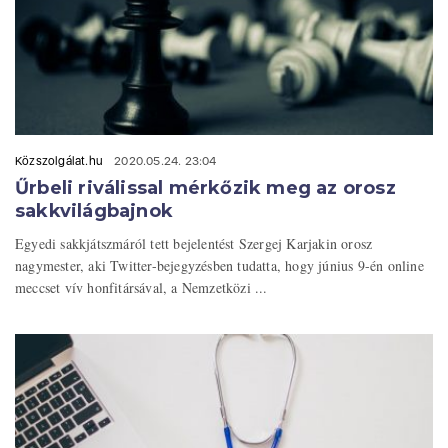
Közszolgálat.hu
2020.05.24. 23:04
Űrbeli riválissal mérkőzik meg az orosz
sakkvilágbajnok
Egyedi sakkjátszmáról tett bejelentést Szergej Karjakin orosz
nagymester, aki Twitter-bejegyzésben tudatta, hogy június 9-én online
meccset vív honfitársával, a Nemzetközi ...