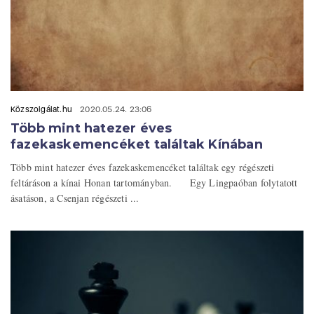
Közszolgálat.hu
2020.05.24. 23:06
Több mint hatezer éves
fazekaskemencéket találtak Kínában
Több mint hatezer éves fazekaskemencéket találtak egy régészeti
feltáráson a kínai Honan tartományban. Egy Lingpaóban folytatott
ásatáson, a Csenjan régészeti ...