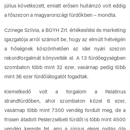
július következett, emiatt erősen hullámzó volt eddig
a főszezon a magyarországi fürdőkben – mondta.
Czinege Szilvia, a BGYH Zrt. értékesítési és marketing
igazgatója arról számolt be, hogy az elmúlt hétvégén
a hőségnek köszönhetően az idei nyári szezon
rekordforgalmát könyvelték el. A 13 fürdőegységben
szombaton több mint 32 ezer, vasárnap pedig több
mint 36 ezer fürdőlátogatót fogadtak.
Kiemelkedő volt a forgalom a Palatinus
strandfürdőben, ahol szombaton közel 6 ezer,
vasárnap több mint 7300 vendég fordult meg, de a
frissen átadott Pesterzsébeti fürdőt is több mint 4500
vendég kereste fel, ami a június elejei nyitás óta