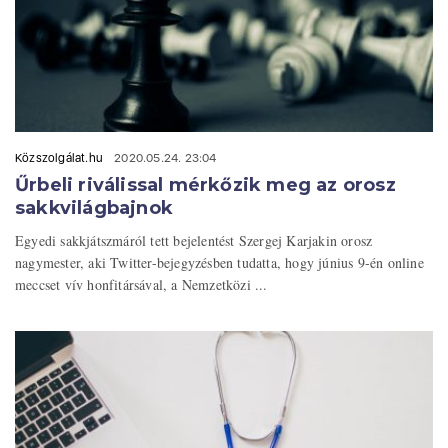
Közszolgálat.hu
2020.05.24. 23:04
Űrbeli riválissal mérkőzik meg az orosz
sakkvilágbajnok
Egyedi sakkjátszmáról tett bejelentést Szergej Karjakin orosz
nagymester, aki Twitter-bejegyzésben tudatta, hogy június 9-én online
meccset vív honfitársával, a Nemzetközi ...