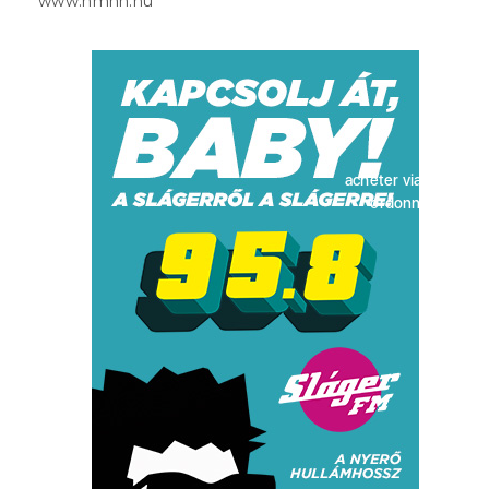
www.nmhh.hu
acheter viagra sans
ordonnance