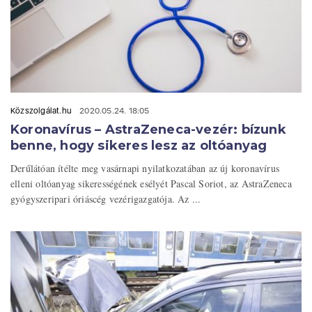
Közszolgálat.hu
2020.05.24. 18:05
Koronavírus – AstraZeneca-vezér: bízunk
benne, hogy sikeres lesz az oltóanyag
Derűlátóan ítélte meg vasárnapi nyilatkozatában az új koronavírus
elleni oltóanyag sikerességének esélyét Pascal Soriot, az AstraZeneca
gyógyszeripari óriáscég vezérigazgatója. Az ...