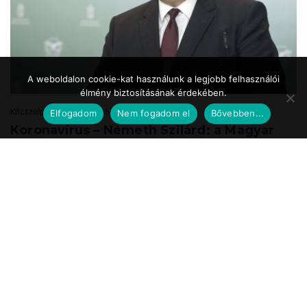
A weboldalon cookie-kat használunk a legjobb felhasználói
élmény biztosításának érdekében.
Közszolgálat.hu
2020.05.24. 17:39
Elfogadom
Nem fogadom el
Bővebben...
Koronavírus – Németh Szilárd: a Magyar
Honvédség is részt vesz a
munkahelyteremtésben
A Magyar Honvédség mint az ország egyik legnagyobb és legbiztosabb
munkáltatója a speciális önkéntes tartalékos katonai szolgálat
bevezetésével vesz részt ...