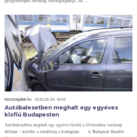
gyógyszeripari óriáscég vezérigazgatója. Az ...
Közszolgálat.hu
2020.05.24. 18:03
Autóbalesetben meghalt egy egyéves
kisfiú Budapesten
Autóbalesetben meghalt egy egyéves kisfiú a fővárosban vasárnap
délután – közölte a rendőrség a honlapján. A Budapesti Rendőr-