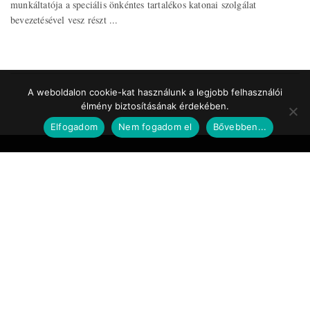
munkáltatója a speciális önkéntes tartalékos katonai szolgálat
bevezetésével vesz részt ...
A weboldalon cookie-kat használunk a legjobb felhasználói
élmény biztosításának érdekében.
Elfogadom
Nem fogadom el
Bővebben...
Impresszum
Médiaajánlat
Szerzői jogok
Facebook
© 2017 Tematic Media Group Kft.
Felügyeleti Szerv
Nemzeti Média- és Hírközlési Hatóság