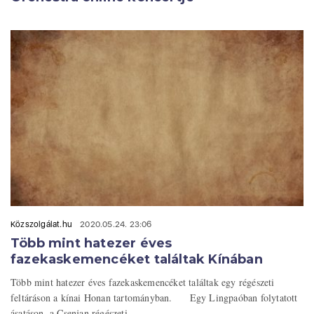
Közszolgálat.hu
2020.05.24. 23:06
Több mint hatezer éves
fazekaskemencéket találtak Kínában
Több mint hatezer éves fazekaskemencéket találtak egy régészeti
feltáráson a kínai Honan tartományban. Egy Lingpaóban folytatott
ásatáson, a Csenjan régészeti ...