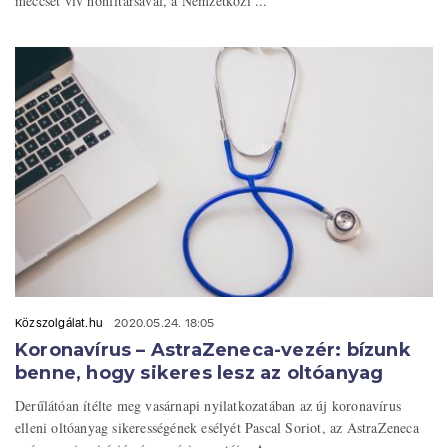
meccset vív honfitársával, a Nemzetközi ...
Közszolgálat.hu
2020.05.24. 18:05
Koronavírus – AstraZeneca-vezér: bízunk
benne, hogy sikeres lesz az oltóanyag
Derűlátóan ítélte meg vasárnapi nyilatkozatában az új koronavírus
elleni oltóanyag sikerességének esélyét Pascal Soriot, az AstraZeneca