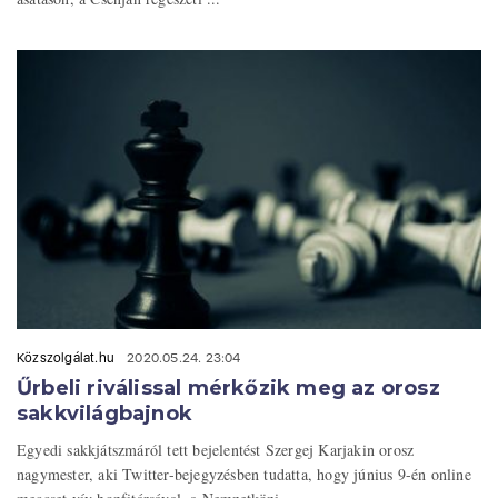
Közszolgálat.hu
2020.05.24. 23:04
Űrbeli riválissal mérkőzik meg az orosz
sakkvilágbajnok
Egyedi sakkjátszmáról tett bejelentést Szergej Karjakin orosz
nagymester, aki Twitter-bejegyzésben tudatta, hogy június 9-én online