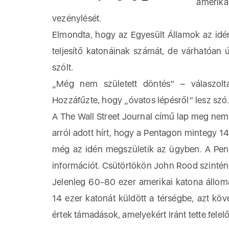
amerik
vezénylését.
Elmondta, hogy az Egyesült Államok az idén
teljesítő katonáinak számát, de várhatóan
szólt.
„Még nem született döntés” – válaszolt
Hozzáfűzte, hogy „óvatos lépésről” lesz szó.
A The Wall Street Journal című lap meg nem
arról adott hírt, hogy a Pentagon mintegy 14
még az idén megszületik az ügyben. A Pent
információt. Csütörtökön John Rood szintén 
Jelenleg 60-80 ezer amerikai katona állom
14 ezer katonát küldött a térségbe, azt köve
értek támadások, amelyekért Iránt tette felel