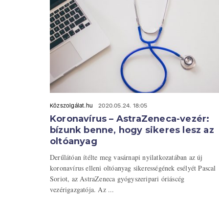
Közszolgálat.hu
2020.05.24. 18:05
Koronavírus – AstraZeneca-vezér:
bízunk benne, hogy sikeres lesz az
oltóanyag
Derűlátóan ítélte meg vasárnapi nyilatkozatában az új
koronavírus elleni oltóanyag sikerességének esélyét Pascal
Soriot, az AstraZeneca gyógyszeripari óriáscég
vezérigazgatója. Az ...