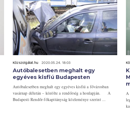
Közszolgálat.hu
2020.05.24. 18:03
Kö
Autóbalesetben meghalt egy
K
egyéves kisfiú Budapesten
M
m
Autóbalesetben meghalt egy egyéves kisfiú a fővárosban
vasárnap délután – közölte a rendőrség a honlapján. A
A 
Budapesti Rendőr-főkapitányság közleménye szerint ...
le
ka