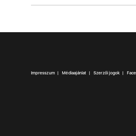
Impresszum
Médiaajánlat
Szerzői jogok
Fac