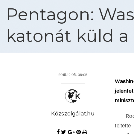
Pentagon: Was
katonát küld a
2019.12.06. 08:05
Washing
jelen
miniszt
Közszolgálat.hu
Rood a
fejtett