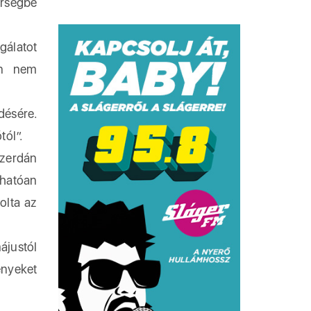
rségbe
gálatot
ban nem
ésére.
tól”.
szerdán
rhatóan
olta az
ájustól
ényeket