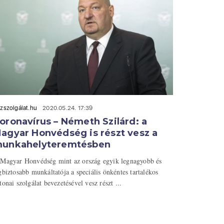
zszolgálat.hu
2020.05.24. 17:39
oronavírus – Németh Szilárd: a
agyar Honvédség is részt vesz a
unkahelyteremtésben
Magyar Honvédség mint az ország egyik legnagyobb és
gbiztosabb munkáltatója a speciális önkéntes tartalékos
tonai szolgálat bevezetésével vesz részt ...