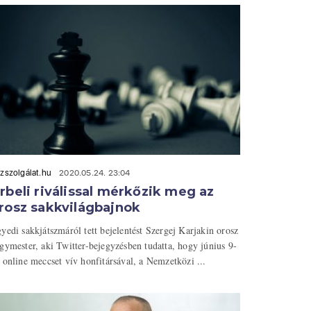
zszolgálat.hu
2020.05.24. 23:04
rbeli riválissal mérkőzik meg az
rosz sakkvilágbajnok
yedi sakkjátszmáról tett bejelentést Szergej Karjakin orosz
gymester, aki Twitter-bejegyzésben tudatta, hogy június 9-
 online meccset vív honfitársával, a Nemzetközi ...