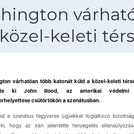
hington várhat
 közel-keleti té
ton várhatóan több katonát küld a közel-keleti tér
tette ki John Rood, az amerikai védelmi 
erhelyettese csütörtökön a szenátusban.
 szenátus fegyveres ügyekkel foglalkozó bizottsága
e ki, hogy az Irán jelentette fenyegetés ellensúlyozá