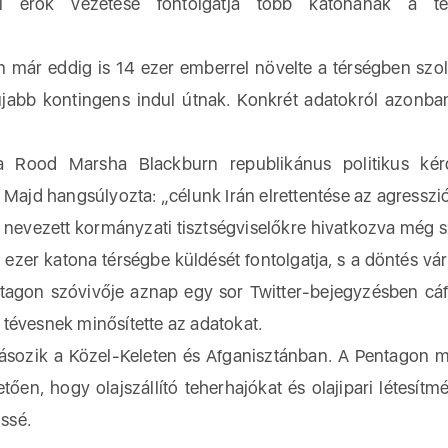
ai erők vezetése fontolgatja több katonának a té
 már eddig is 14 ezer emberrel növelte a térségben szol
 újabb kontingens indul útnak. Konkrét adatokról azon
a Rood Marsha Blackburn republikánus politikus kérd
 Majd hangsúlyozta: „célunk Irán elrettentése az agresszió
 nevezett kormányzati tisztségviselőkre hivatkozva még 
 ezer katona térségbe küldését fontolgatja, s a döntés vá
agon szóvivője aznap egy sor Twitter-bejegyzésben cáf
tévesnek minősítette az adatokat.
ásozik a Közel-Keleten és Afganisztánban. A Pentagon m
tően, hogy olajszállító teherhajókat és olajipari létesítm
őssé.