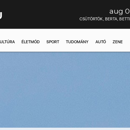
aug 0
U
CSÜTÖRTÖK, BERTA, BETT
ULTÚRA
ÉLETMÓD
SPORT
TUDOMÁNY
AUTÓ
ZENE