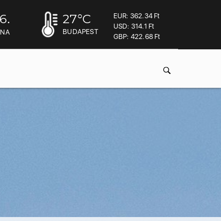
6.
27
°C
EUR: 362.34 Ft
USD: 314.1 Ft
BUDAPEST
INA
GBP: 422.68 Ft