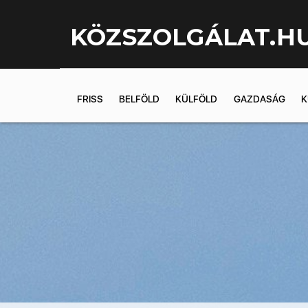
KÖZSZOLGÁLAT.H
FRISS
BELFÖLD
KÜLFÖLD
GAZDASÁG
K