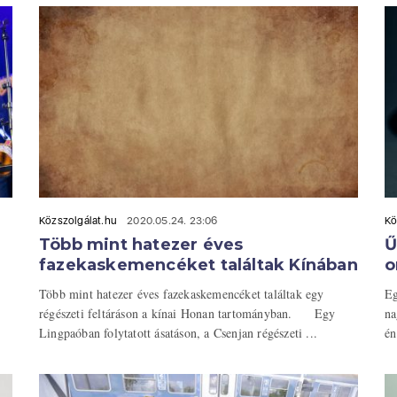
Közszolgálat.hu
2020.05.24. 23:06
Kö
Több mint hatezer éves
Ű
fazekaskemencéket találtak Kínában
o
Több mint hatezer éves fazekaskemencéket találtak egy
Eg
régészeti feltáráson a kínai Honan tartományban. Egy
na
Lingpaóban folytatott ásatáson, a Csenjan régészeti ...
én