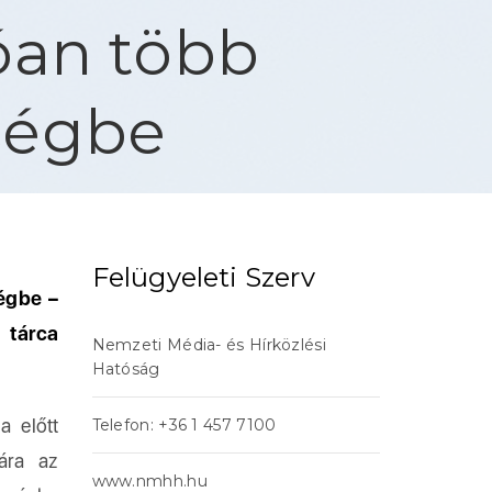
óan több
rségbe
Felügyeleti Szerv
ségbe –
tárca
Nemzeti Média- és Hírközlési
Hatóság
 előtt
Telefon: +36 1 457 7100
sára az
www.nmhh.hu