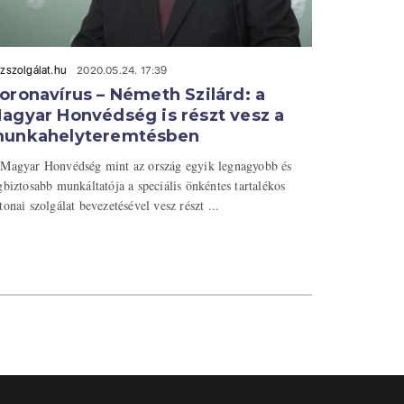
zszolgálat.hu
2020.05.24. 17:39
oronavírus – Németh Szilárd: a
agyar Honvédség is részt vesz a
unkahelyteremtésben
Magyar Honvédség mint az ország egyik legnagyobb és
gbiztosabb munkáltatója a speciális önkéntes tartalékos
tonai szolgálat bevezetésével vesz részt ...