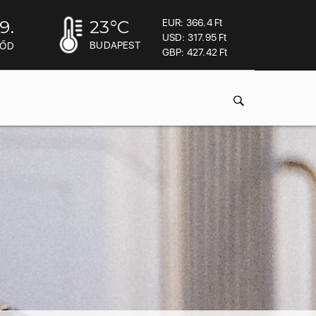
9.
23
°C
EUR: 366.4 Ft
USD: 317.95 Ft
BUDAPEST
MŐD
GBP: 427.42 Ft