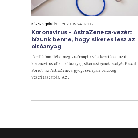
Közszolgálat.hu
2020.05.24. 18:05
Koronavírus – AstraZeneca-vezér:
bízunk benne, hogy sikeres lesz az
oltóanyag
Derűlátóan ítélte meg vasárnapi nyilatkozatában az új
koronavírus elleni oltóanyag sikerességének esélyét Pascal
Soriot, az AstraZeneca gyógyszeripari óriáscég
vezérigazgatója. Az ...