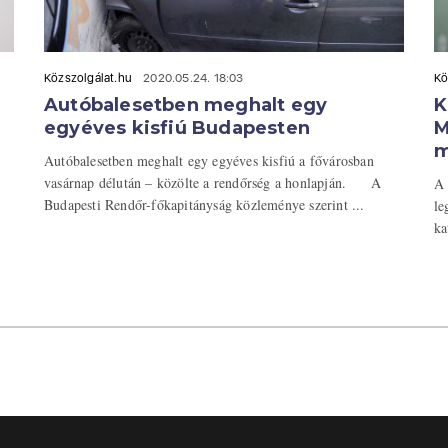
Közszolgálat.hu
2020.05.24. 18:03
Kö
Autóbalesetben meghalt egy
K
egyéves kisfiú Budapesten
M
m
Autóbalesetben meghalt egy egyéves kisfiú a fővárosban
vasárnap délután – közölte a rendőrség a honlapján. A
A 
Budapesti Rendőr-főkapitányság közleménye szerint ...
le
ka