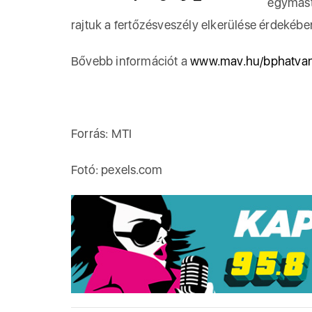
egymást
rajtuk a fertőzésveszély elkerülése érdekébe
Bővebb információt a
www.mav.hu/bphatva
Forrás: MTI
Fotó: pexels.com