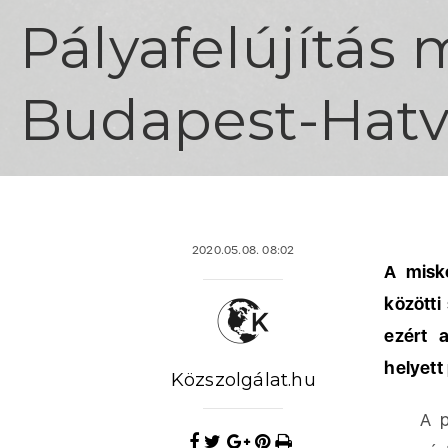
Pályafelújítás 
Budapest-Hatv
2020.05.08. 08:02
A misk
közötti
ezért 
helyett
Közszolgálat.hu
A pótl