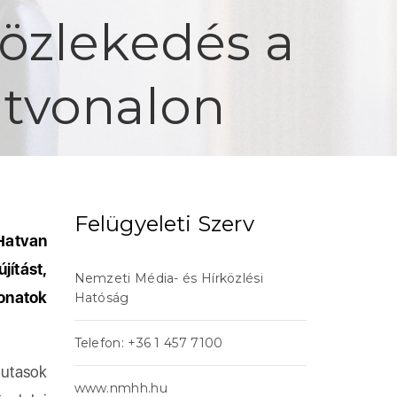
 közlekedés a
útvonalon
Felügyeleti Szerv
Hatvan
jítást,
Nemzeti Média- és Hírközlési
onatok
Hatóság
Telefon: +36 1 457 7100
utasok
www.nmhh.hu