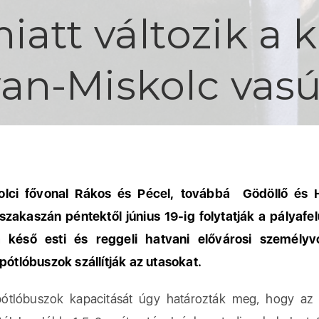
miatt változik a
an-Miskolc vas
olci fővonal Rákos és Pécel, továbbá Gödöllő és 
 szakaszán péntektől június 19-ig folytatják a pályafelú
a késő esti és reggeli hatvani elővárosi személyv
 pótlóbuszok szállítják az utasokat.
óbuszok kapacitását úgy határozták meg, hogy az 