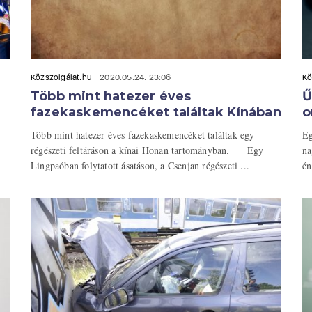
Közszolgálat.hu
2020.05.24. 23:06
Kö
Több mint hatezer éves
Ű
fazekaskemencéket találtak Kínában
o
Több mint hatezer éves fazekaskemencéket találtak egy
Eg
régészeti feltáráson a kínai Honan tartományban. Egy
na
Lingpaóban folytatott ásatáson, a Csenjan régészeti ...
én