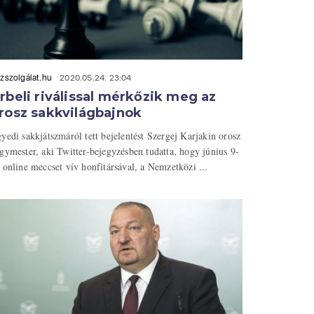
zszolgálat.hu
2020.05.24. 23:04
rbeli riválissal mérkőzik meg az
rosz sakkvilágbajnok
yedi sakkjátszmáról tett bejelentést Szergej Karjakin orosz
gymester, aki Twitter-bejegyzésben tudatta, hogy június 9-
 online meccset vív honfitársával, a Nemzetközi ...