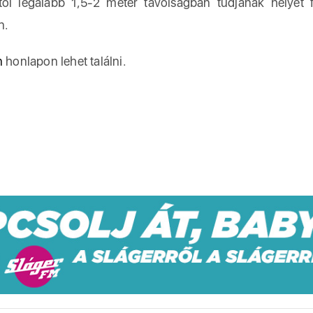
ól legalább 1,5-2 méter távolságban tudjanak helyet f
n.
n
honlapon lehet találni.