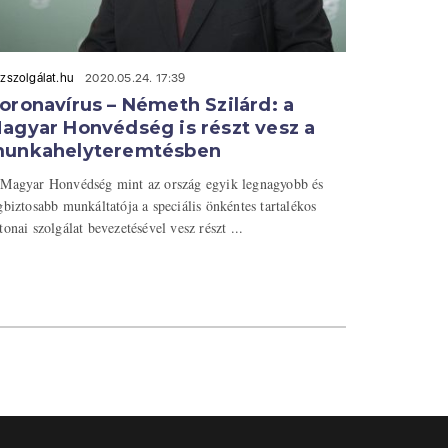
zszolgálat.hu
2020.05.24. 17:39
oronavírus – Németh Szilárd: a
agyar Honvédség is részt vesz a
unkahelyteremtésben
Magyar Honvédség mint az ország egyik legnagyobb és
gbiztosabb munkáltatója a speciális önkéntes tartalékos
tonai szolgálat bevezetésével vesz részt ...