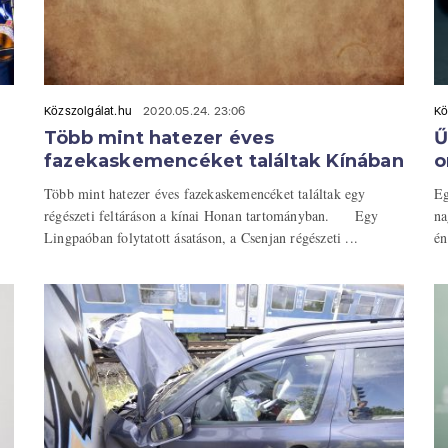
Közszolgálat.hu
2020.05.24. 23:06
Kö
Több mint hatezer éves
Ű
fazekaskemencéket találtak Kínában
o
Több mint hatezer éves fazekaskemencéket találtak egy
Eg
régészeti feltáráson a kínai Honan tartományban. Egy
na
Lingpaóban folytatott ásatáson, a Csenjan régészeti ...
én