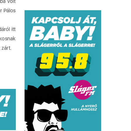
ba volt
r Pálos
áról itt
ékosnak
 zárt.