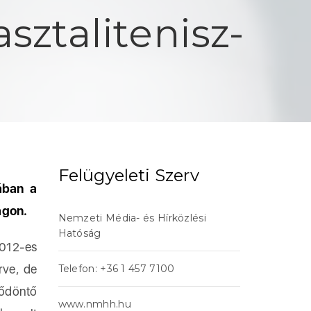
sztalitenisz-
Felügyeleti Szerv
jában a
ágon.
Nemzeti Média- és Hírközlési
Hatóság
012-es
rve, de
Telefon: +36 1 457 7100
lődöntő
www.nmhh.hu