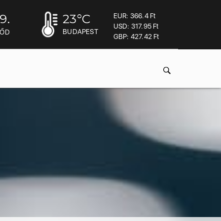
9.
23
°C
EUR: 366.4 Ft
USD: 317.95 Ft
BUDAPEST
MŐD
GBP: 427.42 Ft