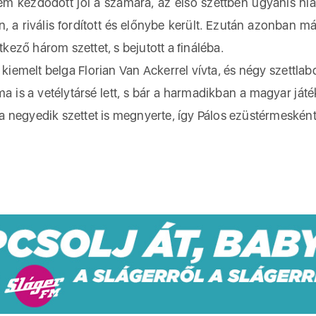
em kezdődött jól a számára, az első szettben ugyanis hiá
, a rivális fordított és előnybe került. Ezután azonban má
tkező három szettet, s bejutott a fináléba.
 kiemelt belga Florian Van Ackerrel vívta, és négy szettlabd
zma is a vetélytársé lett, s bár a harmadikban a magyar ját
a a negyedik szettet is megnyerte, így Pálos ezüstérmesként