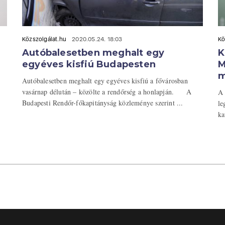
Közszolgálat.hu
2020.05.24. 18:03
Kö
Autóbalesetben meghalt egy
K
egyéves kisfiú Budapesten
M
m
Autóbalesetben meghalt egy egyéves kisfiú a fővárosban
vasárnap délután – közölte a rendőrség a honlapján. A
A 
Budapesti Rendőr-főkapitányság közleménye szerint ...
le
ka