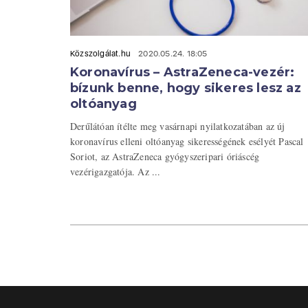
Közszolgálat.hu
2020.05.24. 18:05
Koronavírus – AstraZeneca-vezér:
bízunk benne, hogy sikeres lesz az
oltóanyag
Derűlátóan ítélte meg vasárnapi nyilatkozatában az új
koronavírus elleni oltóanyag sikerességének esélyét Pascal
Soriot, az AstraZeneca gyógyszeripari óriáscég
vezérigazgatója. Az ...