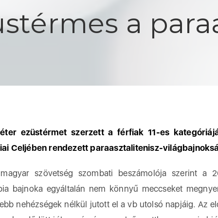
üstérmes a paraa
éter ezüstérmet szerzett a férfiak 11-es kategóriá
iai Celjében rendezett paraasztalitenisz-világbajnoks
ar szövetség szombati beszámolója szerint a 2
pia bajnoka egyáltalán nem könnyű meccseket megnye
ebb nehézségek nélkül jutott el a vb utolsó napjáig. Az e