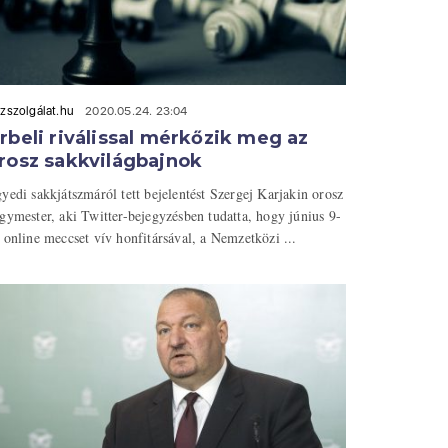
zszolgálat.hu
2020.05.24. 23:04
rbeli riválissal mérkőzik meg az
rosz sakkvilágbajnok
yedi sakkjátszmáról tett bejelentést Szergej Karjakin orosz
gymester, aki Twitter-bejegyzésben tudatta, hogy június 9-
 online meccset vív honfitársával, a Nemzetközi ...