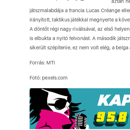
aztán n
játszmalabdája a francia Lucas Créange ellen
irányított, taktikus játékkal megnyerte a köve
A döntőt régi nagy riválisával, az első helyen
is elbukta a nyitó felvonást. A második játs
sikerült szépítenie, ez nem volt elég, a belg
Forrás: MTI
Fotó: pexels.com