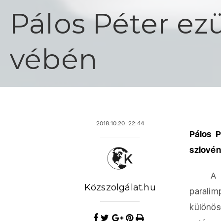
Pálos Péter ez
vébén
2018.10.20. 22:44
Pálos P
szlovén
A magy
Közszolgálat.hu
paralim
különös