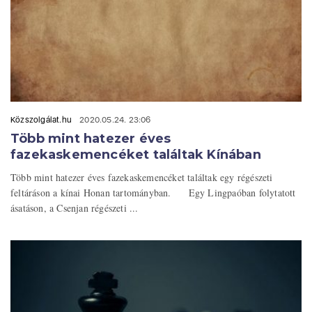
Közszolgálat.hu
2020.05.24. 23:06
Több mint hatezer éves
fazekaskemencéket találtak Kínában
Több mint hatezer éves fazekaskemencéket találtak egy régészeti
feltáráson a kínai Honan tartományban. Egy Lingpaóban folytatott
ásatáson, a Csenjan régészeti ...