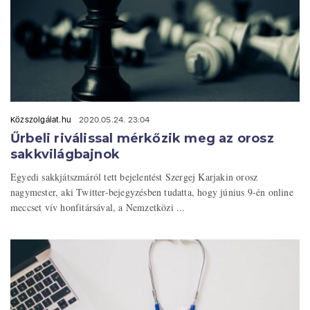
Közszolgálat.hu
2020.05.24. 23:04
Űrbeli riválissal mérkőzik meg az orosz
sakkvilágbajnok
Egyedi sakkjátszmáról tett bejelentést Szergej Karjakin orosz
nagymester, aki Twitter-bejegyzésben tudatta, hogy június 9-én online
meccset vív honfitársával, a Nemzetközi ...