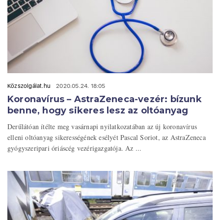
Közszolgálat.hu
2020.05.24. 18:05
Koronavírus – AstraZeneca-vezér: bízunk
benne, hogy sikeres lesz az oltóanyag
Derűlátóan ítélte meg vasárnapi nyilatkozatában az új koronavírus
elleni oltóanyag sikerességének esélyét Pascal Soriot, az AstraZeneca
gyógyszeripari óriáscég vezérigazgatója. Az ...