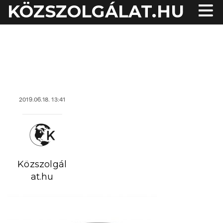
KÖZSZOLGÁLAT.HU
acheter viagra sans
2019.06.18. 13:41
ordonnance
Közszolgál
at.hu