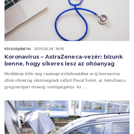
Közszolgálat.hu
2020.05.24. 18:05
Koronavírus – AstraZeneca-vezér: bízunk
benne, hogy sikeres lesz az oltóanyag
Derűlátóan ítélte meg vasárnapi nyilatkozatában az új koronavírus
elleni oltóanyag sikerességének esélyét Pascal Soriot, az AstraZeneca
gyógyszeripari óriáscég vezérigazgatója. Az ...