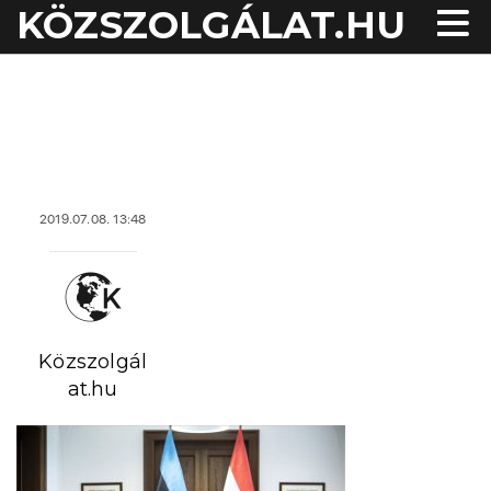
KÖZSZOLGÁLAT.HU
acheter viagra sans
ordonnance
2019.07.08. 13:48
Közszolgál
at.hu