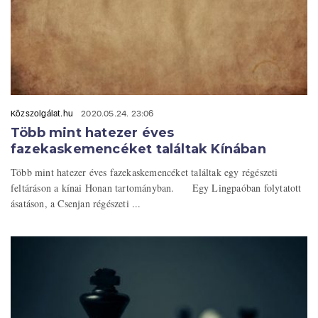
Közszolgálat.hu
2020.05.24. 23:06
Több mint hatezer éves
fazekaskemencéket találtak Kínában
Több mint hatezer éves fazekaskemencéket találtak egy régészeti
feltáráson a kínai Honan tartományban. Egy Lingpaóban folytatott
ásatáson, a Csenjan régészeti ...