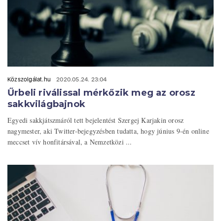
Közszolgálat.hu
2020.05.24. 23:04
Űrbeli riválissal mérkőzik meg az orosz
sakkvilágbajnok
Egyedi sakkjátszmáról tett bejelentést Szergej Karjakin orosz
nagymester, aki Twitter-bejegyzésben tudatta, hogy június 9-én online
meccset vív honfitársával, a Nemzetközi ...