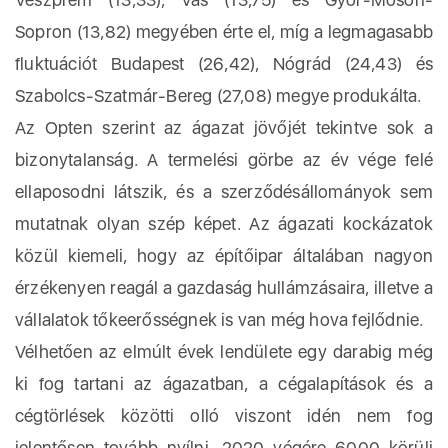
Sopron (13,82) megyében érte el, míg a legmagasabb
fluktuációt Budapest (26,42), Nógrád (24,43) és
Szabolcs-Szatmár-Bereg (27,08) megye produkálta.
Az Opten szerint az ágazat jövőjét tekintve sok a
bizonytalanság. A termelési görbe az év vége felé
ellaposodni látszik, és a szerződésállományok sem
mutatnak olyan szép képet. Az ágazati kockázatok
közül kiemeli, hogy az építőipar általában nagyon
érzékenyen reagál a gazdaság hullámzásaira, illetve a
vállalatok tőkeerősségnek is van még hova fejlődnie.
Vélhetően az elmúlt évek lendülete egy darabig még
ki fog tartani az ágazatban, a cégalapítások és a
cégtörlések közötti olló viszont idén nem fog
jelentősen tovább nyílni. 2020 végére 6000 körüli