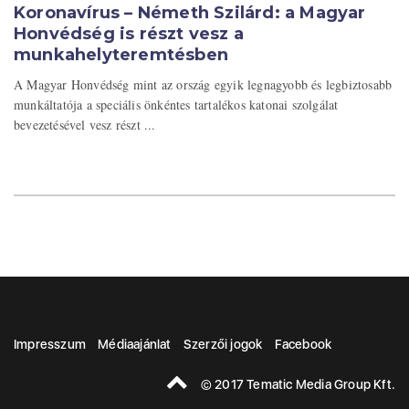
Koronavírus – Németh Szilárd: a Magyar
Honvédség is részt vesz a
munkahelyteremtésben
A Magyar Honvédség mint az ország egyik legnagyobb és legbiztosabb
munkáltatója a speciális önkéntes tartalékos katonai szolgálat
bevezetésével vesz részt ...
Impresszum
Médiaajánlat
Szerzői jogok
Facebook
© 2017 Tematic Media Group Kft.