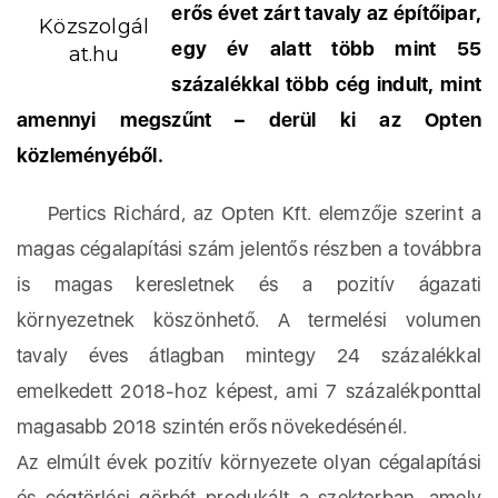
erős évet zárt tavaly az építőipar,
Közszolgál
egy év alatt több mint 55
at.hu
százalékkal több cég indult, mint
amennyi megszűnt – derül ki az Opten
közleményéből.
Pertics Richárd, az Opten Kft. elemzője szerint a
magas cégalapítási szám jelentős részben a továbbra
is magas keresletnek és a pozitív ágazati
környezetnek köszönhető. A termelési volumen
tavaly éves átlagban mintegy 24 százalékkal
emelkedett 2018-hoz képest, ami 7 százalékponttal
magasabb 2018 szintén erős növekedésénél.
Az elmúlt évek pozitív környezete olyan cégalapítási
és cégtörlési görbét produkált a szektorban, amely