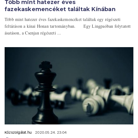
Több mint hatezer éves
fazekaskemencéket találtak Kínában
Több mint hatezer éves fazekaskemencéket találtak egy régészeti
feltáráson a kínai Honan tartományban. Egy Lingpaóban folytatott
ásatáson, a Csenjan régészeti ...
Közszolgálat.hu
2020.05.24. 23:04