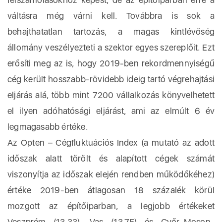
váltásra még várni kell. Továbbra is sok a
behajthatatlan tartozás, a magas kintlévőség
állomány veszélyezteti a szektor egyes szereplőit. Ezt
erősíti meg az is, hogy 2019-ben rekordmennyiségű
cég került hosszabb-rövidebb ideig tartó végrehajtási
eljárás alá, több mint 7200 vállalkozás könyvelhetett
el ilyen adóhatósági eljárást, ami az elmúlt 6 év
legmagasabb értéke.
Az Opten – Cégfluktuációs Index (a mutató az adott
időszak alatt törölt és alapított cégek számát
viszonyítja az időszak elején rendben működőkéhez)
értéke 2019-ben átlagosan 18 százalék körül
mozgott az építőiparban, a legjobb értékeket
Veszprém (13,33), Vas (13,75) és Győr-Moson-