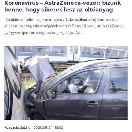
Koronavírus – AstraZeneca-vezér: bízunk
benne, hogy sikeres lesz az oltóanyag
Derűlátóan ítélte meg vasárnapi nyilatkozatában az új koronavírus
elleni oltóanyag sikerességének esélyét Pascal Soriot, az AstraZeneca
gyógyszeripari óriáscég vezérigazgatója. Az ...
Közszolgálat.hu
2020.05.24. 18:03