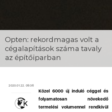
Opten: rekordmagas volt a
cégalapítások száma tavaly
az építőiparban
2020.01.22. 09:36
Közel 6000 új induló céggel és
folyamatosan növekedő
termelési volumennel rendkívül