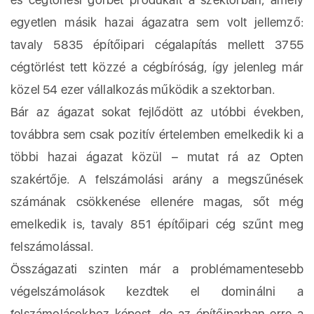
egyetlen másik hazai ágazatra sem volt jellemző:
tavaly 5835 építőipari cégalapítás mellett 3755
cégtörlést tett közzé a cégbíróság, így jelenleg már
közel 54 ezer vállalkozás működik a szektorban.
Bár az ágazat sokat fejlődött az utóbbi években,
továbbra sem csak pozitív értelemben emelkedik ki a
többi hazai ágazat közül – mutat rá az Opten
szakértője. A felszámolási arány a megszűnések
számának csökkenése ellenére magas, sőt még
emelkedik is, tavaly 851 építőipari cég szűnt meg
felszámolással.
Összágazati szinten már a problémamentesebb
végelszámolások kezdtek el dominálni a
felszámolásokhoz képest, de az építőiparban erre a