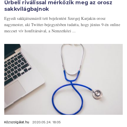
Űrbeli riválissal mérkőzik meg az orosz
sakkvilágbajnok
Egyedi sakkjátszmáról tett bejelentést Szergej Karjakin orosz
nagymester, aki Twitter-bejegyzésben tudatta, hogy június 9-én online
meccset vív honfitársával, a Nemzetközi ...
Közszolgálat.hu
2020.05.24. 18:05